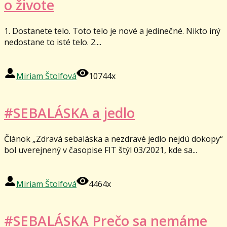
o živote
1. Dostanete telo. Toto telo je nové a jedinečné. Nikto iný
nedostane to isté telo. 2....
Miriam Štolfová
10744x
#SEBALÁSKA a jedlo
Článok „Zdravá sebaláska a nezdravé jedlo nejdú dokopy“
bol uverejnený v časopise FIT štýl 03/2021, kde sa...
Miriam Štolfová
4464x
#SEBALÁSKA Prečo sa nemáme