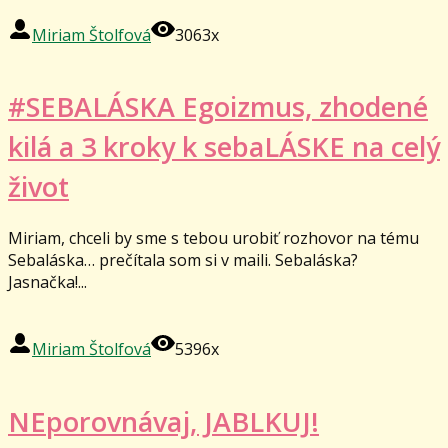
Miriam Štolfová
3063x
#SEBALÁSKA Egoizmus, zhodené
kilá a 3 kroky k sebaLÁSKE na celý
život
Miriam, chceli by sme s tebou urobiť rozhovor na tému
Sebaláska… prečítala som si v maili. Sebaláska?
Jasnačka!...
Miriam Štolfová
5396x
NEporovnávaj, JABLKUJ!