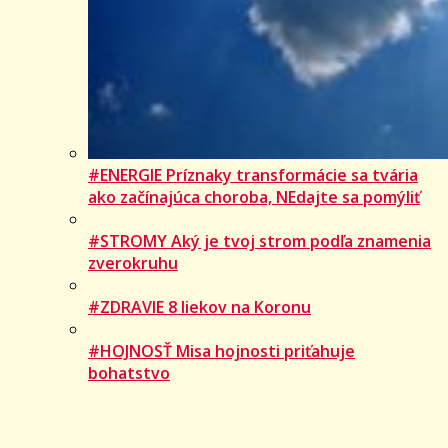
#ENERGIE Príznaky transformácie sa tvária
ako začínajúca choroba, NEdajte sa pomýliť
#STROMY Aký je tvoj strom podľa znamenia
zverokruhu
#ZDRAVIE 8 liekov na Koronu
#HOJNOSŤ Misa hojnosti priťahuje
bohatstvo