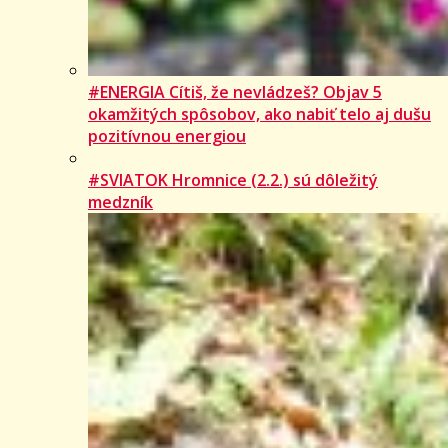
#ENERGIA Cítiš, že nevládzeš? Objav 5
okamžitých spôsobov, ako nabiť telo aj dušu
pozitívnou energiou
#SVIATOK Hromnice (2.2.) sú dôležitý
medzník