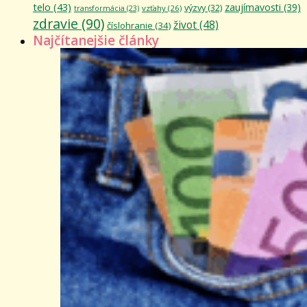
telo
(43)
zaujímavosti
(39)
výzvy
(32)
vzťahy
(26)
transformácia
(23)
zdravie
(90)
život
(48)
číslohranie
(34)
Najčítanejšie články