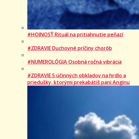
#HOJNOSŤ Rituál na pritiahnutie peňazí
#ZDRAVIE Duchovné príčiny chorôb
#NUMEROLÓGIA Osobná ročná vibrácia
#ZDRAVIE 5 účinných obkladov na hrdlo a
priedušky, ktorými prekabátiš pani Angínu