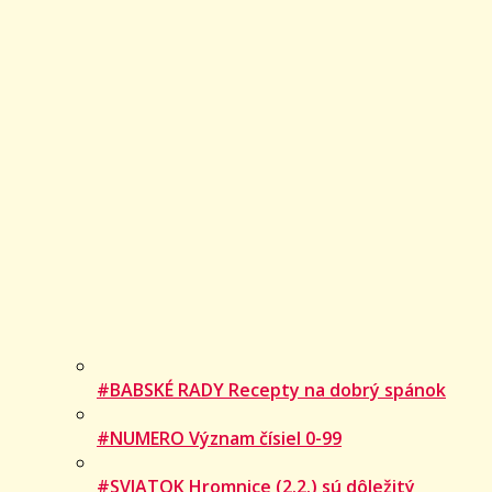
#BABSKÉ RADY Recepty na dobrý spánok
#NUMERO Význam čísiel 0-99
#SVIATOK Hromnice (2.2.) sú dôležitý