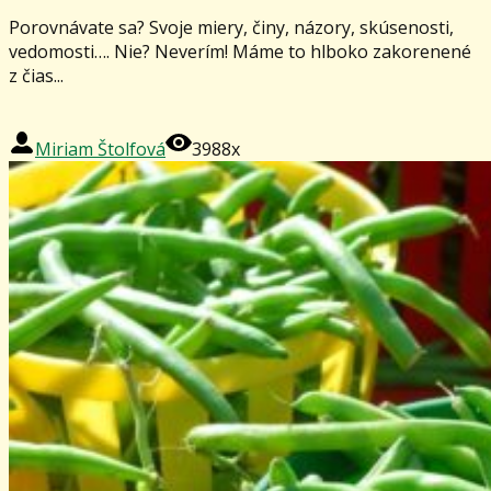
Porovnávate sa? Svoje miery, činy, názory, skúsenosti,
vedomosti…. Nie? Neverím! Máme to hlboko zakorenené
z čias...
Miriam Štolfová
3988x