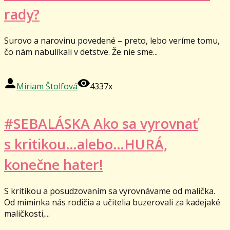
rady?
Surovo a narovinu povedené – preto, lebo veríme tomu,
čo nám nabulíkali v detstve. Že nie sme...
Miriam Štolfová
4337x
#SEBALÁSKA Ako sa vyrovnať
s kritikou…alebo…HURÁ,
konečne hater!
S kritikou a posudzovaním sa vyrovnávame od malička.
Od miminka nás rodičia a učitelia buzerovali za kadejaké
maličkosti,...