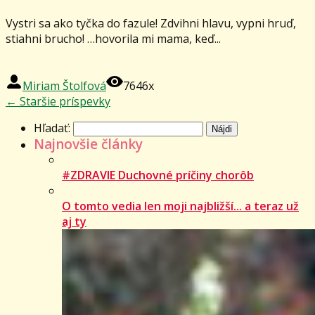
Vystri sa ako tyčka do fazule! Zdvihni hlavu, vypni hruď,
stiahni brucho! …hovorila mi mama, keď...
Miriam Štolfová
7646x
←
Staršie príspevky
Hľadať:
Najnovšie články
#ZDRAVIE Duchovné príčiny chorôb
O tomto vedia len moji najbližší... a teraz už
aj ty