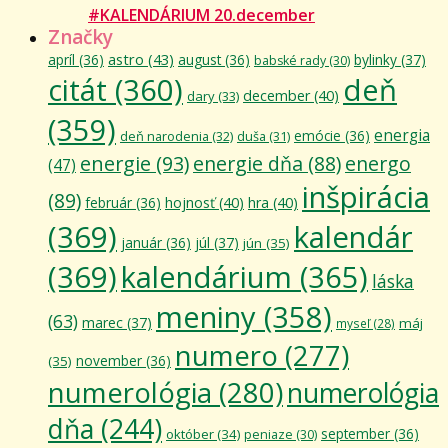
#KALENDÁRIUM 20.december
Značky
astro
(43)
apríl
(36)
august
(36)
bylinky
(37)
babské rady
(30)
citát
(360)
deň
december
(40)
dary
(33)
(359)
energia
emócie
(36)
deň narodenia
(32)
duša
(31)
energie
(93)
energie dňa
(88)
energo
(47)
inšpirácia
(89)
február
(36)
hojnosť
(40)
hra
(40)
(369)
kalendár
január
(36)
júl
(37)
jún
(35)
(369)
kalendárium
(365)
láska
meniny
(358)
(63)
marec
(37)
máj
myseľ
(28)
numero
(277)
november
(36)
(35)
numerológia
(280)
numerológia
dňa
(244)
september
(36)
október
(34)
peniaze
(30)