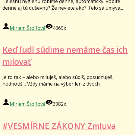
Telesnú hygienu robíme denne, automaticky. Robíte
denne aj tú duševnú? Že neviete ako? Telo sa umýva...
Miriam Štolfová
4069x
Keď ľudí súdime nemáme čas ich
milovať
Je to tak – alebo miluješ, alebo súdiš, posudzuješ,
hodnotíš… Vždy máme na výber len z dvoch...
Miriam Štolfová
3982x
#VESMÍRNE ZÁKONY Zmluva