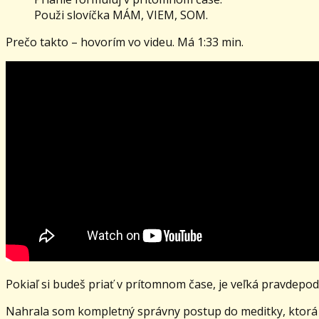
Použi slovíčka MÁM, VIEM, SOM.
Prečo takto – hovorím vo videu. Má 1:33 min.
Pokiaľ si budeš priať v prítomnom čase, je veľká pravdepo
Nahrala som kompletný správny postup do meditky, ktorá