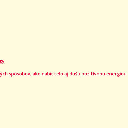
 ty
ých spôsobov, ako nabiť telo aj dušu pozitívnou energiou