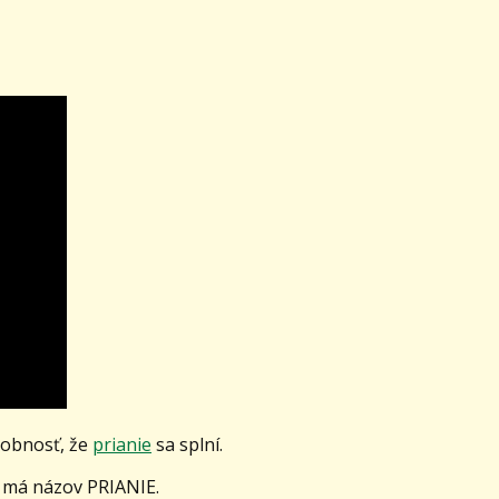
dobnosť, že
prianie
sa splní.
 má názov PRIANIE.