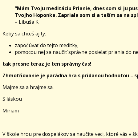
“Mám Tvoju meditáciu Prianie, dnes som si ju pust
Tvojho Hoponka. Zapriala som si a teším sa na spl
– Libuša K.
Keby sa chceš aj ty:
započúvať do tejto meditky,
pomocou nej sa naučiť správne posielať priania do n
tak presne teraz je ten správny čas!
Zhmotňovanie je parádna hra s pridanou hodnotou – 
Majme sa a hrajme sa.
S láskou
Miriam
V škole hrou pre dospelákov sa naučíte veci, ktoré vás v šk