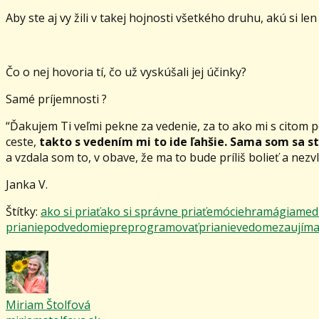
Aby ste aj vy žili v takej hojnosti všetkého druhu, akú si le
Čo o nej hovoria tí, čo už vyskúšali jej účinky?
Samé príjemnosti ?
“Ďakujem Ti veľmi pekne za vedenie, za to ako mi s citom 
ceste,
takto s vedením mi to ide ľahšie. Sama som sa s
a vzdala som to, v obave, že ma to bude príliš bolieť a nezv
Janka V.
Štítky:
ako si priať
ako si správne priať
emócie
hra
mágia
medi
prianie
podvedomie
preprogramovať
prianie
vedome
zaujíma
Miriam Štolfová