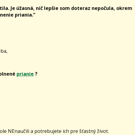
ila. Je úžasná, nič lepšie som doteraz nepočula, okrem
nenie priania.”
eba,
splnené
prianie
?
ole NEnaučili a potrebujete ich pre šťastný život.