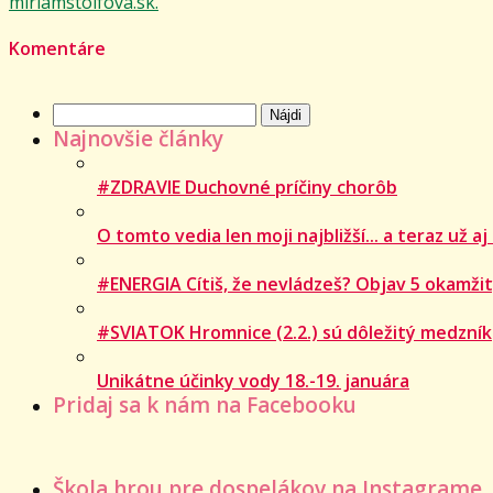
miriamstolfova.sk.
Komentáre
Hľadať:
Najnovšie články
#ZDRAVIE Duchovné príčiny chorôb
O tomto vedia len moji najbližší... a teraz už aj
#ENERGIA Cítiš, že nevládzeš? Objav 5 okamžit
#SVIATOK Hromnice (2.2.) sú dôležitý medzník
Unikátne účinky vody 18.-19. januára
Pridaj sa k nám na Facebooku
Škola hrou pre dospelákov na Instagrame