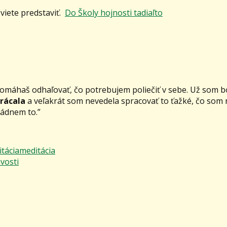
n viete predstaviť.
Do Školy hojnosti tadiaľto
pomáhaš odhaľovať, čo potrebujem poliečiť v sebe. Už som bo
trácala
a veľakrát som nevedela spracovať to ťažké, čo som
ládnem to.”
tácia
meditácia
vosti