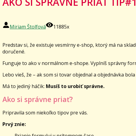
AKO SI SPRÁVNE PRIAŤ TIP#1
Miriam Štolfová
11885x
Predstav si, že existuje vesmírny e-shop, ktorý má na sklade
doručené.
Funguje to ako v normálnom e-shope. Vyplníš správny for
Lebo vieš, že – ak som si tovar objednal a objednávka bola
Má to jediný háčik:
Musíš to urobiť správne.
Ako si správne priať?
Pripravila som niekoľko tipov pre vás.
Prvý znie:
Prianie formuluj v prítomnom čase.