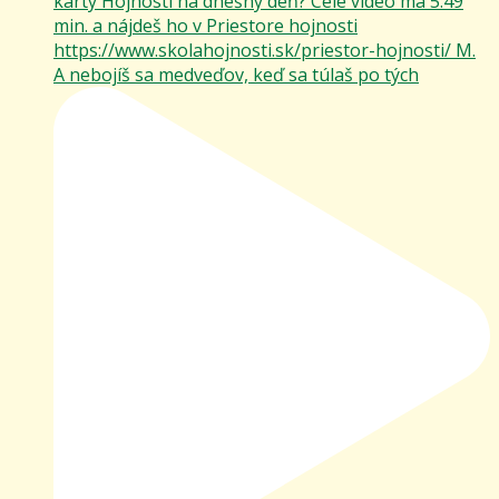
A nebojíš sa medveďov, keď sa túlaš po tých