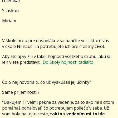
chlebíka).
S láskou
Miriam
V škole hrou pre dospelákov sa naučíte veci, ktoré vás
v škole NEnaučili a potrebujete ich pre šťastný život.
Aby ste aj vy žili v takej hojnosti všetkého druhu, akú si
len viete predstaviť.
Do Školy hojnosti tadiaľto
Čo o nej hovoria tí, čo už vyskúšali jej účinky?
Samé príjemnosti ?
“Ďakujem Ti veľmi pekne za vedenie, za to ako mi s citom
pomáhaš odhaľovať, čo potrebujem poliečiť v sebe. Už
som bola na tejto ceste,
takto s vedením mi to ide