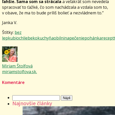
ľahšie. Sama som sa strácala
a veľakrát som nevedela
spracovať to ťažké, čo som nachádzala a vzdala som to,
v obave, že ma to bude príliš bolieť a nezvládnem to.”
Janka V.
Štítky:
bez
lepku
bio
chlieb
eko
kuchyňa
obilnina
pečenie
pohánka
recept
Miriam Štolfová
miriamstolfova.sk.
Komentáre
Hľadať:
Najnovšie články