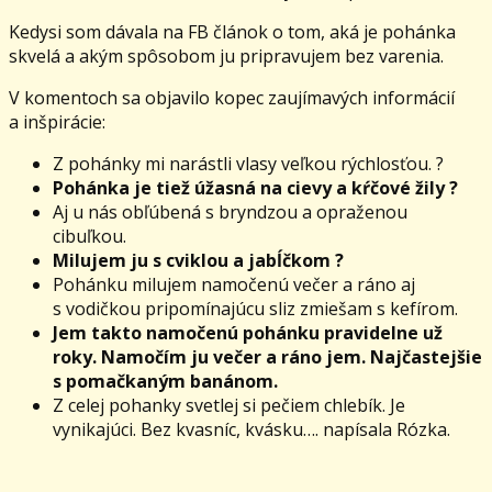
Kedysi som dávala na FB článok o tom, aká je pohánka
skvelá a akým spôsobom ju pripravujem bez varenia.
V komentoch sa objavilo kopec zaujímavých informácií
a inšpirácie:
Z pohánky mi narástli vlasy veľkou rýchlosťou.
?
Pohánka je tiež úžasná na cievy a kŕčové žily
?
Aj u nás obľúbená s bryndzou a opraženou
cibuľkou.
Milujem ju s cviklou a jabĺčkom
?
Pohánku milujem namočenú večer a ráno aj
s vodičkou pripomínajúcu sliz zmiešam s kefírom.
Jem takto namočenú pohánku pravidelne už
roky. Namočím ju večer a ráno jem. Najčastejšie
s pomačkaným banánom.
Z celej pohanky svetlej si pečiem chlebík. Je
vynikajúci. Bez kvasníc, kvásku…. napísala Rózka.