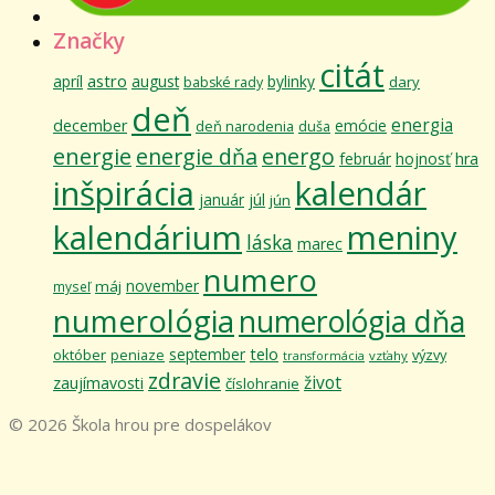
Značky
citát
astro
apríl
august
bylinky
dary
babské rady
deň
energia
december
emócie
deň narodenia
duša
energie
energie dňa
energo
február
hojnosť
hra
inšpirácia
kalendár
január
júl
jún
kalendárium
meniny
láska
marec
numero
november
máj
myseľ
numerológia
numerológia dňa
telo
september
október
výzvy
peniaze
vzťahy
transformácia
zdravie
život
zaujímavosti
číslohranie
© 2026 Škola hrou pre dospelákov