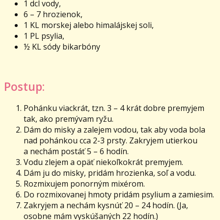
1 dcl vody,
6 – 7 hrozienok,
1 KL morskej alebo himalájskej soli,
1 PL psylia,
½ KL sódy bikarbóny
Postup:
Pohánku viackrát, tzn. 3 – 4 krát dobre premyjem
tak, ako premývam ryžu.
Dám do misky a zalejem vodou, tak aby voda bola
nad pohánkou cca 2-3 prsty. Zakryjem utierkou
a nechám postáť 5 – 6 hodín.
Vodu zlejem a opäť niekoľkokrát premyjem.
Dám ju do misky, pridám hrozienka, soľ a vodu.
Rozmixujem ponorným mixérom.
Do rozmixovanej hmoty pridám psylium a zamiesim.
Zakryjem a nechám kysnúť 20 – 24 hodín. (Ja,
osobne mám vyskúšaných 22 hodín.)