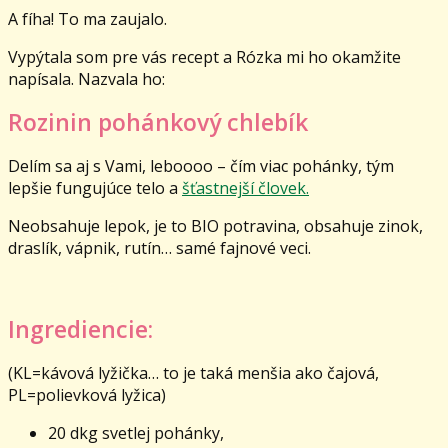
A fíha! To ma zaujalo.
Vypýtala som pre vás recept a Rózka mi ho okamžite
napísala. Nazvala ho:
Rozinin pohánkový chlebík
Delím sa aj s Vami, leboooo – čím viac pohánky, tým
lepšie fungujúce telo a
šťastnejší človek.
Neobsahuje lepok, je to BIO potravina, obsahuje zinok,
draslík, vápnik, rutín… samé fajnové veci.
Ingrediencie:
(KL=kávová lyžička… to je taká menšia ako čajová,
PL=polievková lyžica)
20 dkg svetlej pohánky,