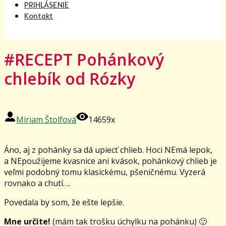
PRIHLÁSENIE
Kontakt
#RECEPT Pohánkový
chlebík od Rózky
Miriam Štolfová
14659x
Áno, aj z pohánky sa dá upiecť chlieb. Hoci NEmá lepok,
a NEpoužijeme kvasnice ani kvások, pohánkový chlieb je
veľmi podobný tomu klasickému, pšeničnému. Vyzerá
rovnako a chutí….
Povedala by som, že ešte lepšie.
Mne určite!
(mám tak trošku úchylku na pohánku) 🙂