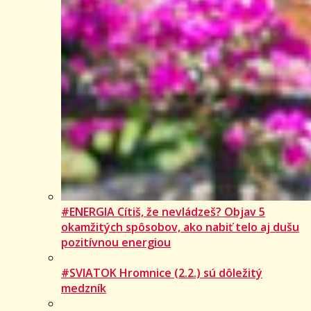
#ENERGIA Cítiš, že nevládzeš? Objav 5
okamžitých spôsobov, ako nabiť telo aj dušu
pozitívnou energiou
#SVIATOK Hromnice (2.2.) sú dôležitý
medzník