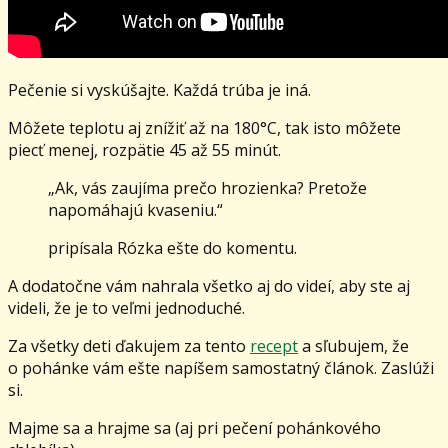
Pečenie si vyskúšajte. Každá trúba je iná.
Môžete teplotu aj znížiť až na 180°C, tak isto môžete
piecť menej, rozpätie 45 až 55 minút.
„Ak, vás zaujíma prečo hrozienka? Pretože
napomáhajú kvaseniu.“
pripísala Rózka ešte do komentu.
A dodatočne vám nahrala všetko aj do videí, aby ste aj
videli, že je to veľmi jednoduché.
Za všetky deti ďakujem za tento
recept
a sľubujem, že
o pohánke vám ešte napíšem samostatný článok. Zaslúži
si.
Majme sa a hrajme sa (aj pri pečení pohánkového