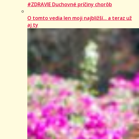
#ZDRAVIE Duchovné príčiny chorôb
O tomto vedia len moji najbližší... a teraz už
aj ty