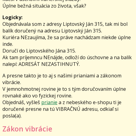
Úplne bežná situácia zo života, však?
Logicky:
Objednávala som z adresy Liptovský Ján 315, tak mi bol
balík doručený na adresu Liptovský Ján 315.
Kuriéra NEzaujíma, že sa práve nachádzam niekde úplne
inde.
Doručí do Liptovského Jána 315.
Ak tam príjemncu NEnájde, odloží do úschovne a na balík
nalepí: ADRESÁT NEZASTIHNUTÝ.
A presne takto je to aj s našimi prianiami a zákonom
vibrácie.
V jemnohmotnej rovine je to s tým doručovaním úplne
rovnaké ako vo fyzickej rovine.
Objednáš, vyšleš
prianie
a z nebeského e-shopu ti je
doručené presne na tú VIBRAČNÚ adresu, odkiaľ si
posla(a).
Zákon vibrácie