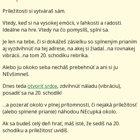
Príležitosti si vytváraš sám.
Vtedy, keď si na vysokej emócii, v ľahkosti a radosti.
Ideálne na hre. Vtedy na čo pomyslíš, splní sa.
Je len na tebe, či si dokážeš zásielku so splneným prianím
aj vyzdvihnúť na tej adrese, na akej si žiadal…na rovnakej
vibrácii…na tom 20. schodíku rebríka.
Alebo ju okoko seba necháš prebehnúť a ani si ju
NEvšimneš.
Dnes teda
otvoriť srdce
, zdvihnúť náladu (vibráciu),
posadiť sa na 20. schodík!
…a pozerať okolo v plnej prítomnosti, či nejaká príležitosť
(alebo splnené prianie) náhodou NEcupká okolo.
Ak sa budeš celý deň hrať, máš isté, že sedíš na 20.
schodíku a príležitosť uvidíš.