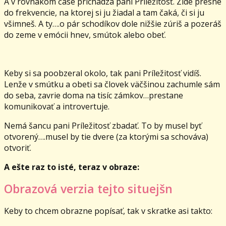
A v rovnakom čase prichádza pani Príležitosť. Zíde presne
do frekvencie, na ktorej si ju žiadal a tam čaká, či si ju
všimneš. A ty….o pár schodíkov dole nižšie zúriš a pozeráš
do zeme v emócii hnev, smútok alebo obeť.
Keby si sa poobzeral okolo, tak pani Príležitosť vidíš.
Lenže v smútku a obeti sa človek väčšinou zachumle sám
do seba, zavrie doma na tisíc zámkov…prestane
komunikovať a introvertuje.
Nemá šancu pani Príležitosť zbadať. To by musel byť
otvorený….musel by tie dvere (za ktorými sa schováva)
otvoriť.
A ešte raz to isté, teraz v obraze:
Obrazová verzia tejto situejšn
Keby to chcem obrazne popísať, tak v skratke asi takto: