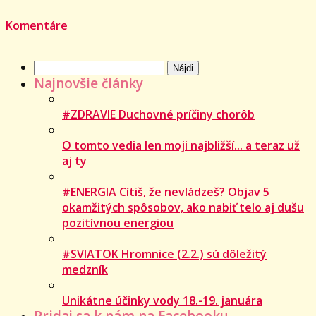
Komentáre
Hľadať:
Najnovšie články
#ZDRAVIE Duchovné príčiny chorôb
O tomto vedia len moji najbližší... a teraz už
aj ty
#ENERGIA Cítiš, že nevládzeš? Objav 5
okamžitých spôsobov, ako nabiť telo aj dušu
pozitívnou energiou
#SVIATOK Hromnice (2.2.) sú dôležitý
medzník
Unikátne účinky vody 18.-19. januára
Pridaj sa k nám na Facebooku