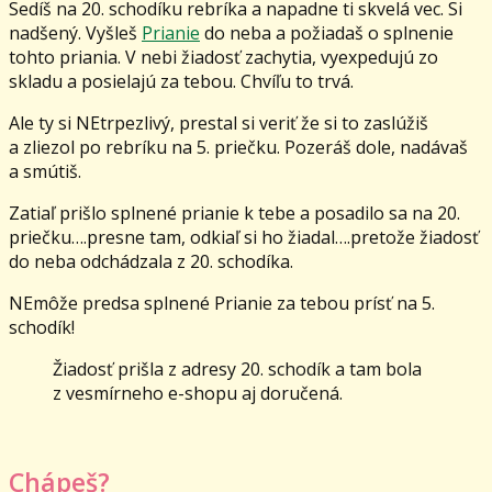
Sedíš na 20. schodíku rebríka a napadne ti skvelá vec. Si
nadšený. Vyšleš
Prianie
do neba a požiadaš o splnenie
tohto priania. V nebi žiadosť zachytia, vyexpedujú zo
skladu a posielajú za tebou. Chvíľu to trvá.
Ale ty si NEtrpezlivý, prestal si veriť že si to zaslúžiš
a zliezol po rebríku na 5. priečku. Pozeráš dole, nadávaš
a smútiš.
Zatiaľ prišlo splnené prianie k tebe a posadilo sa na 20.
priečku….presne tam, odkiaľ si ho žiadal….pretože žiadosť
do neba odchádzala z 20. schodíka.
NEmôže predsa splnené Prianie za tebou prísť na 5.
schodík!
Žiadosť prišla z adresy 20. schodík a tam bola
z vesmírneho e-shopu aj doručená.
Chápeš?