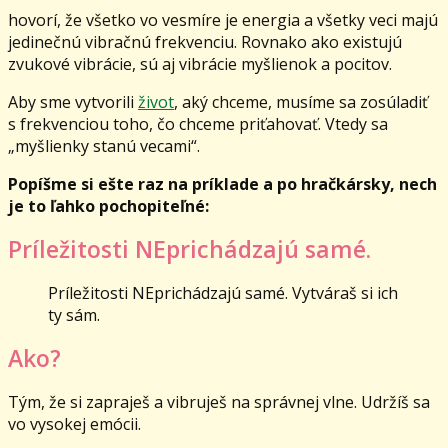
hovorí, že všetko vo vesmíre je energia a všetky veci majú
jedinečnú vibračnú frekvenciu. Rovnako ako existujú
zvukové vibrácie, sú aj vibrácie myšlienok a pocitov.
Aby sme vytvorili
život
, aký chceme, musíme sa zosúladiť
s frekvenciou toho, čo chceme priťahovať. Vtedy sa
„myšlienky stanú vecami“.
Popíšme si ešte raz na príklade a po hračkársky, nech
je to ľahko pochopiteľné:
Príležitosti NEprichádzajú samé.
Príležitosti NEprichádzajú samé. Vytváraš si ich
ty sám.
Ako?
Tým, že si zapraješ a vibruješ na správnej vlne. Udržíš sa
vo vysokej emócii.