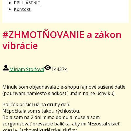
PRIHLÁSENIE
Kontakt
#ZHMOTŇOVANIE a zákon
vibrácie
Miriam Štolfová
14437x
Minule som objednávala z e-shopu fajnové sušené datle
(používam namiesto sladkostí…mám na ne úchylku).
Balíček prišiel už na druhý deň.
NEpočítala som s takou rýchlosťou.
Bola som na 2 dni mimo domu a musela som
zorganizovať prevzatie balíčka, aby mi NEzostal visieť
kdesi v úschovni kuriérskej služby.