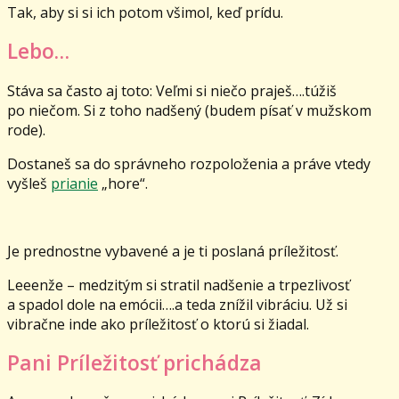
Tak, aby si si ich potom všimol, keď prídu.
Lebo…
Stáva sa často aj toto: Veľmi si niečo praješ….túžiš
po niečom. Si z toho nadšený (budem písať v mužskom
rode).
Dostaneš sa do správneho rozpoloženia a práve vtedy
vyšleš
prianie
„hore“.
Je prednostne vybavené a je ti poslaná príležitosť.
Leeenže – medzitým si stratil nadšenie a trpezlivosť
a spadol dole na emócii….a teda znížil vibráciu. Už si
vibračne inde ako príležitosť o ktorú si žiadal.
Pani Príležitosť prichádza