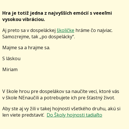
Hra je totiž jedna z najvyšších emócií s veeeľmi
vysokou vibráciou.
Aj preto sa v dospeláckej
školičke
hráme čo najviac.
Samozrejme, tak „po dospelácky“.
Majme sa a hrajme sa.
S láskou
Miriam
V škole hrou pre dospelákov sa naučíte veci, ktoré vás
v škole NEnaučili a potrebujete ich pre šťastný život.
Aby ste aj vy žili v takej hojnosti všetkého druhu, akú si
len viete predstaviť.
Do Školy hojnosti tadiaľto