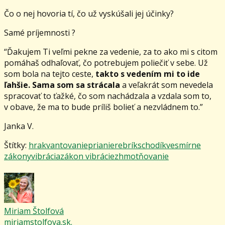
Čo o nej hovoria tí, čo už vyskúšali jej účinky?
Samé príjemnosti ?
“Ďakujem Ti veľmi pekne za vedenie, za to ako mi s citom
pomáhaš odhaľovať, čo potrebujem poliečiť v sebe. Už
som bola na tejto ceste,
takto s vedením mi to ide
ľahšie. Sama som sa strácala
a veľakrát som nevedela
spracovať to ťažké, čo som nachádzala a vzdala som to,
v obave, že ma to bude príliš bolieť a nezvládnem to.”
Janka V.
Štítky:
hra
kvantovanie
prianie
rebrík
schodík
vesmírne
zákony
vibrácia
zákon vibrácie
zhmotňovanie
Miriam Štolfová
miriamstolfova.sk.