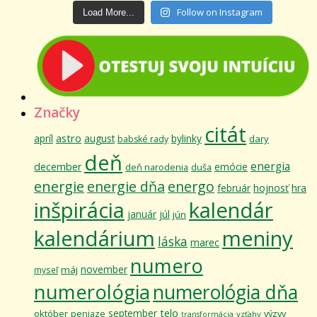
Follow on Instagram
Load More...
Značky
citát
astro
apríl
august
bylinky
dary
babské rady
deň
energia
december
emócie
deň narodenia
duša
energie
energie dňa
energo
február
hojnosť
hra
inšpirácia
kalendár
január
júl
jún
kalendárium
meniny
láska
marec
numero
november
máj
myseľ
numerológia
numerológia dňa
telo
september
október
výzvy
peniaze
vzťahy
transformácia