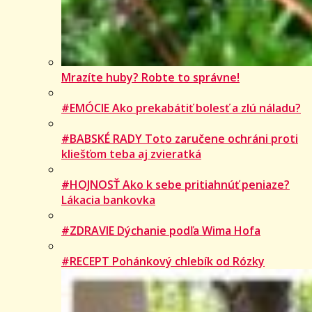
Mrazíte huby? Robte to správne!
#EMÓCIE Ako prekabátiť bolesť a zlú náladu?
#BABSKÉ RADY Toto zaručene ochráni proti
kliešťom teba aj zvieratká
#HOJNOSŤ Ako k sebe pritiahnúť peniaze?
Lákacia bankovka
#ZDRAVIE Dýchanie podľa Wima Hofa
#RECEPT Pohánkový chlebík od Rózky