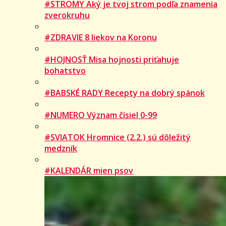
#STROMY Aký je tvoj strom podľa znamenia
zverokruhu
#ZDRAVIE 8 liekov na Koronu
#HOJNOSŤ Misa hojnosti priťahuje
bohatstvo
#BABSKÉ RADY Recepty na dobrý spánok
#NUMERO Význam čísiel 0-99
#SVIATOK Hromnice (2.2.) sú dôležitý
medzník
#KALENDÁR mien psov