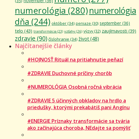
november
(36)
(35)
numerológia
(280)
numerológia
dňa
(244)
september
(36)
október
(34)
peniaze
(30)
telo
(43)
zaujímavosti
(39)
výzvy
(32)
vzťahy
(26)
transformácia
(23)
zdravie
(90)
život
(48)
číslohranie
(34)
Najčítanejšie články
#HOJNOSŤ Rituál na pritiahnutie peňazí
#ZDRAVIE Duchovné príčiny chorôb
#NUMEROLÓGIA Osobná ročná vibrácia
#ZDRAVIE 5 účinných obkladov na hrdlo a
priedušky, ktorými prekabátiš pani Angínu
#ENERGIE Príznaky transformácie sa tvária
ako začínajúca choroba, NEdajte sa pomýliť