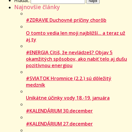
Hľadať:
Najnovšie články
#ZDRAVIE Duchovné príčiny chorôb
O tomto vedia len moji najbližší... a teraz už
aj ty
#ENERGIA Cítiš, že nevládzeš? Objav 5
okamžitých spôsobov, ako nabiť telo aj dušu
pozitívnou energiou
#SVIATOK Hromnice (2.2.) sú dôležitý
medzník
Unikátne účinky vody 18.-19. januára
#KALENDÁRIUM 30.december
#KALENDÁRIUM 27.december