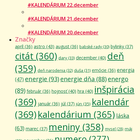
#KALENDÁRIUM 22.december
#KALENDÁRIUM 21.december
#KALENDÁRIUM 20.december
Značky
astro
(43)
apríl
(36)
august
(36)
bylinky
(37)
babské rady
(30)
citát
(360)
deň
december
(40)
dary
(33)
(359)
energia
emócie
(36)
deň narodenia
(32)
duša
(31)
energie
(93)
energie dňa
(88)
energo
(47)
inšpirácia
(89)
február
(36)
hojnosť
(40)
hra
(40)
(369)
kalendár
január
(36)
júl
(37)
jún
(35)
(369)
kalendárium
(365)
láska
meniny
(358)
(63)
marec
(37)
máj
myseľ
(28)
numero
(277)