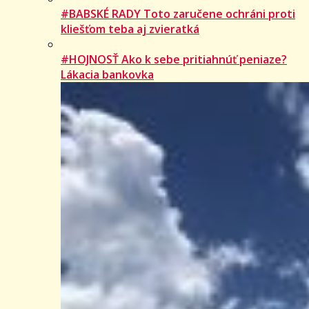
#BABSKÉ RADY Toto zaručene ochráni proti
kliešťom teba aj zvieratká
#HOJNOSŤ Ako k sebe pritiahnúť peniaze?
Lákacia bankovka