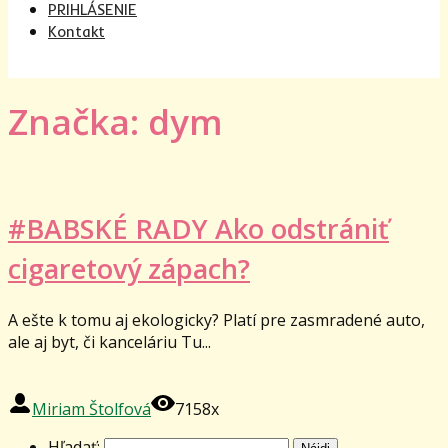
PRIHLÁSENIE
Kontakt
Značka: dym
#BABSKÉ RADY Ako odstrániť
cigaretový zápach?
A ešte k tomu aj ekologicky? Platí pre zasmradené auto,
ale aj byt, či kanceláriu Tu...
Miriam Štolfová
7158x
Hľadať: