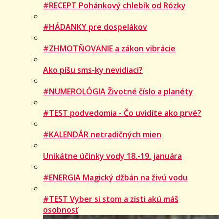
#RECEPT Pohánkový chlebík od Rózky
#HÁDANKY pre dospelákov
#ZHMOTŇOVANIE a zákon vibrácie
Ako píšu sms-ky nevidiaci?
#NUMEROLÓGIA Životné číslo a planéty
#TEST podvedomia - Čo uvidíte ako prvé?
#KALENDÁR netradičných mien
Unikátne účinky vody 18.-19. januára
#ENERGIA Magický džbán na živú vodu
#TEST Vyber si stom a zisti akú máš
osobnosť