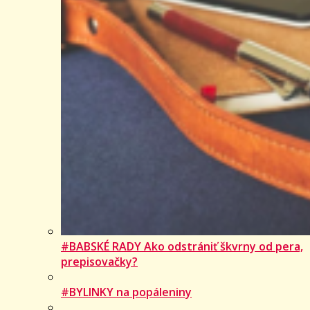
#BABSKÉ RADY Ako odstrániť škvrny od pera,
prepisovačky?
#BYLINKY na popáleniny