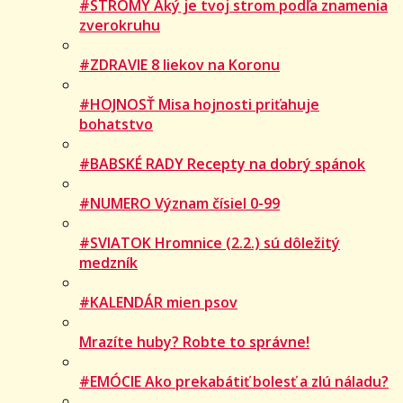
#STROMY Aký je tvoj strom podľa znamenia
zverokruhu
#ZDRAVIE 8 liekov na Koronu
#HOJNOSŤ Misa hojnosti priťahuje
bohatstvo
#BABSKÉ RADY Recepty na dobrý spánok
#NUMERO Význam čísiel 0-99
#SVIATOK Hromnice (2.2.) sú dôležitý
medzník
#KALENDÁR mien psov
Mrazíte huby? Robte to správne!
#EMÓCIE Ako prekabátiť bolesť a zlú náladu?