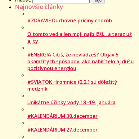
Najnovšie články
#ZDRAVIE Duchovné príčiny chorôb
O tomto vedia len moji najbližší... a teraz už
aj ty
#ENERGIA Cítiš, že nevládzeš? Objav 5
okamžitých spôsobov, ako nabiť telo aj dušu
pozitívnou energiou
#SVIATOK Hromnice (2.2.) sú dôležitý
medzník
Unikátne účinky vody 18.-19. januára
#KALENDÁRIUM 30.december
#KALENDÁRIUM 27.december