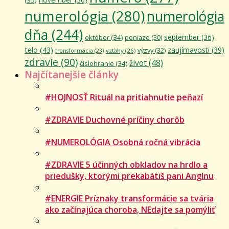
numerológia
(280)
numerológia
dňa
(244)
september
(36)
október
(34)
peniaze
(30)
telo
(43)
zaujímavosti
(39)
výzvy
(32)
vzťahy
(26)
transformácia
(23)
zdravie
(90)
život
(48)
číslohranie
(34)
Najčítanejšie články
#HOJNOSŤ Rituál na pritiahnutie peňazí
#ZDRAVIE Duchovné príčiny chorôb
#NUMEROLÓGIA Osobná ročná vibrácia
#ZDRAVIE 5 účinných obkladov na hrdlo a
priedušky, ktorými prekabátiš pani Angínu
#ENERGIE Príznaky transformácie sa tvária
ako začínajúca choroba, NEdajte sa pomýliť