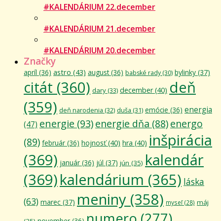
#KALENDÁRIUM 22.december
#KALENDÁRIUM 21.december
#KALENDÁRIUM 20.december
Značky
astro
(43)
apríl
(36)
august
(36)
bylinky
(37)
babské rady
(30)
citát
(360)
deň
december
(40)
dary
(33)
(359)
energia
emócie
(36)
deň narodenia
(32)
duša
(31)
energie
(93)
energie dňa
(88)
energo
(47)
inšpirácia
(89)
február
(36)
hojnosť
(40)
hra
(40)
(369)
kalendár
január
(36)
júl
(37)
jún
(35)
(369)
kalendárium
(365)
láska
meniny
(358)
(63)
marec
(37)
máj
myseľ
(28)
numero
(277)
november
(36)
(35)