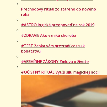
Prechodový rituál zo starého do nového
roka
#ASTRO logická predpoveď na rok 2019
#ZDRAVIE Ako vzniká choroba
#TEST Žabka vám prezradí cestu k
bohatstvu
#VESMÍRNE ZÁKONY Zmluva o živote
#OČISTNÝ RITUÁL Využi silu magickej noci!