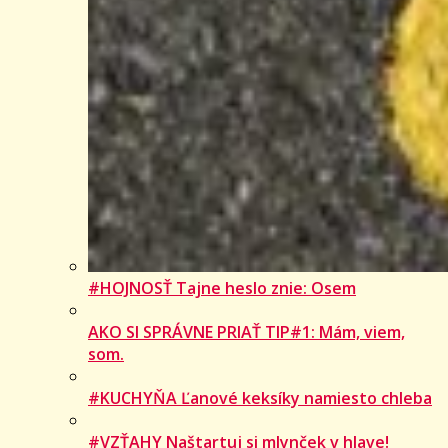
#HOJNOSŤ Tajne heslo znie: Osem
AKO SI SPRÁVNE PRIAŤ TIP#1: Mám, viem,
som.
#KUCHYŇA Ľanové keksíky namiesto chleba
#VZŤAHY Naštartuj si mlynček v hlave!