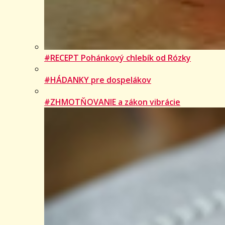
#RECEPT Pohánkový chlebík od Rózky
#HÁDANKY pre dospelákov
#ZHMOTŇOVANIE a zákon vibrácie