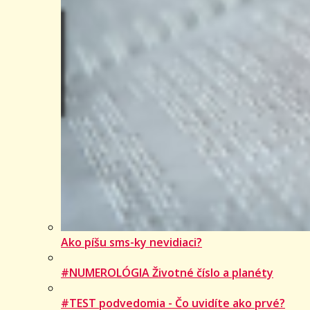
Ako píšu sms-ky nevidiaci?
#NUMEROLÓGIA Životné číslo a planéty
#TEST podvedomia - Čo uvidíte ako prvé?