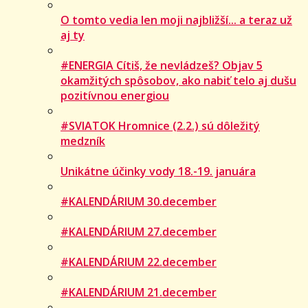
O tomto vedia len moji najbližší... a teraz už
aj ty
#ENERGIA Cítiš, že nevládzeš? Objav 5
okamžitých spôsobov, ako nabiť telo aj dušu
pozitívnou energiou
#SVIATOK Hromnice (2.2.) sú dôležitý
medzník
Unikátne účinky vody 18.-19. januára
#KALENDÁRIUM 30.december
#KALENDÁRIUM 27.december
#KALENDÁRIUM 22.december
#KALENDÁRIUM 21.december