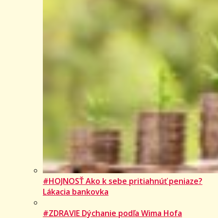
#HOJNOSŤ Ako k sebe pritiahnúť peniaze?
Lákacia bankovka
#ZDRAVIE Dýchanie podľa Wima Hofa