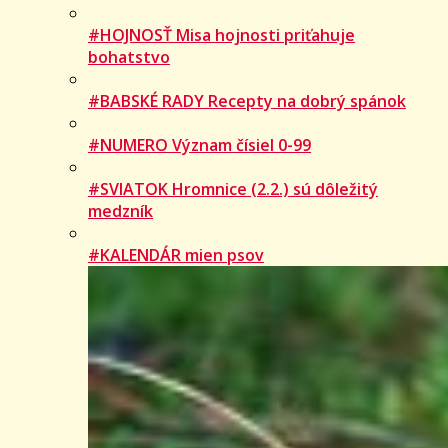
#HOJNOSŤ Misa hojnosti priťahuje
bohatstvo
#BABSKÉ RADY Recepty na dobrý spánok
#NUMERO Význam čísiel 0-99
#SVIATOK Hromnice (2.2.) sú dôležitý
medzník
#KALENDÁR mien psov