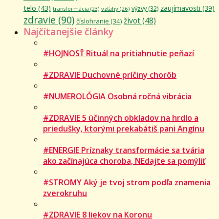
telo
(43)
zaujímavosti
(39)
výzvy
(32)
vzťahy
(26)
transformácia
(23)
zdravie
(90)
život
(48)
číslohranie
(34)
Najčítanejšie články
#HOJNOSŤ Rituál na pritiahnutie peňazí
#ZDRAVIE Duchovné príčiny chorôb
#NUMEROLÓGIA Osobná ročná vibrácia
#ZDRAVIE 5 účinných obkladov na hrdlo a
priedušky, ktorými prekabátiš pani Angínu
#ENERGIE Príznaky transformácie sa tvária
ako začínajúca choroba, NEdajte sa pomýliť
#STROMY Aký je tvoj strom podľa znamenia
zverokruhu
#ZDRAVIE 8 liekov na Koronu