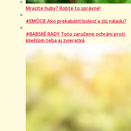
Mrazíte huby? Robte to správne!
#EMÓCIE Ako prekabátiť bolesť a zlú náladu?
#BABSKÉ RADY Toto zaručene ochráni proti
kliešťom teba aj zvieratká