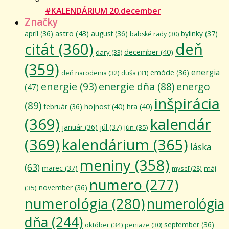
#KALENDÁRIUM 20.december
Značky
astro
(43)
apríl
(36)
august
(36)
bylinky
(37)
babské rady
(30)
citát
(360)
deň
december
(40)
dary
(33)
(359)
energia
emócie
(36)
deň narodenia
(32)
duša
(31)
energie
(93)
energie dňa
(88)
energo
(47)
inšpirácia
(89)
február
(36)
hojnosť
(40)
hra
(40)
(369)
kalendár
január
(36)
júl
(37)
jún
(35)
(369)
kalendárium
(365)
láska
meniny
(358)
(63)
marec
(37)
máj
myseľ
(28)
numero
(277)
november
(36)
(35)
numerológia
(280)
numerológia
dňa
(244)
september
(36)
október
(34)
peniaze
(30)