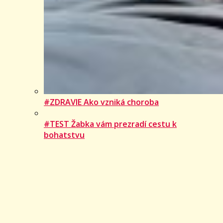
#ZDRAVIE Ako vzniká choroba
#TEST Žabka vám prezradí cestu k
bohatstvu