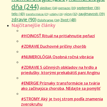
dňa
(244)
september
(36)
október
(34)
peniaze
(30)
telo
(43)
zaujímavosti
(39)
výzvy
(32)
vzťahy
(26)
transformácia
(23)
zdravie
(90)
život
(48)
číslohranie
(34)
Najčítanejšie články
#HOJNOSŤ Rituál na pritiahnutie peňazí
#ZDRAVIE Duchovné príčiny chorôb
#NUMEROLÓGIA Osobná ročná vibrácia
#ZDRAVIE 5 účinných obkladov na hrdlo a
priedušky, ktorými prekabátiš pani Angínu
#ENERGIE Príznaky transformácie sa tvária
ako začínajúca choroba, NEdajte sa pomýliť
#STROMY Aký je tvoj strom podľa znamenia
zverokruhu