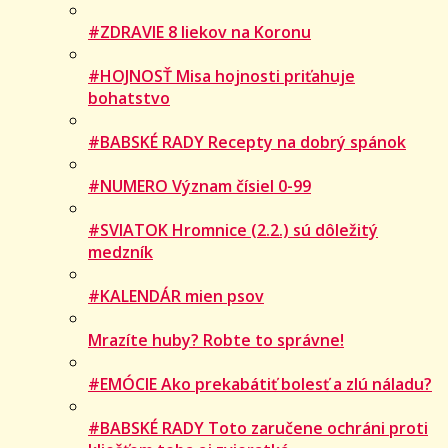
#ZDRAVIE 8 liekov na Koronu
#HOJNOSŤ Misa hojnosti priťahuje
bohatstvo
#BABSKÉ RADY Recepty na dobrý spánok
#NUMERO Význam čísiel 0-99
#SVIATOK Hromnice (2.2.) sú dôležitý
medzník
#KALENDÁR mien psov
Mrazíte huby? Robte to správne!
#EMÓCIE Ako prekabátiť bolesť a zlú náladu?
#BABSKÉ RADY Toto zaručene ochráni proti