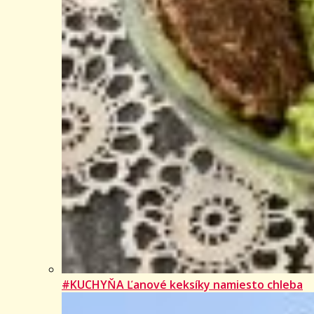
#KUCHYŇA Ľanové keksíky namiesto chleba