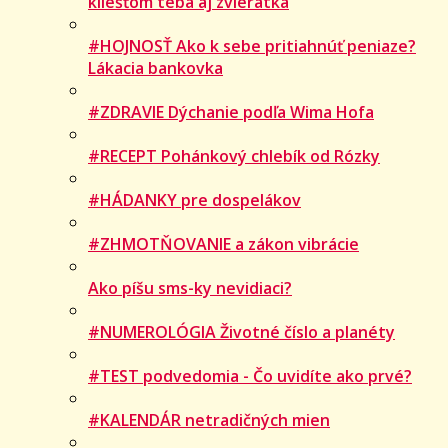
kliešťom teba aj zvieratká
#HOJNOSŤ Ako k sebe pritiahnúť peniaze?
Lákacia bankovka
#ZDRAVIE Dýchanie podľa Wima Hofa
#RECEPT Pohánkový chlebík od Rózky
#HÁDANKY pre dospelákov
#ZHMOTŇOVANIE a zákon vibrácie
Ako píšu sms-ky nevidiaci?
#NUMEROLÓGIA Životné číslo a planéty
#TEST podvedomia - Čo uvidíte ako prvé?
#KALENDÁR netradičných mien