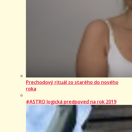
Prechodový rituál zo starého do nového
roka
#ASTRO logická predpoveď na rok 2019