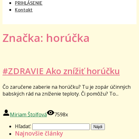
PRIHLÁSENIE
Kontakt
Značka: horúčka
#ZDRAVIE Ako znížiť horúčku
Čo zaručene zaberie na horúčku? Tu je zopár účinných
babských rád na zníženie teploty. Či pomôžu? To...
Miriam Štolfová
7598x
Hľadať:
Najnovšie články