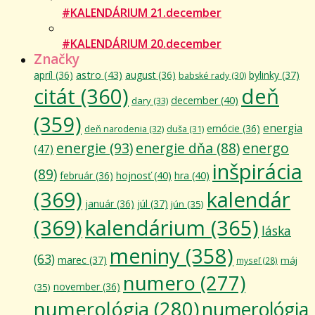
#KALENDÁRIUM 21.december
#KALENDÁRIUM 20.december
Značky
astro
(43)
apríl
(36)
august
(36)
bylinky
(37)
babské rady
(30)
citát
(360)
deň
december
(40)
dary
(33)
(359)
energia
emócie
(36)
deň narodenia
(32)
duša
(31)
energie
(93)
energie dňa
(88)
energo
(47)
inšpirácia
(89)
február
(36)
hojnosť
(40)
hra
(40)
(369)
kalendár
január
(36)
júl
(37)
jún
(35)
(369)
kalendárium
(365)
láska
meniny
(358)
(63)
marec
(37)
máj
myseľ
(28)
numero
(277)
november
(36)
(35)
numerológia
(280)
numerológia