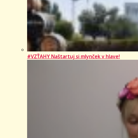
#VZŤAHY Naštartuj si mlynček v hlave!