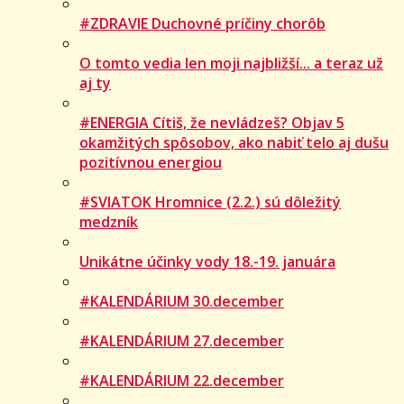
#ZDRAVIE Duchovné príčiny chorôb
O tomto vedia len moji najbližší... a teraz už
aj ty
#ENERGIA Cítiš, že nevládzeš? Objav 5
okamžitých spôsobov, ako nabiť telo aj dušu
pozitívnou energiou
#SVIATOK Hromnice (2.2.) sú dôležitý
medzník
Unikátne účinky vody 18.-19. januára
#KALENDÁRIUM 30.december
#KALENDÁRIUM 27.december
#KALENDÁRIUM 22.december