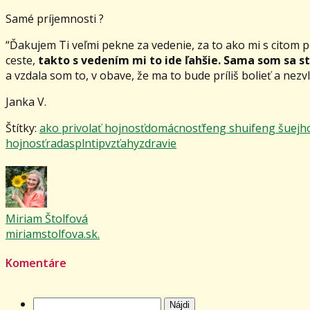
Samé príjemnosti ?
“Ďakujem Ti veľmi pekne za vedenie, za to ako mi s citom 
ceste,
takto s vedením mi to ide ľahšie. Sama som sa s
a vzdala som to, v obave, že ma to bude príliš bolieť a nezv
Janka V.
Štítky:
ako privolať hojnosť
domácnosť
feng shui
feng šuej
h
hojnosť
rada
spln
tip
vzťahy
zdravie
Miriam Štolfová
miriamstolfova.sk.
Komentáre
Hľadať: