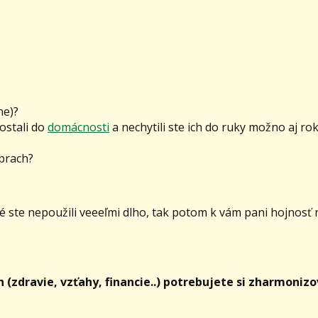
ne)?
ostali do
domácnosti
a nechytili ste ich do ruky možno aj ro
 prach?
oré ste nepoužili veeeľmi dlho, tak potom k vám pani hojnosť
h (zdravie, vzťahy, financie..) potrebujete si zharmoniz