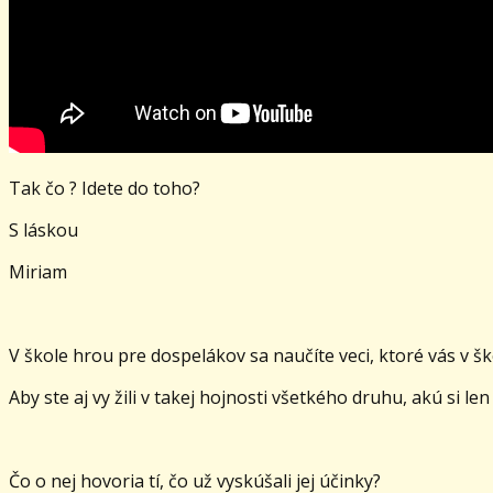
Tak čo ? Idete do toho?
S láskou
Miriam
V škole hrou pre dospelákov sa naučíte veci, ktoré vás v šk
Aby ste aj vy žili v takej hojnosti všetkého druhu, akú si le
Čo o nej hovoria tí, čo už vyskúšali jej účinky?