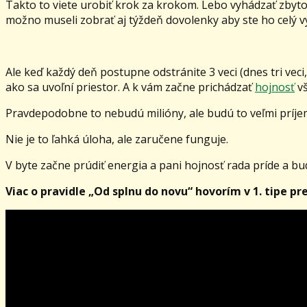
Takto to viete urobiť krok za krokom. Lebo vyhádzať zbytoč
možno museli zobrať aj týždeň dovolenky aby ste ho celý v
Ale keď každý deň postupne odstránite 3 veci (dnes tri veci,
ako sa uvoľní priestor. A k vám začne prichádzať
hojnosť
vš
Pravdepodobne to nebudú milióny, ale budú to veľmi príje
Nie je to ľahká úloha, ale zaručene funguje.
V byte začne prúdiť energia a pani hojnosť rada príde a b
Viac o pravidle „Od splnu do novu“ hovorím v 1. tipe pr