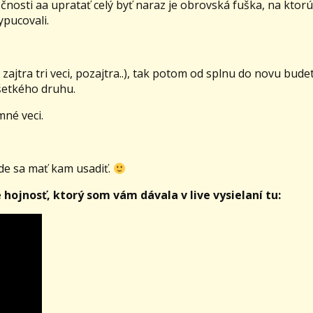
nosti aa upratať celý byť naraz je obrovská fuška, na ktorú 
ypucovali.
 zajtra tri veci, pozajtra..), tak potom od splnu do novu bude
etkého druhu.
mné veci.
ude sa mať kam usadiť.
e hojnosť, ktorý som vám dávala v live vysielaní tu: