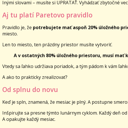
Inými slovami – musíte si UPRATAŤ. Vyhádzať zbytočné veci
Aj tu platí Paretovo pravidlo
Pravidlo je, že
potrebujete mať aspoň 20% úložného pri
miesto.
Len to miesto, ten prázdny priestor musíte vytvoriť.
A v ostatných 80% úložného priestoru, musí mať 
Vtedy sa ľahko udržiava poriadok, a tým pádom k vám ľahk
A ako to prakticky zrealizovať?
Od splnu do novu
Keď je spln, znamená, že mesiac je plný. A postupne smer
Inšpirujte sa presne týmto lunárnym cyklom. Každý deň od s
A opakujte každý mesiac.