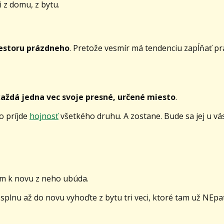
 z domu, z bytu.
estoru prázdneho
. Pretože vesmír má tendenciu zapĺňať p
každá jedna vec svoje presné, určené miesto
.
o príjde
hojnosť
všetkého druhu. A zostane. Bude sa jej u vás
om k novu z neho ubúda.
plnu až do novu vyhoďte z bytu tri veci, ktoré tam už NEpat