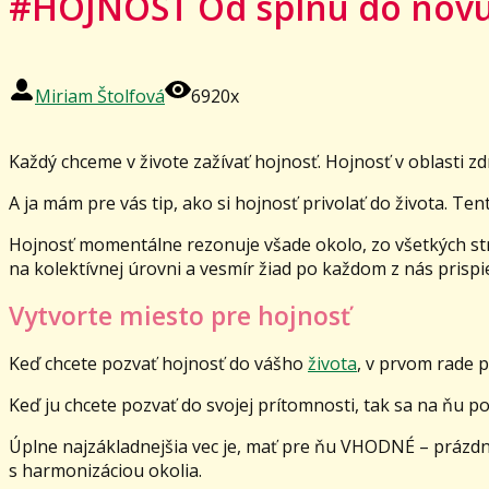
#HOJNOSŤ Od splnu do nov
Miriam Štolfová
6920x
Každý chceme v živote zažívať hojnosť. Hojnosť v oblasti zdr
A ja mám pre vás tip, ako si hojnosť privolať do života. Tent
Hojnosť momentálne rezonuje všade okolo, zo všetkých str
na kolektívnej úrovni a vesmír žiad po každom z nás prispi
Vytvorte miesto pre hojnosť
Keď chcete pozvať hojnosť do vášho
života
, v prvom rade 
Keď ju chcete pozvať do svojej prítomnosti, tak sa na ňu po
Úplne najzákladnejšia vec je, mať pre ňu VHODNÉ – prázdne
s harmonizáciou okolia.