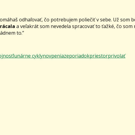
pomáhaš odhaľovať, čo potrebujem poliečiť v sebe. Už som bo
trácala
a veľakrát som nevedela spracovať to ťažké, čo som
ládnem to.”
ojnosť
lunárne cykly
nov
peniaze
poriadok
priestor
privolať