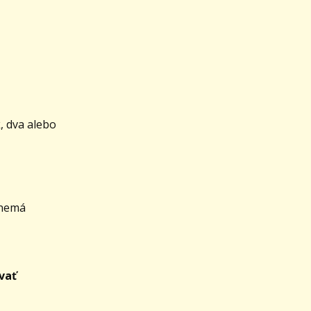
k, dva alebo
 nemá
ovať