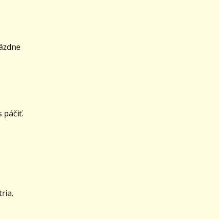
rázdne
 páčiť.
ria.