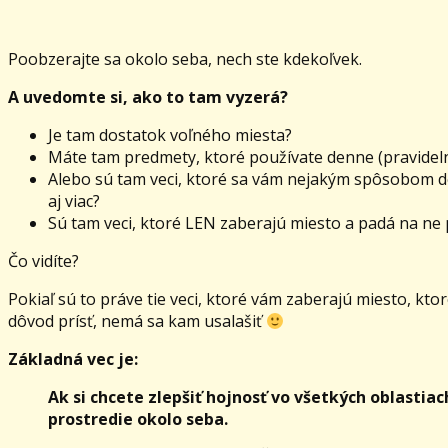
Poobzerajte sa okolo seba, nech ste kdekoľvek.
A uvedomte si, ako to tam vyzerá?
Je tam dostatok voľného miesta?
Máte tam predmety, ktoré používate denne (pravidel
Alebo sú tam veci, ktoré sa vám nejakým spôsobom d
aj viac?
Sú tam veci, ktoré LEN zaberajú miesto a padá na ne
Čo vidíte?
Pokiaľ sú to práve tie veci, ktoré vám zaberajú miesto, kt
dôvod prísť, nemá sa kam usalašiť
Základná vec je:
Ak si chcete zlepšiť hojnosť vo všetkých oblastiac
prostredie okolo seba.