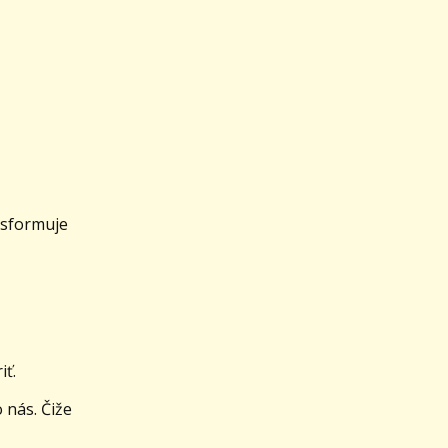
nsformuje
iť.
 nás. Čiže