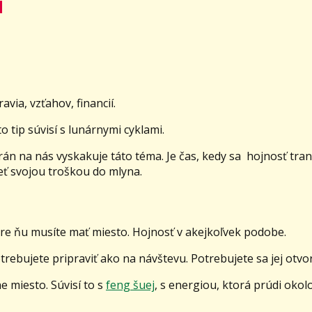
u
avia, vzťahov, financií.
o tip súvisí s lunárnymi cyklami.
án na nás vyskakuje táto téma. Je čas, kedy sa hojnosť tra
eť svojou troškou do mlyna.
pre ňu musíte mať miesto. Hojnosť v akejkoľvek podobe.
trebujete pripraviť ako na návštevu. Potrebujete sa jej otvor
 miesto. Súvisí to s
feng šuej
, s energiou, ktorá prúdi okolo