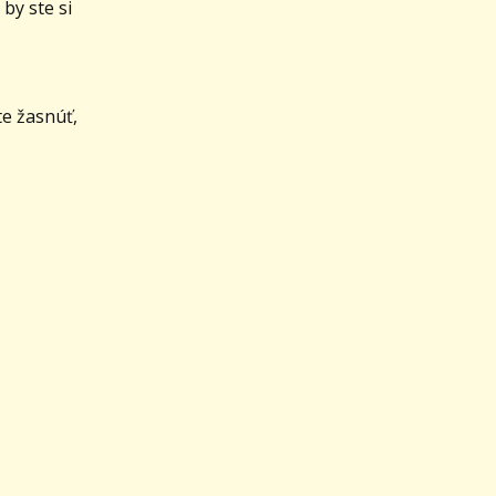
by ste si
te žasnúť,