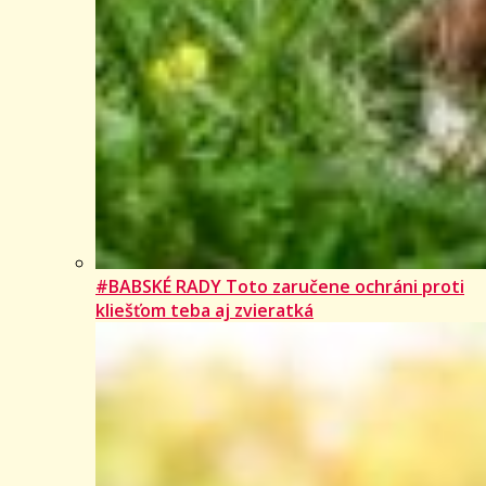
#BABSKÉ RADY Toto zaručene ochráni proti
kliešťom teba aj zvieratká