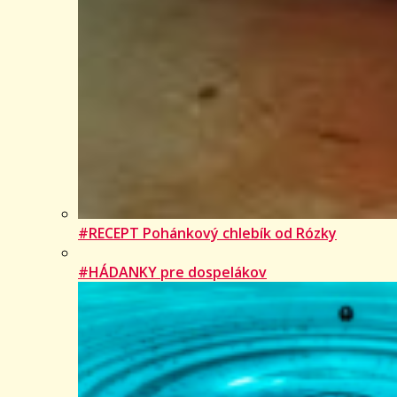
#RECEPT Pohánkový chlebík od Rózky
#HÁDANKY pre dospelákov