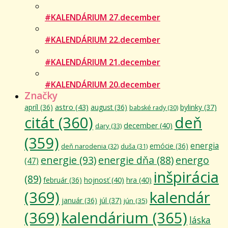
#KALENDÁRIUM 27.december
#KALENDÁRIUM 22.december
#KALENDÁRIUM 21.december
#KALENDÁRIUM 20.december
Značky
astro
(43)
apríl
(36)
august
(36)
bylinky
(37)
babské rady
(30)
citát
(360)
deň
december
(40)
dary
(33)
(359)
energia
emócie
(36)
deň narodenia
(32)
duša
(31)
energie
(93)
energie dňa
(88)
energo
(47)
inšpirácia
(89)
február
(36)
hojnosť
(40)
hra
(40)
(369)
kalendár
január
(36)
júl
(37)
jún
(35)
(369)
kalendárium
(365)
láska