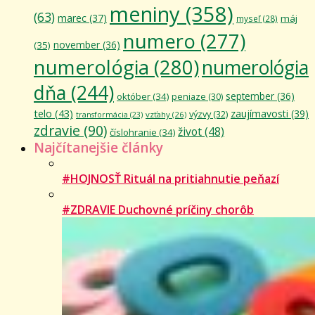
meniny
(358)
(63)
marec
(37)
máj
myseľ
(28)
numero
(277)
november
(36)
(35)
numerológia
(280)
numerológia
dňa
(244)
september
(36)
október
(34)
peniaze
(30)
telo
(43)
zaujímavosti
(39)
výzvy
(32)
vzťahy
(26)
transformácia
(23)
zdravie
(90)
život
(48)
číslohranie
(34)
Najčítanejšie články
#HOJNOSŤ Rituál na pritiahnutie peňazí
#ZDRAVIE Duchovné príčiny chorôb