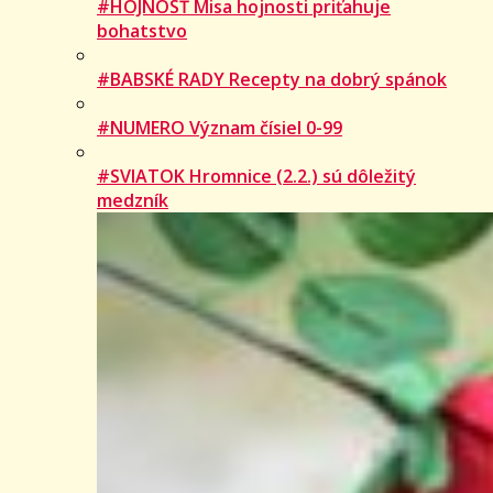
#HOJNOSŤ Misa hojnosti priťahuje
bohatstvo
#BABSKÉ RADY Recepty na dobrý spánok
#NUMERO Význam čísiel 0-99
#SVIATOK Hromnice (2.2.) sú dôležitý
medzník