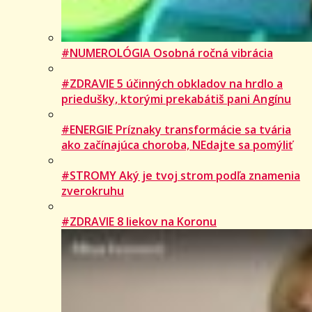
#NUMEROLÓGIA Osobná ročná vibrácia
#ZDRAVIE 5 účinných obkladov na hrdlo a
priedušky, ktorými prekabátiš pani Angínu
#ENERGIE Príznaky transformácie sa tvária
ako začínajúca choroba, NEdajte sa pomýliť
#STROMY Aký je tvoj strom podľa znamenia
zverokruhu
#ZDRAVIE 8 liekov na Koronu