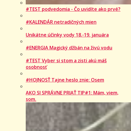
#TEST podvedomia - Čo uvidíte ako prvé?
#KALENDÁR netradičných mien
Unikátne účinky vody 18.-19. januára
#ENERGIA Magický džbán na živú vodu
#TEST Vyber si stom a zisti akú máš
osobnosť
#HOJNOSŤ Tajne heslo znie: Osem
AKO SI SPRÁVNE PRIAŤ TIP#1: Mám, viem,
som.