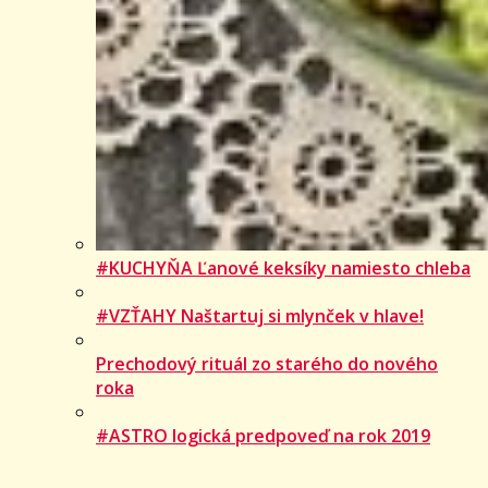
#KUCHYŇA Ľanové keksíky namiesto chleba
#VZŤAHY Naštartuj si mlynček v hlave!
Prechodový rituál zo starého do nového
roka
#ASTRO logická predpoveď na rok 2019