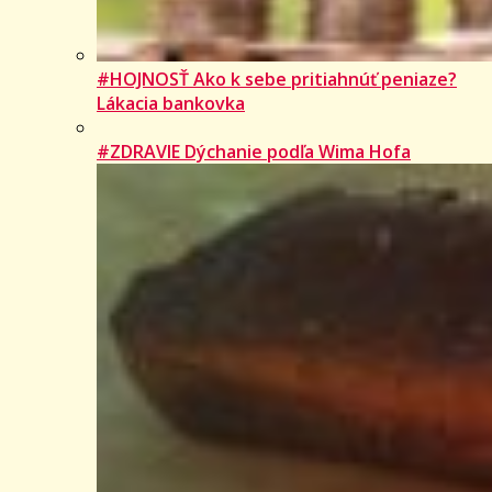
#HOJNOSŤ Ako k sebe pritiahnúť peniaze?
Lákacia bankovka
#ZDRAVIE Dýchanie podľa Wima Hofa