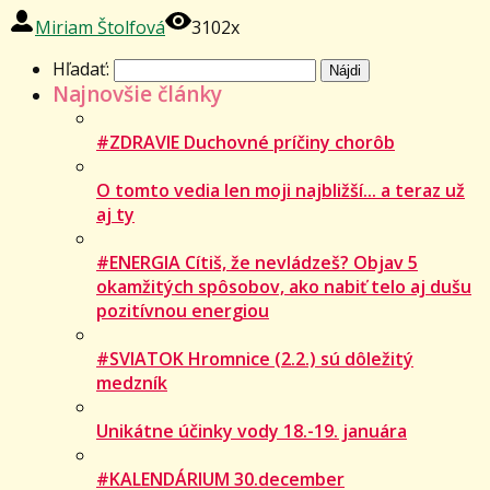
Miriam Štolfová
3102x
Hľadať:
Najnovšie články
#ZDRAVIE Duchovné príčiny chorôb
O tomto vedia len moji najbližší... a teraz už
aj ty
#ENERGIA Cítiš, že nevládzeš? Objav 5
okamžitých spôsobov, ako nabiť telo aj dušu
pozitívnou energiou
#SVIATOK Hromnice (2.2.) sú dôležitý
medzník
Unikátne účinky vody 18.-19. januára
#KALENDÁRIUM 30.december