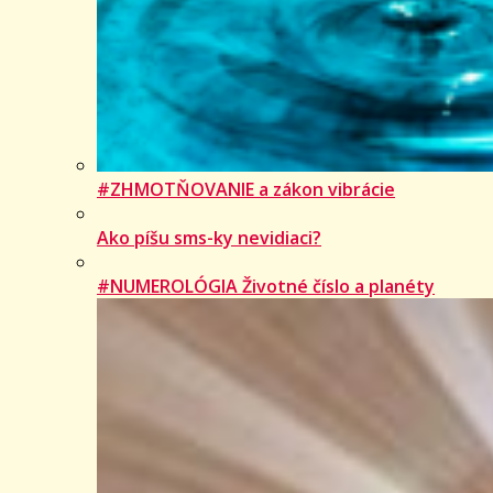
#ZHMOTŇOVANIE a zákon vibrácie
Ako píšu sms-ky nevidiaci?
#NUMEROLÓGIA Životné číslo a planéty