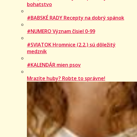
bohatstvo
#BABSKÉ RADY Recepty na dobrý spánok
#NUMERO Význam čísiel 0-99
#SVIATOK Hromnice (2.2.) sú dôležitý
medzník
#KALENDÁR mien psov
Mrazíte huby? Robte to správne!