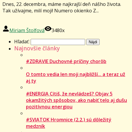
Dnes, 22. decembra, máme najkrajší deň nášho života.
Tak užívajme, milí moji! Numero okienko Z...
Miriam Štolfová
3480x
Hľadať:
Najnovšie články
#ZDRAVIE Duchovné príčiny chorôb
O tomto vedia len moji najbližší... a teraz už
aj ty
#ENERGIA Cítiš, že nevládzeš? Objav 5
okamžitých spôsobov, ako nabiť telo aj dušu
pozitívnou energiou
#SVIATOK Hromnice (2.2.) sú dôležitý
medzník