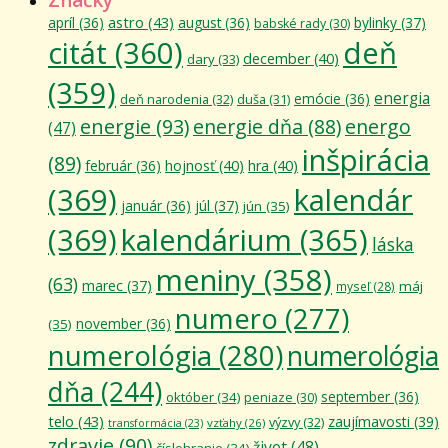
astro
(43)
apríl
(36)
august
(36)
bylinky
(37)
babské rady
(30)
citát
(360)
deň
december
(40)
dary
(33)
(359)
energia
emócie
(36)
deň narodenia
(32)
duša
(31)
energie
(93)
energie dňa
(88)
energo
(47)
inšpirácia
(89)
február
(36)
hojnosť
(40)
hra
(40)
(369)
kalendár
január
(36)
júl
(37)
jún
(35)
(369)
kalendárium
(365)
láska
meniny
(358)
(63)
marec
(37)
máj
myseľ
(28)
numero
(277)
november
(36)
(35)
numerológia
(280)
numerológia
dňa
(244)
september
(36)
október
(34)
peniaze
(30)
telo
(43)
zaujímavosti
(39)
výzvy
(32)
vzťahy
(26)
transformácia
(23)
zdravie
(90)
život
(48)
číslohranie
(34)