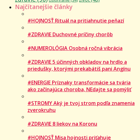
Najčítanejšie články
#HOJNOSŤ Rituál na pritiahnutie peňazí
#ZDRAVIE Duchovné príčiny chorôb
#NUMEROLÓGIA Osobná ročná vibrácia
#ZDRAVIE 5 účinných obkladov na hrdlo a
priedušky, ktorými prekabátiš pani Angínu
#ENERGIE Príznaky transformácie sa tvária
ako začínajúca choroba, NEdajte sa pomýliť
#STROMY Aký je tvoj strom podľa znamenia
zverokruhu
#ZDRAVIE 8 liekov na Koronu
#HOJNOSŤ Misa hojnosti priťahuje