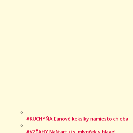
#KUCHYŇA Ľanové keksíky namiesto chleba
#VZŤAHY Naštartuj si mlynček v hlave!