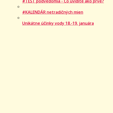
#TEST podvedomia - Čo uvidíte ako prvé?
#KALENDÁR netradičných mien
Unikátne účinky vody 18.-19. januára