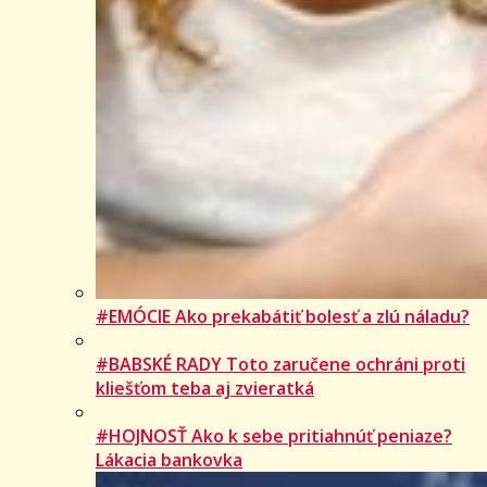
#EMÓCIE Ako prekabátiť bolesť a zlú náladu?
#BABSKÉ RADY Toto zaručene ochráni proti
kliešťom teba aj zvieratká
#HOJNOSŤ Ako k sebe pritiahnúť peniaze?
Lákacia bankovka