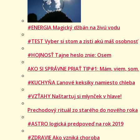
#ENERGIA Magický džbán na živú vodu
#TEST Vyber si stom a zisti akú máš osobnosť
#HOJNOSŤ Tajne heslo znie: Osem
AKO SI SPRÁVNE PRIAŤ TIP#1: Mám, viem, som.
#KUCHYŇA Ľanové keksíky namiesto chleba
#VZŤAHY Naštartuj si mlynček v hlave!
Prechodový rituál zo starého do nového roka
#ASTRO logická predpoveď na rok 2019
#ZDRAVIE Ako vzniká choroba