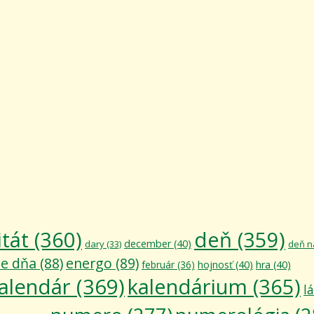
itát
(360)
deň
(359)
december
(40)
dary
(33)
deň n
ie dňa
(88)
energo
(89)
február
(36)
hojnosť
(40)
hra
(40)
alendár
(369)
kalendárium
(365)
l