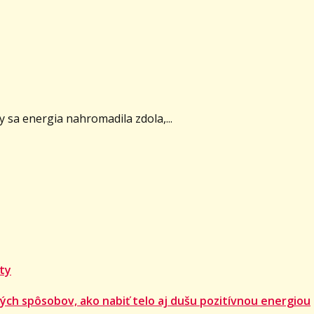
 sa energia nahromadila zdola,...
 ty
ých spôsobov, ako nabiť telo aj dušu pozitívnou energiou