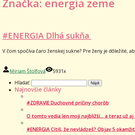
Značka: energia zeme
#ENERGIA Dlhá sukňa
V čom spočíva čaro ženskej sukne? Pre ženy je dôležité, aby
Miriam Štolfová
5931x
Hľadať:
Najnovšie články
#ZDRAVIE Duchovné príčiny chorôb
O tomto vedia len moji najbližší... a teraz už aj
#ENERGIA Cítiš, že nevládzeš? Objav 5 okamžit