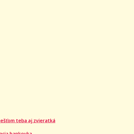
ešťom teba aj zvieratká
acia bankovka