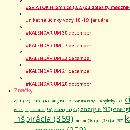
#SVIATOK Hromnice (2.2.) sú dôležitý medzník
Unikátne účinky vody 18.-19. januára
#KALENDÁRIUM 30.december
#KALENDÁRIUM 27.december
#KALENDÁRIUM 22.december
#KALENDÁRIUM 21.december
#KALENDÁRIUM 20.december
Značky
c
astro
(43)
apríl
(36)
august
(36)
bylinky
(37)
babské rady
(30)
energie
(93)
energ
energia
(47)
emócie
(36)
duša
(31)
inšpirácia
(369)
k
január
(36)
júl
(37)
jún
(35)