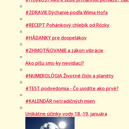
#ZDRAVIE Dýchanie podľa Wima Hofa
#RECEPT Pohánkový chlebík od Rózky
#HÁDANKY pre dospelákov
#ZHMOTŇOVANIE a zákon vibrácie
Ako píšu sms-ky nevidiaci?
#NUMEROLÓGIA Životné číslo a planéty
#TEST podvedomia - Čo uvidíte ako prvé?
#KALENDÁR netradičných mien
Unikátne účinky vody 18.-19. januára