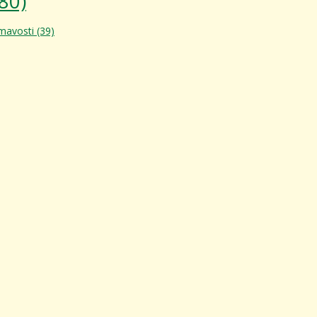
80)
ímavosti
(39)