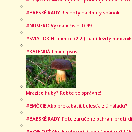
#BABSKÉ RADY Recepty na dobrý spánok
#NUMERO Význam čísiel 0-99
#SVIATOK Hromnice (2.2.) sú dôležitý medzník
#KALENDÁR mien psov
Mrazíte huby? Robte to správne!
#EMÓCIE Ako prekabátiť bolesť a zlú náladu?
#BABSKÉ RADY Toto zaručene ochráni proti kli
#HOJNOSŤ Ako k sebe pritiahnúť peniaze? Lák