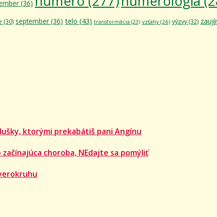
numero
(277)
numerológia
(2
ember
(36)
telo
(43)
september
(36)
zauj
výzvy
(32)
e
(30)
vzťahy
(26)
transformácia
(23)
dušky, ktorými prekabátiš pani Angínu
 začínajúca choroba, NEdajte sa pomýliť
verokruhu