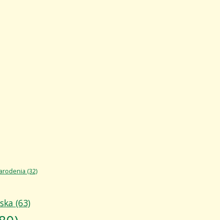
arodenia
(32)
áska
(63)