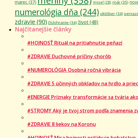
meniny
(358)
marec
(37)
nov
máj
(35)
myseľ
(28)
numerológia dňa
(244)
október
(34)
peniaz
zdravie
(90)
život
(48)
číslohranie
(34)
Najčítanejšie články
#HOJNOSŤ Rituál na pritiahnutie peňazí
#ZDRAVIE Duchovné príčiny chorôb
#NUMEROLÓGIA Osobná ročná vibrácia
#ZDRAVIE 5 účinných obkladov na hrdlo a prie
#ENERGIE Príznaky transformácie sa tvária ako
#STROMY Aký je tvoj strom podľa znamenia z
#ZDRAVIE 8 liekov na Koronu
#HOJNOSŤ Misa hojnosti priťahuje bohatstvo