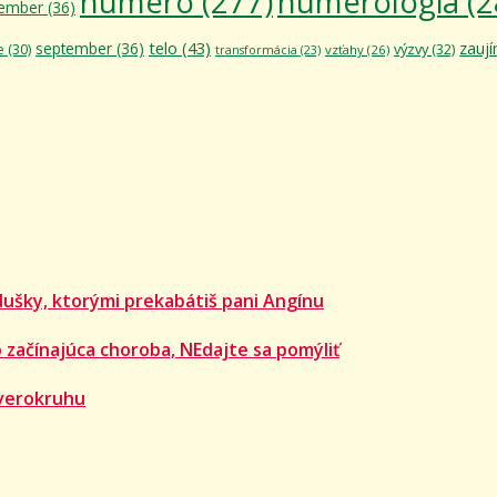
numero
(277)
numerológia
(2
ember
(36)
telo
(43)
september
(36)
zauj
výzvy
(32)
e
(30)
vzťahy
(26)
transformácia
(23)
dušky, ktorými prekabátiš pani Angínu
 začínajúca choroba, NEdajte sa pomýliť
verokruhu