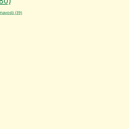
80)
ímavosti
(39)