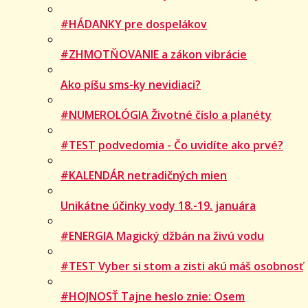
#HÁDANKY pre dospelákov
#ZHMOTŇOVANIE a zákon vibrácie
Ako píšu sms-ky nevidiaci?
#NUMEROLÓGIA Životné číslo a planéty
#TEST podvedomia - Čo uvidíte ako prvé?
#KALENDÁR netradičných mien
Unikátne účinky vody 18.-19. januára
#ENERGIA Magický džbán na živú vodu
#TEST Vyber si stom a zisti akú máš osobnosť
#HOJNOSŤ Tajne heslo znie: Osem