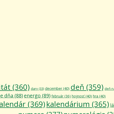
itát
(360)
deň
(359)
december
(40)
dary
(33)
deň n
ie dňa
(88)
energo
(89)
február
(36)
hojnosť
(40)
hra
(40)
alendár
(369)
kalendárium
(365)
l