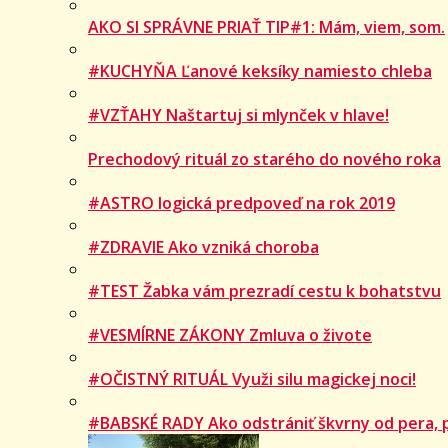
AKO SI SPRÁVNE PRIAŤ TIP#1: Mám, viem, som.
#KUCHYŇA Ľanové keksíky namiesto chleba
#VZŤAHY Naštartuj si mlynček v hlave!
Prechodový rituál zo starého do nového roka
#ASTRO logická predpoveď na rok 2019
#ZDRAVIE Ako vzniká choroba
#TEST Žabka vám prezradí cestu k bohatstvu
#VESMÍRNE ZÁKONY Zmluva o živote
#OČISTNÝ RITUÁL Využi silu magickej noci!
#BABSKÉ RADY Ako odstrániť škvrny od pera, 