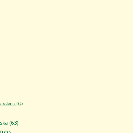
arodenia
(32)
áska
(63)