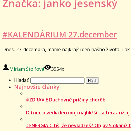
Značka: janko jesenský
#KALENDÁRIUM 27.december
Dnes, 27. decembra, máme najkrajší deň nášho života. Tak u
Miriam Štolfová
3954x
Hľadať:
Najnovšie články
#ZDRAVIE Duchovné príčiny chorôb
O tomto vedia len moji najbližší... a teraz už aj
#ENERGIA Cítiš, že nevládzeš? Objav 5 okamžit