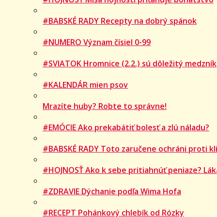
#BABSKÉ RADY Recepty na dobrý spánok
#NUMERO Význam čísiel 0-99
#SVIATOK Hromnice (2.2.) sú dôležitý medzník
#KALENDÁR mien psov
Mrazíte huby? Robte to správne!
#EMÓCIE Ako prekabátiť bolesť a zlú náladu?
#BABSKÉ RADY Toto zaručene ochráni proti kli
#HOJNOSŤ Ako k sebe pritiahnúť peniaze? Lák
#ZDRAVIE Dýchanie podľa Wima Hofa
#RECEPT Pohánkový chlebík od Rózky