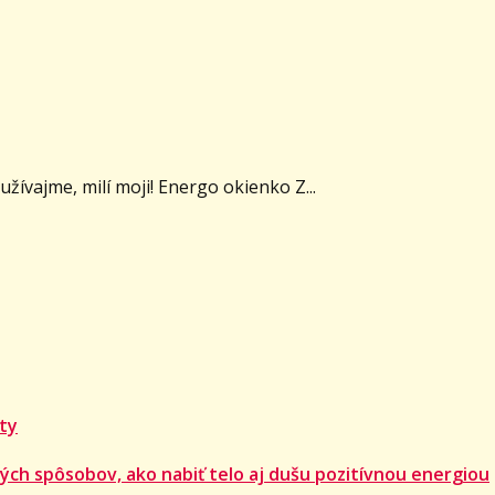
žívajme, milí moji! Energo okienko Z...
 ty
ých spôsobov, ako nabiť telo aj dušu pozitívnou energiou