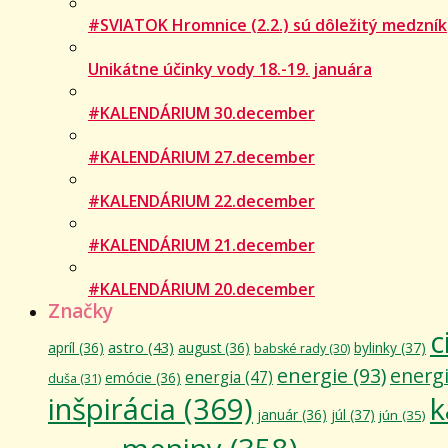
#SVIATOK Hromnice (2.2.) sú dôležitý medzník
Unikátne účinky vody 18.-19. januára
#KALENDÁRIUM 30.december
#KALENDÁRIUM 27.december
#KALENDÁRIUM 22.december
#KALENDÁRIUM 21.december
#KALENDÁRIUM 20.december
Značky
c
astro
(43)
apríl
(36)
august
(36)
bylinky
(37)
babské rady
(30)
energie
(93)
energ
energia
(47)
emócie
(36)
duša
(31)
inšpirácia
(369)
k
január
(36)
júl
(37)
jún
(35)