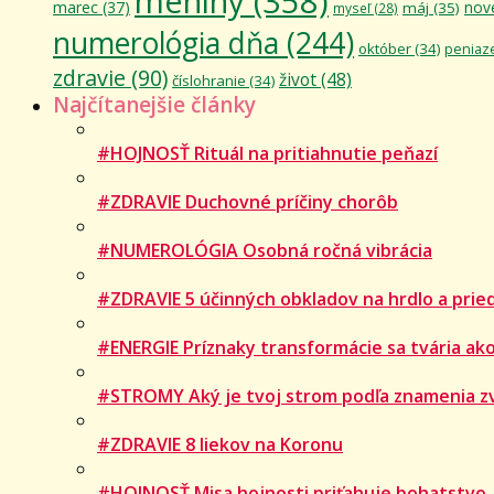
meniny
(358)
marec
(37)
nov
máj
(35)
myseľ
(28)
numerológia dňa
(244)
október
(34)
peniaz
zdravie
(90)
život
(48)
číslohranie
(34)
Najčítanejšie články
#HOJNOSŤ Rituál na pritiahnutie peňazí
#ZDRAVIE Duchovné príčiny chorôb
#NUMEROLÓGIA Osobná ročná vibrácia
#ZDRAVIE 5 účinných obkladov na hrdlo a prie
#ENERGIE Príznaky transformácie sa tvária ako
#STROMY Aký je tvoj strom podľa znamenia z
#ZDRAVIE 8 liekov na Koronu
#HOJNOSŤ Misa hojnosti priťahuje bohatstvo