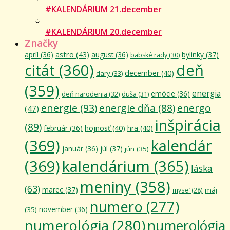
#KALENDÁRIUM 21.december
#KALENDÁRIUM 20.december
Značky
astro
(43)
apríl
(36)
august
(36)
bylinky
(37)
babské rady
(30)
citát
(360)
deň
december
(40)
dary
(33)
(359)
energia
emócie
(36)
deň narodenia
(32)
duša
(31)
energie
(93)
energie dňa
(88)
energo
(47)
inšpirácia
(89)
február
(36)
hojnosť
(40)
hra
(40)
(369)
kalendár
január
(36)
júl
(37)
jún
(35)
(369)
kalendárium
(365)
láska
meniny
(358)
(63)
marec
(37)
máj
myseľ
(28)
numero
(277)
november
(36)
(35)
numerológia
(280)
numerológia