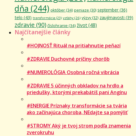
dňa
(244)
september
(36)
október
(34)
peniaze
(30)
telo
(43)
zaujímavosti
(39)
výzvy
(32)
vzťahy
(26)
transformácia
(23)
zdravie
(90)
život
(48)
číslohranie
(34)
Najčítanejšie články
#HOJNOSŤ Rituál na pritiahnutie peňazí
#ZDRAVIE Duchovné príčiny chorôb
#NUMEROLÓGIA Osobná ročná vibrácia
#ZDRAVIE 5 účinných obkladov na hrdlo a
priedušky, ktorými prekabátiš pani Angínu
#ENERGIE Príznaky transformácie sa tvária
ako začínajúca choroba, NEdajte sa pomýliť
#STROMY Aký je tvoj strom podľa znamenia
zverokruhu