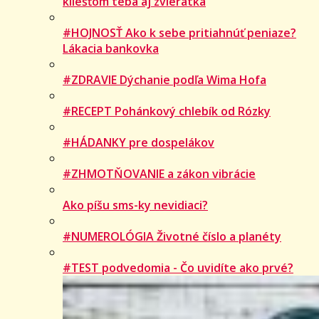
kliešťom teba aj zvieratká
#HOJNOSŤ Ako k sebe pritiahnúť peniaze?
Lákacia bankovka
#ZDRAVIE Dýchanie podľa Wima Hofa
#RECEPT Pohánkový chlebík od Rózky
#HÁDANKY pre dospelákov
#ZHMOTŇOVANIE a zákon vibrácie
Ako píšu sms-ky nevidiaci?
#NUMEROLÓGIA Životné číslo a planéty
#TEST podvedomia - Čo uvidíte ako prvé?