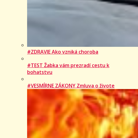
#ZDRAVIE Ako vzniká choroba
#TEST Žabka vám prezradí cestu k
bohatstvu
#VESMÍRNE ZÁKONY Zmluva o živote