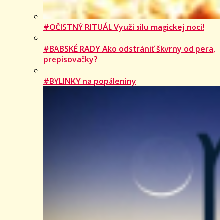
#OČISTNÝ RITUÁL Využi silu magickej noci!
#BABSKÉ RADY Ako odstrániť škvrny od pera,
prepisovačky?
#BYLINKY na popáleniny