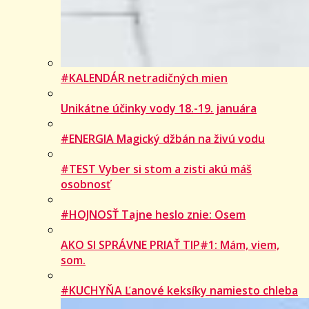
#KALENDÁR netradičných mien
Unikátne účinky vody 18.-19. januára
#ENERGIA Magický džbán na živú vodu
#TEST Vyber si stom a zisti akú máš
osobnosť
#HOJNOSŤ Tajne heslo znie: Osem
AKO SI SPRÁVNE PRIAŤ TIP#1: Mám, viem,
som.
#KUCHYŇA Ľanové keksíky namiesto chleba