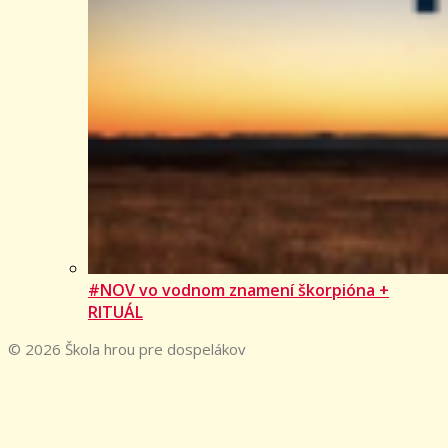
#NOV vo vodnom znamení škorpióna +
RITUÁL
© 2026 Škola hrou pre dospelákov