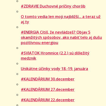
#ZDRAVIE Duchovné príčiny chorôb
O tomto vedia len moji najbližší... a teraz už
aj ty
#ENERGIA Cítiš, že nevládzeš? Objav 5
okamžitých spôsobov, ako nabiť telo aj dušu
pozitívnou energiou
#SVIATOK Hromnice (2.2.) sú dôležitý
medzník
Unikátne účinky vody 18.-19. januára
#KALENDÁRIUM 30.december
#KALENDÁRIUM 27.december
#KALENDÁRIUM 22.december