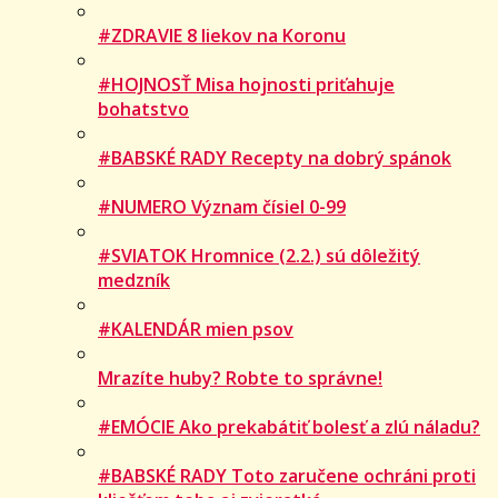
#ZDRAVIE 8 liekov na Koronu
#HOJNOSŤ Misa hojnosti priťahuje
bohatstvo
#BABSKÉ RADY Recepty na dobrý spánok
#NUMERO Význam čísiel 0-99
#SVIATOK Hromnice (2.2.) sú dôležitý
medzník
#KALENDÁR mien psov
Mrazíte huby? Robte to správne!
#EMÓCIE Ako prekabátiť bolesť a zlú náladu?
#BABSKÉ RADY Toto zaručene ochráni proti