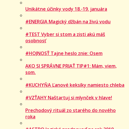
Unikátne účinky vody 18.-19. januára
#ENERGIA Magický džbán na živú vodu
#TEST Vyber si stom a zisti akú máš
osobnosť
#HOJNOSŤ Tajne heslo znie: Osem
AKO SI SPRÁVNE PRIAŤ TIP#1: Mám, viem,
som.
#KUCHYŇA Ľanové keksíky namiesto chleba
#VZŤAHY Naštartuj si mlynček v hlave!
Prechodový rituál zo starého do nového
roka