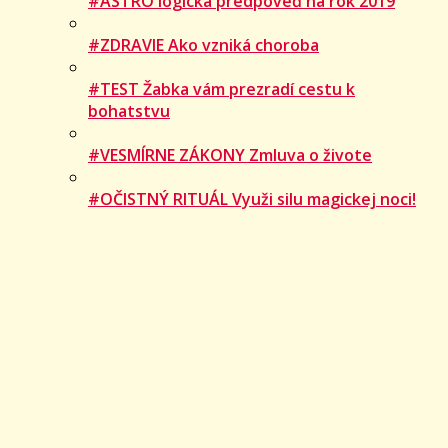
#ASTRO logická predpoveď na rok 2019
#ZDRAVIE Ako vzniká choroba
#TEST Žabka vám prezradí cestu k
bohatstvu
#VESMÍRNE ZÁKONY Zmluva o živote
#OČISTNÝ RITUÁL Využi silu magickej noci!