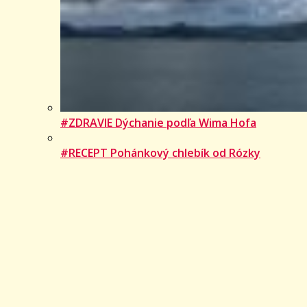
#ZDRAVIE Dýchanie podľa Wima Hofa
#RECEPT Pohánkový chlebík od Rózky