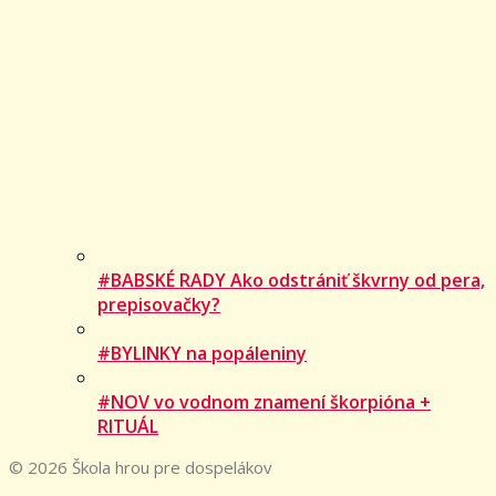
#BABSKÉ RADY Ako odstrániť škvrny od pera,
prepisovačky?
#BYLINKY na popáleniny
#NOV vo vodnom znamení škorpióna +
RITUÁL
© 2026 Škola hrou pre dospelákov