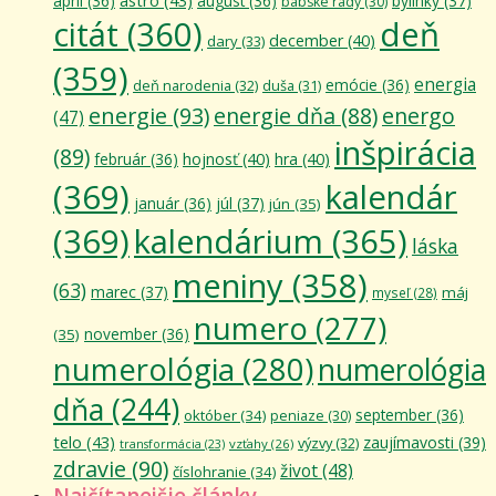
apríl
(36)
august
(36)
bylinky
(37)
babské rady
(30)
citát
(360)
deň
december
(40)
dary
(33)
(359)
energia
emócie
(36)
deň narodenia
(32)
duša
(31)
energie
(93)
energie dňa
(88)
energo
(47)
inšpirácia
(89)
február
(36)
hojnosť
(40)
hra
(40)
(369)
kalendár
január
(36)
júl
(37)
jún
(35)
(369)
kalendárium
(365)
láska
meniny
(358)
(63)
marec
(37)
máj
myseľ
(28)
numero
(277)
november
(36)
(35)
numerológia
(280)
numerológia
dňa
(244)
september
(36)
október
(34)
peniaze
(30)
telo
(43)
zaujímavosti
(39)
výzvy
(32)
vzťahy
(26)
transformácia
(23)
zdravie
(90)
život
(48)
číslohranie
(34)
Najčítanejšie články