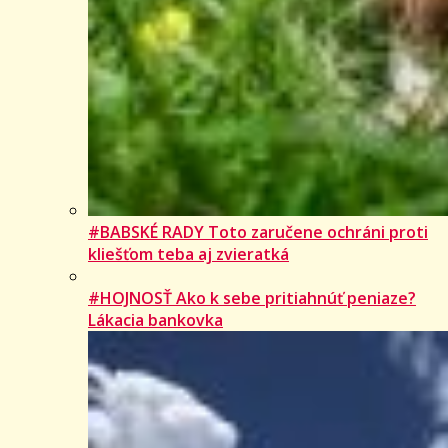
#BABSKÉ RADY Toto zaručene ochráni proti
kliešťom teba aj zvieratká
#HOJNOSŤ Ako k sebe pritiahnúť peniaze?
Lákacia bankovka