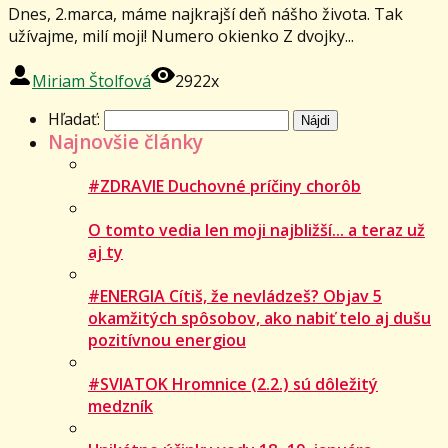
Dnes, 2.marca, máme najkrajší deň nášho života. Tak
užívajme, milí moji! Numero okienko Z dvojky...
Miriam Štolfová
2922x
Hľadať:
Najnovšie články
#ZDRAVIE Duchovné príčiny chorôb
O tomto vedia len moji najbližší... a teraz už
aj ty
#ENERGIA Cítiš, že nevládzeš? Objav 5
okamžitých spôsobov, ako nabiť telo aj dušu
pozitívnou energiou
#SVIATOK Hromnice (2.2.) sú dôležitý
medzník