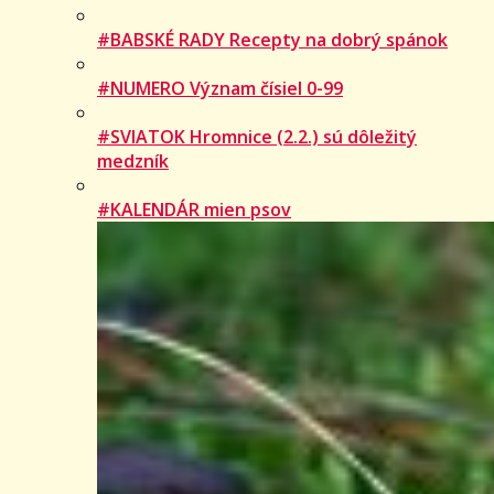
#BABSKÉ RADY Recepty na dobrý spánok
#NUMERO Význam čísiel 0-99
#SVIATOK Hromnice (2.2.) sú dôležitý
medzník
#KALENDÁR mien psov