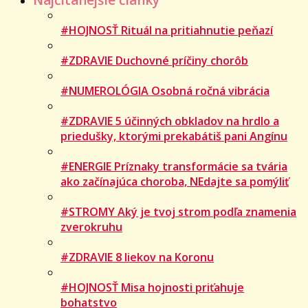
#HOJNOSŤ Rituál na pritiahnutie peňazí
#ZDRAVIE Duchovné príčiny chorôb
#NUMEROLÓGIA Osobná ročná vibrácia
#ZDRAVIE 5 účinných obkladov na hrdlo a
priedušky, ktorými prekabátiš pani Angínu
#ENERGIE Príznaky transformácie sa tvária
ako začínajúca choroba, NEdajte sa pomýliť
#STROMY Aký je tvoj strom podľa znamenia
zverokruhu
#ZDRAVIE 8 liekov na Koronu
#HOJNOSŤ Misa hojnosti priťahuje
bohatstvo