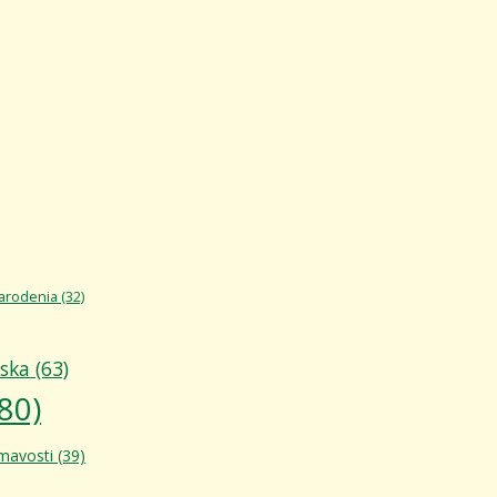
arodenia
(32)
áska
(63)
80)
ímavosti
(39)