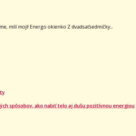
me, milí moji! Energo okienko Z dvadsaťsedmičky...
 ty
ých spôsobov, ako nabiť telo aj dušu pozitívnou energiou