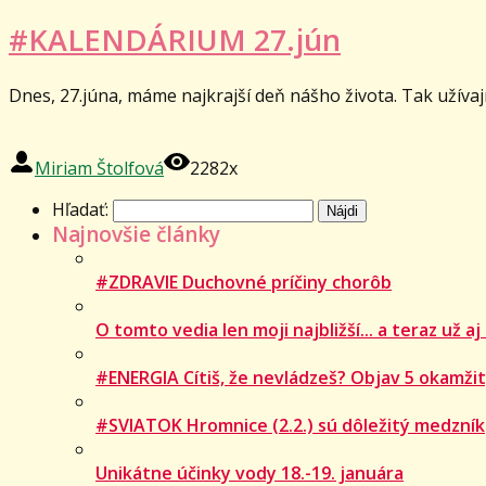
#KALENDÁRIUM 27.jún
Dnes, 27.júna, máme najkrajší deň nášho života. Tak užívaj
Miriam Štolfová
2282x
Hľadať:
Najnovšie články
#ZDRAVIE Duchovné príčiny chorôb
O tomto vedia len moji najbližší... a teraz už aj
#ENERGIA Cítiš, že nevládzeš? Objav 5 okamžit
#SVIATOK Hromnice (2.2.) sú dôležitý medzník
Unikátne účinky vody 18.-19. januára