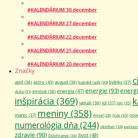
#KALENDÁRIUM 30.december
#KALENDÁRIUM 27.december
#KALENDÁRIUM 22.december
#KALENDÁRIUM 21.december
#KALENDÁRIUM 20.december
Značky
c
astro
(43)
apríl
(36)
august
(36)
bylinky
(37)
babské rady
(30)
energie
(93)
energ
energia
(47)
emócie
(36)
duša
(31)
inšpirácia
(369)
k
január
(36)
júl
(37)
jún
(35)
meniny
(358)
marec
(37)
nov
máj
(35)
myseľ
(28)
numerológia dňa
(244)
október
(34)
peniaz
zdravie
(90)
život
(48)
číslohranie
(34)