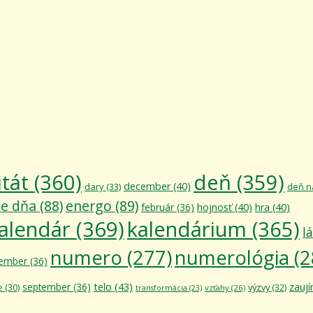
itát
(360)
deň
(359)
december
(40)
dary
(33)
deň n
ie dňa
(88)
energo
(89)
február
(36)
hojnosť
(40)
hra
(40)
alendár
(369)
kalendárium
(365)
l
numero
(277)
numerológia
(2
ember
(36)
telo
(43)
september
(36)
zauj
výzvy
(32)
e
(30)
vzťahy
(26)
transformácia
(23)