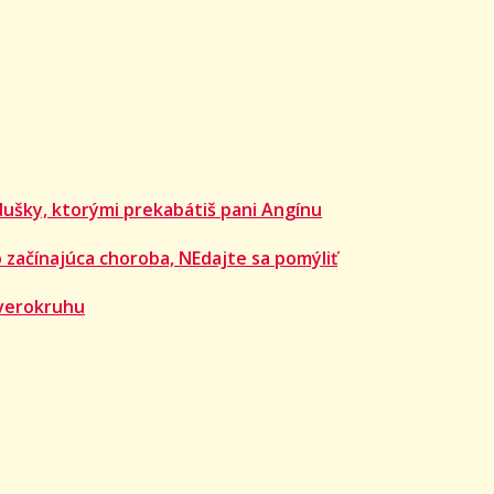
dušky, ktorými prekabátiš pani Angínu
 začínajúca choroba, NEdajte sa pomýliť
verokruhu