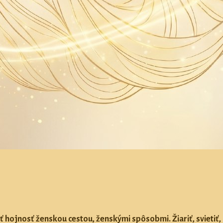
ť hojnosť ženskou cestou, ženskými spôsobmi. Žiariť, svietiť, 