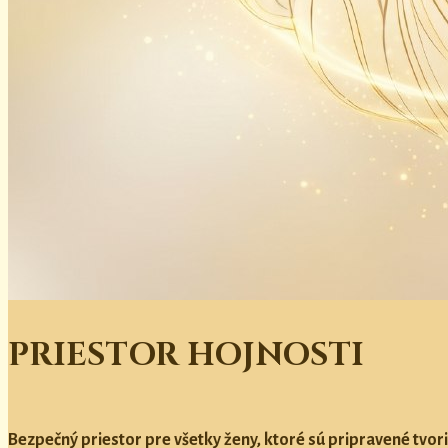
PRIESTOR HOJNOSTI
Bezpečný priestor pre všetky ženy, ktoré sú pripravené tvori