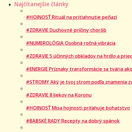
Najčítanejšie články
#HOJNOSŤ Rituál na pritiahnutie peňazí
#ZDRAVIE Duchovné príčiny chorôb
#NUMEROLÓGIA Osobná ročná vibrácia
#ZDRAVIE 5 účinných obkladov na hrdlo a prie
#ENERGIE Príznaky transformácie sa tvária ako
#STROMY Aký je tvoj strom podľa znamenia z
#ZDRAVIE 8 liekov na Koronu
#HOJNOSŤ Misa hojnosti priťahuje bohatstvo
#BABSKÉ RADY Recepty na dobrý spánok