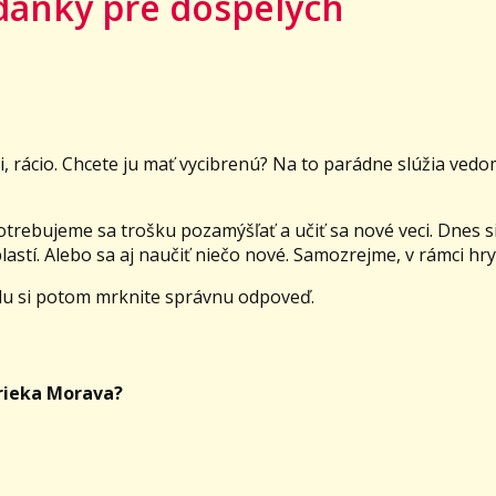
nky pre dospelých
i, rácio. Chcete ju mať vycibrenú? Na to parádne slúžia ved
Potrebujeme sa trošku pozamýšľať a učiť sa nové veci. Dnes 
astí. Alebo sa aj naučiť niečo nové. Samozrejme, v rámci hry
olu si potom mrknite správnu odpoveď.
 rieka Morava?