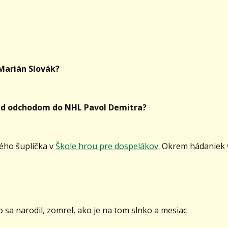
Marián Slovák?
pred odchodom do NHL Pavol Demitra?
vého šuplíčka v
Škole hrou pre dospelákov
. Okrem hádaniek 
 sa narodil, zomrel, ako je na tom slnko a mesiac