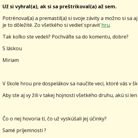
Už si vyhral(a), ak si sa preštrikoval(a) až sem.
Potrénoval(a) a premastil(a) si svoje závity a možno si sa a
je to dôležité. Zo všetkého si vedieť spraviť
hru
.
Tak koľko ste vedeli? Pochváľte sa do komentu, dobre?
S láskou
Miriam
V škole hrou pre dospelákov sa naučíte veci, ktoré vás v šk
Aby ste aj vy žili v takej hojnosti všetkého druhu, akú si le
Čo o nej hovoria tí, čo už vyskúšali jej účinky?
Samé príjemnosti ?