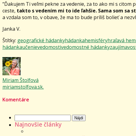
“Ďakujem Ti veľmi pekne za vedenie, za to ako mi s citom 
ceste,
takto s vedením mi to ide ľahšie. Sama som sa s
a vzdala som to, v obave, že ma to bude príliš bolieť a nezv
Janka V.
Štítky:
geografické hádanky
hádanka
hemisféry
hra
ľavá hem
hádanka
učenie
vedomosti
vedomostné hádanky
zaujímavos
Miriam Štolfová
miriamstolfova.sk.
Komentáre
Hľadať:
Najnovšie články