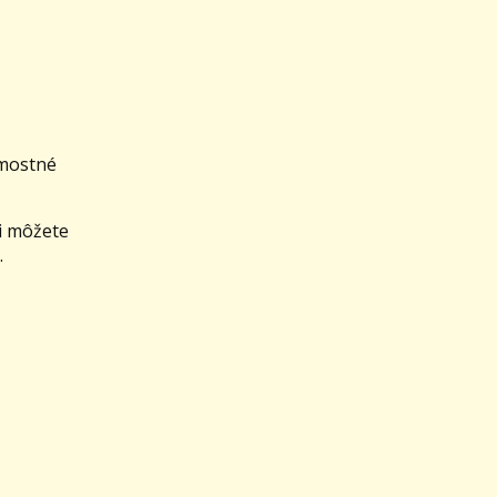
omostné
si môžete
.