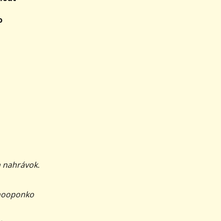
o
h nahrávok.
 hooponko