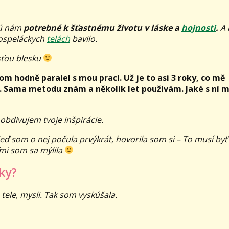
 sú nám
potrebné k šťastnému životu v láske a
hojnosti
.
A 
dospeláckych
telách
bavilo.
osťou blesku
om hodně paralel s mou prací. Už je to asi 3 roky, co mě
. Sama metodu znám a několik let používám. Jaké s ní 
 obdivujem tvoje inšpirácie.
ď som o nej počula prvýkrát, hovorila som si – To musí byť
mi som sa mýlila
ky?
tele, mysli. Tak som vyskúšala.