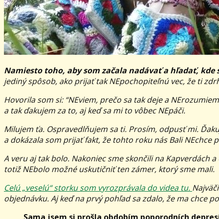
Namiesto toho, aby som začala nadávať a hľadať, kde 
jediný spôsob, ako prijať tak NEpochopiteľnú vec, že ti zdr
Hovorila som si: “NEviem, prečo sa tak deje a NErozumiem
a tak ďakujem za to, aj keď sa mi to vôbec NEpáči.
Milujem ťa. Ospravedlňujem sa ti. Prosím, odpusť mi. Ďakujem
a dokázala som prijať fakt, že tohto roku nás Bali NEchce p
A veru aj tak bolo. Nakoniec sme skončili na Kapverdách a
totiž NEbolo možné uskutičniť ten zámer, ktorý sme mali.
Celú „veselú“ storku som vyrozprávala do videa tu
.
Najväč
objednávku. Aj keď na prvý pohľad sa zdalo, že ma chce p
Sama jsem si prošla obdobím poporodních depresí a