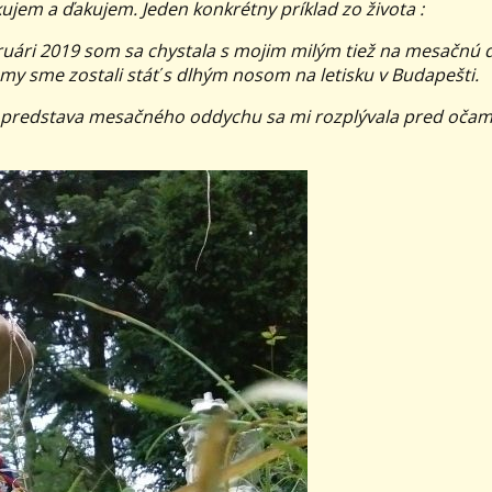
ujem a ďakujem. Jeden konkrétny príklad zo života :
februári 2019 som sa chystala s mojim milým tiež na mesačnú
 my sme zostali stáť s dlhým nosom na letisku v Budapešti.
y a predstava mesačného oddychu sa mi rozplývala pred očam