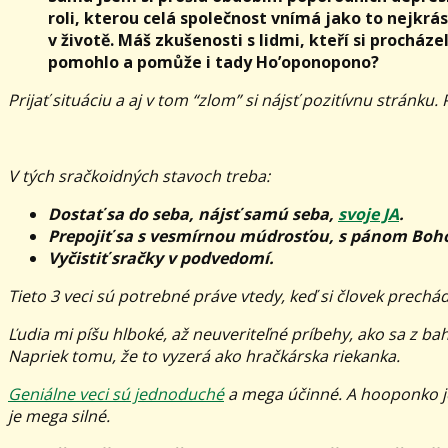
roli, kterou celá společnost vnímá jako to nejkrás
v životě. Máš zkušenosti s lidmi, kteří si prochá
pomohlo a pomůže i tady Ho’oponopono?
Prijať situáciu a aj v tom “zlom” si nájsť pozitívnu stránku. 
V tých sračkoidných stavoch treba:
Dostať sa do seba, nájsť samú seba,
svoje JA
.
Prepojiť sa s vesmírnou múdrosťou, s pánom Bo
Vyčistiť sračky v podvedomí.
Tieto 3 veci sú potrebné práve vtedy, keď si človek prech
Ľudia mi píšu hlboké, až neuveriteľné príbehy, ako sa z 
Napriek tomu, že to vyzerá ako hračkárska riekanka.
Geniálne veci sú jednoduché
a mega účinné. A hooponko je
je mega silné.