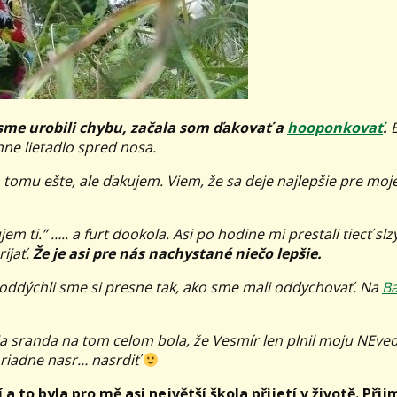
sme urobili chybu, začala som ďakovať a
hooponkovať
.
hne lietadlo spred nosa.
 tomu ešte, ale ďakujem. Viem, že sa deje najlepšie pre moj
 ti.” ….. a furt dookola. Asi po hodine mi prestali tiecť slz
rijať.
Že je asi pre nás nachystané niečo lepšie.
 oddýchli sme si presne tak, ako sme mali oddychovať. Na
Ba
ia sranda na tom celom bola, že Vesmír len plnil moju NEv
oriadne nasr… nasrdiť
 to byla pro mě asi největší škola přijetí v životě. Při