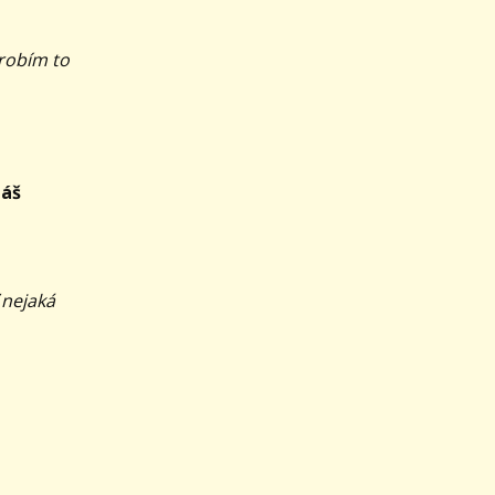
robím to
máš
 nejaká