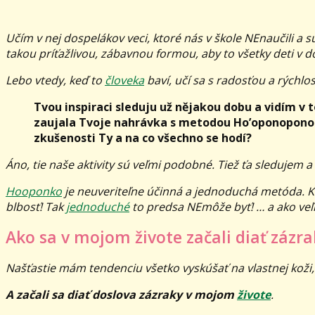
Učím v nej dospelákov veci, ktoré nás v škole NEnaučili a
takou príťažlivou, zábavnou formou, aby to všetky deti v 
Lebo vtedy, keď to
človeka
baví, učí sa s radosťou a rýchl
Tvou inspiraci sleduju už nějakou dobu a vidím v t
zaujala Tvoje nahrávka s metodou Ho’oponopono
zkušenosti Ty a na co všechno se hodí?
Áno, tie naše aktivity sú veľmi podobné. Tiež ťa sledujem a
Hooponko
je neuveriteľne účinná a jednoduchá metóda. Ke
blbosť! Tak
jednoduché
to predsa NEmôže byť! … a ako veľ
Ako sa v mojom živote začali diať zázra
Našťastie mám tendenciu všetko vyskúšať na vlastnej koži, 
A začali sa diať doslova zázraky v mojom
živote
.