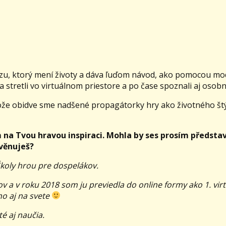
zu, ktorý mení životy a dáva ľuďom návod, ako pomocou m
stretli vo virtuálnom priestore a po čase spoznali aj osobn
tože obidve sme nadšené propagátorky hry ako životného štý
 na Tvou hravou inspiraci. Mohla by ses prosím představ
 věnuješ?
koly hrou pre dospelákov.
 a v roku 2018 som ju previedla do online formy ako 1. vir
o aj na svete
té aj naučia.