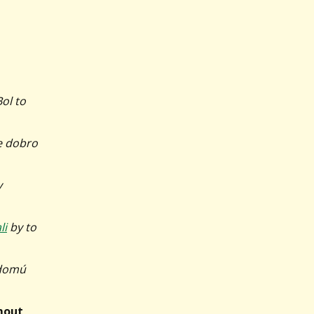
Bol to
e dobro
y
li
by to
edomú
jmout