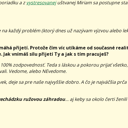
 poriadku a z
vystresovanej
uštvanej Miriam sa postupne sta
ne na každý problém (ktorý dnes už nazývam výzvou alebo lek
áhá přijetí. Protože čím víc utíkáme od současné reali
 Jak vnímáš sílu přijetí Ty a jak s tím pracuješ?
100% zodpovednosť. Teda s láskou a pokorou prijať všetko
novali. Vedome, alebo NEvedome.
k, deje sa pre naše najvyššie dobro. A čo je najväčšia prča 
 prechádzku ružovou záhradou
… aj keby sa okolo čerti ženili