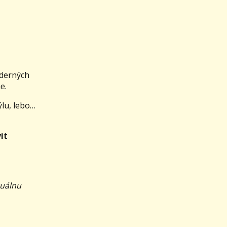
oderných
e.
lu, lebo…
it
tuálnu