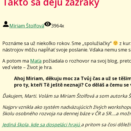
Takto sa dejú zázraky
Miriam Štolfová
3964x
Poznáme sa už niekoľko rokov. Sme „spolužiačky“
z kur
nástrojov môžu napĺňať svoje poslanie. Vďaka nemu sme sa 
A potom ma
Maťa
požiadala o rozhovor na svoj blog, pre
veď viete – Život je hra.
Ahoj Miriam, děkuju moc za Tvůj čas a už se těším
pro ty, kteří Tě ještě neznají? Co děláš a čemu se
Ďakujem, Marti. Volám sa Miriam Štolfová a som autorka Š
Najprv vznikla ako systém nadväzujúcich živých workshopov
školu osobného rozvoja na dennej báze v ČR a SR….a možn
Jediná škola, kde sa dospeláci hrajú
a pritom sa čosi dôleži