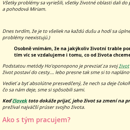
Všetky problémy sa vyriešili, všetky životné oblasti dali do
a pohodová Miriam.
Dnes tvrdím, že je to všeliek na každú dušu a hodí sa úpl
problémy neexistujú.)
Osobně vnímám, že na jakýkoliv životní trable pom
tím víc se vzdalujeme i tomu, co od života chceme.
Podstatou metódy Ho’oponopono je prevziať za svoj
život
život postaví do cesty…. lebo presne tak sme si to naplá
Vedieť a byť absolútne presvedčený, že nech sa deje čokoľve
čo sa nám deje, sme si spôsobili sami.
Keď
človek
toto dokáže prijať, jeho život sa zmení na
prežíval najväčší prúser svojho života.
Ako s tým pracujem?