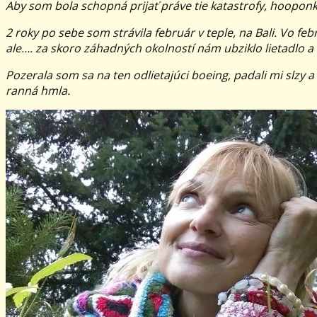
Aby som bola schopná prijať práve tie katastrofy, hooponk
2 roky po sebe som strávila február v teple, na Bali. Vo 
ale…. za skoro záhadných okolností nám ubziklo lietadlo a
Pozerala som sa na ten odlietajúci boeing, padali mi slz
ranná hmla.