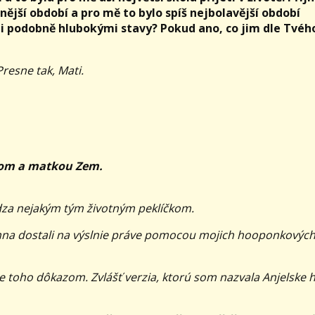
nější období a pro mě to bylo spíš nejbolavější období
zeli podobně hlubokými stavy? Pokud ano, co jim dle Tvéh
Presne tak, Mati.
hom a matkou Zem.
ádza nejakým tým životným peklíčkom.
bahna dostali na výslnie práve pomocou mojich hooponkovýc
 toho dôkazom. Zvlášť verzia, ktorú som nazvala Anjelske