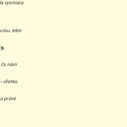
la vysmiata
ciou, lebo
ty,
, čo nám
– všetko,
 a práve