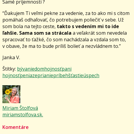
Samé príjemnosti ?
“Ďakujem Ti veľmi pekne za vedenie, za to ako mi s citom
pomáhaš odhaľovať, čo potrebujem poliečiť v sebe. Už
som bola na tejto ceste,
takto s vedením mi to ide
ľahšie. Sama som sa strácala
a veľakrát som nevedela
spracovať to ťažké, čo som nachádzala a vzdala som to,
v obave, že ma to bude príliš bolieť a nezvládnem to.”
Janka V.
Štítky:
bývanie
dom
hojnosť
pani
hojnosť
peniaze
prianie
príbeh
šťastie
úspech
Miriam Štolfová
miriamstolfova.sk.
Komentáre