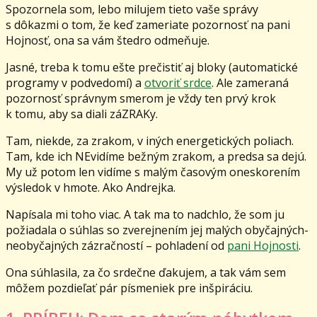
Spozornela som, lebo milujem tieto vaše správy
s dôkazmi o tom, že keď zameriate pozornosť na pani
Hojnosť, ona sa vám štedro odmeňuje.
Jasné, treba k tomu ešte prečistiť aj bloky (automatické
programy v podvedomí) a
otvoriť srdce
. Ale zameraná
pozornosť správnym smerom je vždy ten prvý krok
k tomu, aby sa diali záZRAKy.
Tam, niekde, za zrakom, v iných energetických poliach.
Tam, kde ich NEvidíme bežným zrakom, a predsa sa dejú.
My už potom len vidíme s malým časovým oneskorením
výsledok v hmote. Ako Andrejka.
Napísala mi toho viac. A tak ma to nadchlo, že som ju
požiadala o súhlas so zverejnením jej malých obyčajných-
neobyčajných zázračností – pohladení od
pani Hojnosti
.
Ona súhlasila, za čo srdečne ďakujem, a tak vám sem
môžem pozdieľať pár písmeniek pre inšpiráciu.