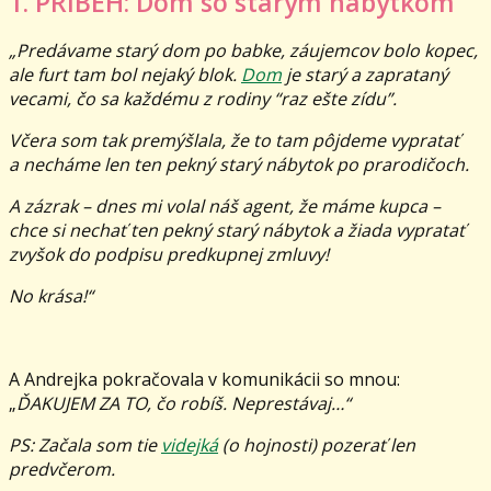
1. PRÍBEH: Dom so starým nábytkom
„Predávame starý dom po babke, záujemcov bolo kopec,
ale furt tam bol nejaký blok.
Dom
je starý a zaprataný
vecami, čo sa každému z rodiny “raz ešte zídu”.
Včera som tak premýšlala, že to tam pôjdeme vypratať
a necháme len ten pekný starý nábytok po prarodičoch.
A zázrak – dnes mi volal náš agent, že máme kupca –
chce si nechať ten pekný starý nábytok a žiada vypratať
zvyšok do podpisu predkupnej zmluvy!
No krása!“
A Andrejka pokračovala v komunikácii so mnou:
„
ĎAKUJEM ZA TO, čo robíš. Neprestávaj…“
PS: Začala som tie
videjká
(o hojnosti) pozerať len
predvčerom.