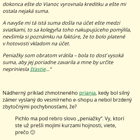
dokonca ešte do Vianoc vyrovnala kreditku a ešte mi
ostala nejaká suma.
A navyše mi tá istá suma došla na účet ešte medzi
sviatkami, to sa kolegyňa toho nakupujúceho pomýlila,
nevšimla si poznámku na faktúre, že to bolo platené
v hotovosti vkladom na účet.
Peniažky som obratom vrátila – bola to dosť vysoká
suma, aby jej poriadne zavarila a mne by určite
nepriniesla
šťastie
…“
Nádherný príklad zhmotneného
priania
, kedy bol silný
zámer vyslaný do vesmírneho e-shopu a nebol brzdený
zbytočnými pochybnosťami, že?
Pichlo ma pod rebro slovo „peniažky“. Vy, ktorí
ste už prešli mojimi kurzami hojnosti, viete,
prečo 🙂