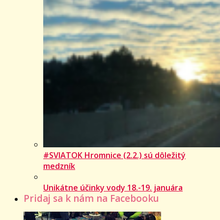
#SVIATOK Hromnice (2.2.) sú dôležitý
medzník
Unikátne účinky vody 18.-19. januára
Pridaj sa k nám na Facebooku