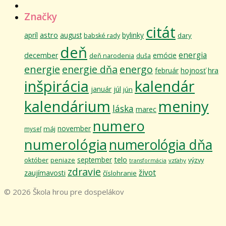
Značky
citát
astro
apríl
august
bylinky
dary
babské rady
deň
energia
december
emócie
deň narodenia
duša
energie
energie dňa
energo
február
hojnosť
hra
inšpirácia
kalendár
január
júl
jún
kalendárium
meniny
láska
marec
numero
november
máj
myseľ
numerológia
numerológia dňa
telo
september
október
výzvy
peniaze
vzťahy
transformácia
zdravie
život
zaujímavosti
číslohranie
© 2026 Škola hrou pre dospelákov