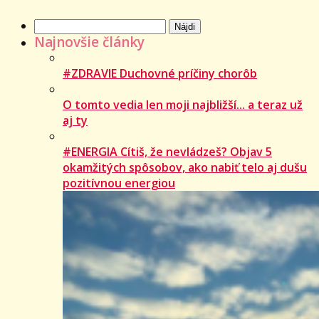
Hľadať:
Najnovšie články
#ZDRAVIE Duchovné príčiny chorôb
O tomto vedia len moji najbližší... a teraz už
aj ty
#ENERGIA Cítiš, že nevládzeš? Objav 5
okamžitých spôsobov, ako nabiť telo aj dušu
pozitívnou energiou