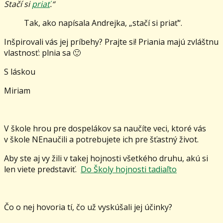
Stačí si
priať
.“
Tak, ako napísala Andrejka, „stačí si priať“.
Inšpirovali vás jej príbehy? Prajte si! Priania majú zvláštnu
vlastnosť: plnia sa 🙂
S láskou
Miriam
V škole hrou pre dospelákov sa naučíte veci, ktoré vás
v škole NEnaučili a potrebujete ich pre šťastný život.
Aby ste aj vy žili v takej hojnosti všetkého druhu, akú si
len viete predstaviť.
Do Školy hojnosti tadiaľto
Čo o nej hovoria tí, čo už vyskúšali jej účinky?