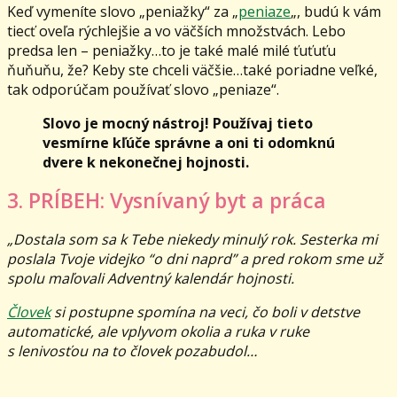
Keď vymeníte slovo „peniažky“ za „
peniaze
„, budú k vám
tiecť oveľa rýchlejšie a vo väčších množstvách. Lebo
predsa len – peniažky…to je také malé milé ťuťuťu
ňuňuňu, že? Keby ste chceli väčšie…také poriadne veľké,
tak odporúčam používať slovo „peniaze“.
Slovo je mocný nástroj! Používaj tieto
vesmírne kľúče správne a oni ti odomknú
dvere k nekonečnej hojnosti.
3. PRÍBEH: Vysnívaný byt a práca
„Dostala som sa k Tebe niekedy minulý rok. Sesterka mi
poslala Tvoje videjko “o dni naprd” a pred rokom sme už
spolu maľovali Adventný kalendár hojnosti.
Človek
si postupne spomína na veci, čo boli v detstve
automatické, ale vplyvom okolia a ruka v ruke
s lenivosťou na to človek pozabudol…