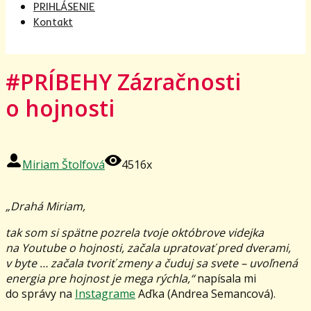
PRIHLÁSENIE
Kontakt
#PRÍBEHY Zázračnosti
o hojnosti
Miriam Štolfová
4516x
„Drahá Miriam,
tak som si spätne pozrela tvoje októbrove videjka
na Youtube o hojnosti, začala upratovať pred dverami,
v byte … začala tvoriť zmeny a čuduj sa svete – uvoľnená
energia pre hojnost je mega rýchla,“
napísala mi
do správy na
Instagrame
Aďka (Andrea Semancová).