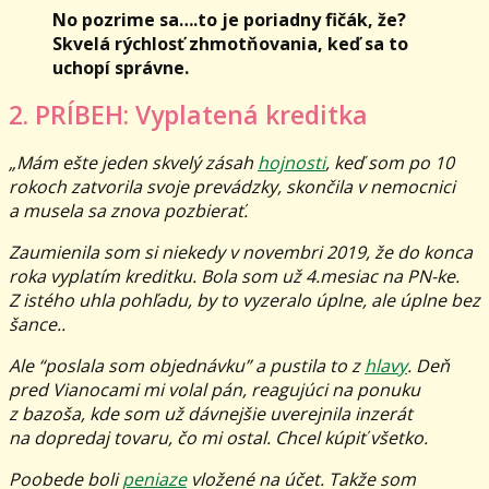
No pozrime sa….to je poriadny fičák, že?
Skvelá rýchlosť zhmotňovania, keď sa to
uchopí správne.
2. PRÍBEH: Vyplatená kreditka
„Mám ešte jeden skvelý zásah
hojnosti
, keď som po 10
rokoch zatvorila svoje prevádzky, skončila v nemocnici
a musela sa znova pozbierať.
Zaumienila som si niekedy v novembri 2019, že do konca
roka vyplatím kreditku. Bola som už 4.mesiac na PN-ke.
Z istého uhla pohľadu, by to vyzeralo úplne, ale úplne bez
šance..
Ale “poslala som objednávku” a pustila to z
hlavy
. Deň
pred Vianocami mi volal pán, reagujúci na ponuku
z bazoša, kde som už dávnejšie uverejnila inzerát
na dopredaj tovaru, čo mi ostal. Chcel kúpiť všetko.
Poobede boli
peniaze
vložené na účet. Takže som