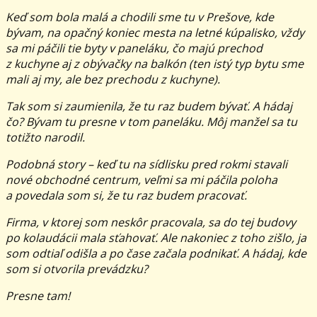
Keď som bola malá a chodili sme tu v Prešove, kde
bývam, na opačný koniec mesta na letné kúpalisko, vždy
sa mi páčili tie byty v paneláku, čo majú prechod
z kuchyne aj z obývačky na balkón (ten istý typ bytu sme
mali aj my, ale bez prechodu z kuchyne).
Tak som si zaumienila, že tu raz budem bývať. A hádaj
čo? Bývam tu presne v tom paneláku. Môj manžel sa tu
totižto narodil.
Podobná story – keď tu na sídlisku pred rokmi stavali
nové obchodné centrum, veľmi sa mi páčila poloha
a povedala som si, že tu raz budem pracovať.
Firma, v ktorej som neskôr pracovala, sa do tej budovy
po kolaudácii mala sťahovať. Ale nakoniec z toho zišlo, ja
som odtiaľ odišla a po čase začala podnikať. A hádaj, kde
som si otvorila prevádzku?
Presne tam!