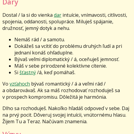
Dary
Dostal / la si do vienka
dar
intuície, vnímavosti, citlivosti,
spojenia, oddanosti, spolupráce. Miluješ spájanie,
družnosť, jemný dotyk a nehu.
Nemáš rád / a samotu.
Dokážeš sa vcítiť do problému druhých ľudí a pri
jednaní konáš ohľaduplne.
Bývaš veľmi diplomatický / á, oceňuješ jemnosť.
Máš v sebe prirodzené kolektívne cítenie.
Si
šťastný
/á, keď pomáhaš.
Vo
vzťahoch
bývaš romantický / á a veľmi rád /
a obdarovávaš. Ak sa máš rozhodovať rozhoduješ sa
v prospech kompromisu. Dôležitá je harmónia.
Dlho sa rozhoduješ. Nakoľko hľadáš odpoveď v sebe. Daj
na prvý pocit. Dôveruj svojej intuícii, vnútornému hlasu.
Žijem Tu a Teraz. Načúvam znamenia.