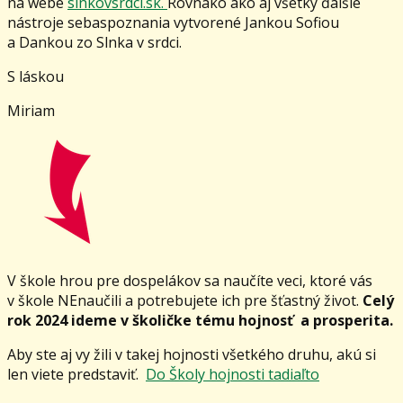
na webe
slnkovsrdci.sk.
Rovnako ako aj všetky ďalšie
nástroje sebaspoznania vytvorené Jankou Sofiou
a Dankou zo Slnka v srdci.
S láskou
Miriam
V škole hrou pre dospelákov sa naučíte veci, ktoré vás
v škole NEnaučili a potrebujete ich pre šťastný život.
Celý
rok 2024 ideme v školičke tému hojnosť a prosperita.
Aby ste aj vy žili v takej hojnosti všetkého druhu, akú si
len viete predstaviť.
Do Školy hojnosti tadiaľto