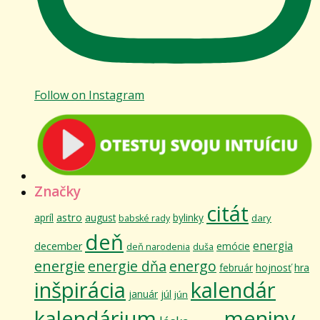
Follow on Instagram
Značky
citát
astro
apríl
august
bylinky
dary
babské rady
deň
energia
december
emócie
deň narodenia
duša
energie
energie dňa
energo
február
hojnosť
hra
inšpirácia
kalendár
január
júl
jún
kalendárium
meniny