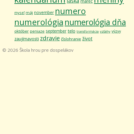
láska
marec
numero
november
máj
myseľ
numerológia
numerológia dňa
telo
september
október
výzvy
peniaze
vzťahy
transformácia
zdravie
život
zaujímavosti
číslohranie
© 2026 Škola hrou pre dospelákov