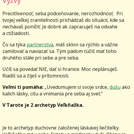
Výzvy
Precitlivenosť, seba podceňovanie, nerozhodnosť. Pri
tvojej veľkej zraniteľnosti prichádzaš do situácií, kde sa
nechávaš ponížiť. Je dobré ak zapracuješ na odvahe
a ctižiadosti.
Čo sa týka
partnerstva
, máš sklon sa rýchlo a vážne
zamilovať a naviazať sa. Tým pádom túžiš mať toho
druhého stále pri sebe a pre seba.
Učíš sa povedať NIE, dať si hranice. Moc neplánuješ.
Riadiš sa a žiješ v prítomnosti.
Veľmi ti pomáha:
„Uvedomujem si svoje srdce,
dušu
ako
kalich lásky, citu a vnímania pre seba aj svet.“
V Tarote je 2 archetyp Veľkňažka.
Je to archetyp duchovne založenej láskavej liečiteľky.