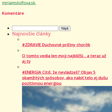
miriamstolfova.sk.
Komentáre
Hľadať:
Najnovšie články
#ZDRAVIE Duchovné príčiny chorôb
O tomto vedia len moji najbližší... a teraz už
aj ty
#ENERGIA Cítiš, že nevládzeš? Objav 5
okamžitých spôsobov, ako nabiť telo aj dušu
pozitívnou energiou