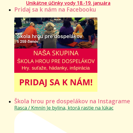
Unikátne účinky vody 18.-19. januára
Pridaj sa k nám na Facebooku
Škola hrou pre dospelákov na Instagrame
Rasca / Kmnín Je bylina, ktorá rastie na lúkac