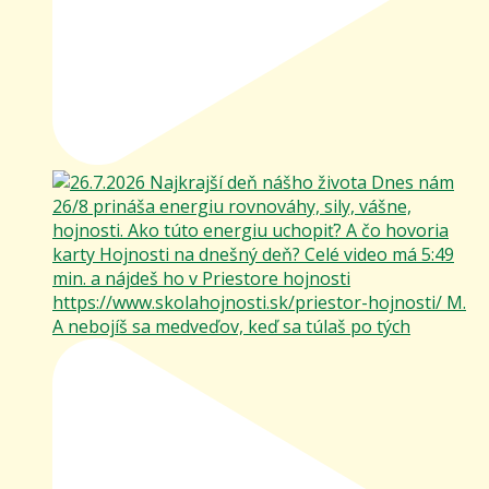
A nebojíš sa medveďov, keď sa túlaš po tých