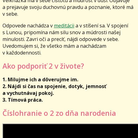
Veľkňažka má v sebe čistotu a múdrosť v duši. Objavuje
a prejavuje svoju duchovnú pravdu a poznanie, ktoré má
v sebe.
Odpovede nachádza v
meditácii
a v stíšení sa. V spojení
s Lunou, pripomína nám silu snov a múdrosti našej
minulosti. Zavri oči a precíť, nájdi odpovede v sebe.
Uvedomujem si, že všetko mám a nachádzam
v každodennosti.
Ako podporiť 2 v živote?
1. Milujme ich a dôverujme im.
2. Nájdi si čas na spojenie, dotyk, jemnosť
a vychutnávaj pokoj.
3. Tímová práca.
Číslohranie o 2 zo dňa narodenia