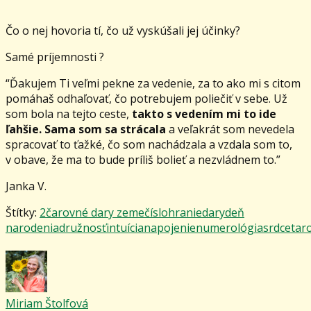
Čo o nej hovoria tí, čo už vyskúšali jej účinky?
Samé príjemnosti ?
“Ďakujem Ti veľmi pekne za vedenie, za to ako mi s citom
pomáhaš odhaľovať, čo potrebujem poliečiť v sebe. Už
som bola na tejto ceste,
takto s vedením mi to ide
ľahšie. Sama som sa strácala
a veľakrát som nevedela
spracovať to ťažké, čo som nachádzala a vzdala som to,
v obave, že ma to bude príliš bolieť a nezvládnem to.”
Janka V.
Štítky:
2
čarovné dary zeme
číslohranie
dary
deň
narodenia
družnosť
intuícia
napojenie
numerológia
srdce
tar
Miriam Štolfová