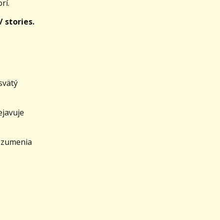
rí.
 stories.
svätý
ejavuje
rozumenia