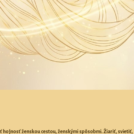
ť hojnosť ženskou cestou, ženskými spôsobmi. Žiariť, svietiť, 