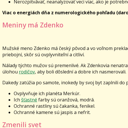
Nerozpitvávať, neanalyzovať veci viac, ako je potreb
Viac o energiách dňa z numerologického pohľadu (daro
Meniny má Zdenko
Mužské meno Zdenko má český pôvod a vo voľnom preklade z
priebojní, skôr sú ovplyvniteľní a citliví.
Nálady týchto mužov sú premenlivé. Ak Zdenkovia nenatrafia 
úlohou
rodičov
, aby boli dôslední a dobre ich nasmerovali.
Dakedy zatúžia po samote, inokedy by svoj byt zaplnili d
Ovplyvňuje ich planéta Merkúr.
Ich
šťastné
farby sú oranžová, modrá.
Ochranné rastliny sú čakanka, fenikel.
Ochranné kamene sú jaspis a nefrit.
Zmenili svet