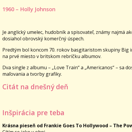
1960 – Holly Johnson
Je anglický umelec, hudobník a spisovateľ, známy najmä ak
dosiahol obrovský komerčný úspech.
Predtým bol koncom 70. rokov basgitaristom skupiny Big i
na prvé miesto v britskom rebríčku albumov.
Dva single z albumu – „Love Train“ a „Americanos“ – sa dosta
maľovania a tvorby grafiky.
Citát na dnešný deň
Inšpirácia pre teba
Krásna pieseň od Frankie Goes To Hollywood – The Pow
Cítím se jako v ohni