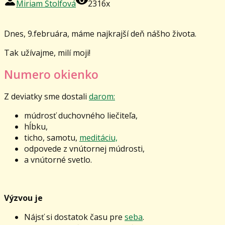
Miriam Štolfová
2316x
Dnes, 9.februára, máme najkrajší deň nášho života.
Tak užívajme, milí moji!
Numero okienko
Z deviatky sme dostali
darom:
múdrosť duchovného liečiteľa,
hĺbku,
ticho, samotu,
meditáciu,
odpovede z vnútornej múdrosti,
a vnútorné svetlo.
Výzvou je
Nájsť si dostatok času pre
seba
.