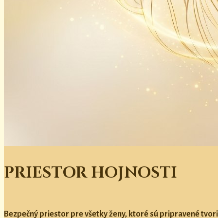
PRIESTOR HOJNOSTI
Bezpečný priestor pre všetky ženy, ktoré sú pripravené tvori