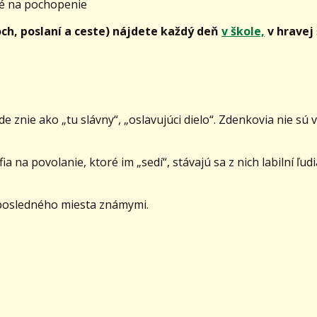
né na pochopenie
ch, poslaní a ceste) nájdete každý deň
v škole,
v hravej 
nie ako „tu slávny“, „oslavujúci dielo“. Zdenkovia nie sú 
na povolanie, ktoré im „sedí“, stávajú sa z nich labilní ľudia
o posledného miesta známymi.