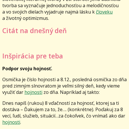
tvorba sa vyznačuje jednoduchosťou a melodičnosťou
a vo svojich dielach vyjadruje najmä lásku k
človeku
a životný optimizmus.
Citát na dnešný deň
Inšpirácia pre teba
Podpor svoju hojnosť.
Osmička je číslo hojnosti a 8.12., posledná osmička zo dňa
pred zimným slnovratom je veľmi silný deň, kedy vieme
využiť dar
hojnosti
zo dňa. Napríklad aj takto:
Dnes napíš (rukou) 8 vďačností za hojnosť, ktorej sa ti
dostáva – Ďakujem za to, že…. (konkrétne). Poďakuj za 8
vecí, ľudí, služieb, situácií…za čokoľvek, čo vnímaš ako dar
hojnosti
.