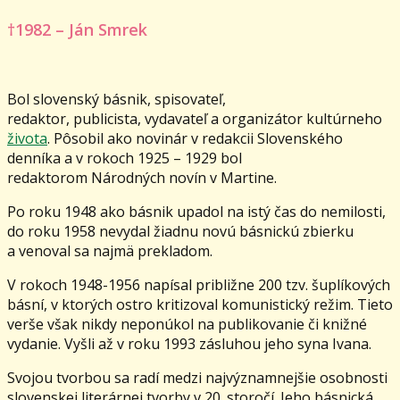
†1982 – Ján Smrek
Bol slovenský básnik, spisovateľ,
redaktor, publicista, vydavateľ a organizátor kultúrneho
života
. Pôsobil ako novinár v redakcii Slovenského
denníka a v rokoch 1925 – 1929 bol
redaktorom Národných novín v Martine.
Po roku 1948 ako básnik upadol na istý čas do nemilosti,
do roku 1958 nevydal žiadnu novú básnickú zbierku
a venoval sa najmä prekladom.
V rokoch 1948-1956 napísal približne 200 tzv. šuplíkových
básní, v ktorých ostro kritizoval komunistický režim. Tieto
verše však nikdy neponúkol na publikovanie či knižné
vydanie. Vyšli až v roku 1993 zásluhou jeho syna Ivana.
Svojou tvorbou sa radí medzi najvýznamnejšie osobnosti
slovenskej literárnej tvorby v 20. storočí. Jeho básnická