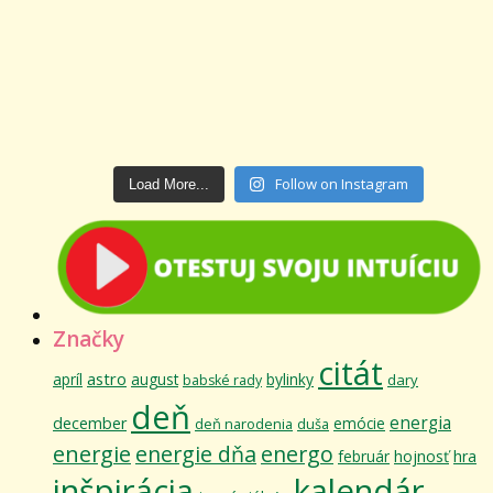
Follow on Instagram
Load More...
Značky
citát
astro
apríl
august
bylinky
dary
babské rady
deň
energia
december
emócie
deň narodenia
duša
energie
energie dňa
energo
február
hojnosť
hra
inšpirácia
kalendár