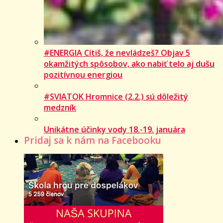
#ENERGIA Cítiš, že nevládzeš? Objav 5
okamžitých spôsobov, ako nabiť telo aj dušu
pozitívnou energiou
#SVIATOK Hromnice (2.2.) sú dôležitý
medzník
Unikátne účinky vody 18.-19. januára
Pridaj sa k nám na Facebooku