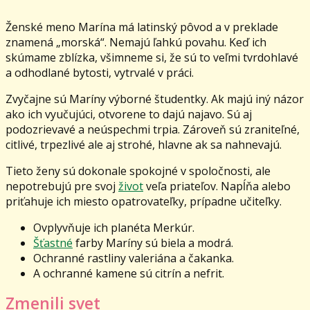
Ženské meno Marína má latinský pôvod a v preklade
znamená „morská“. Nemajú ľahkú povahu. Keď ich
skúmame zblízka, všimneme si, že sú to veľmi tvrdohlavé
a odhodlané bytosti, vytrvalé v práci.
Zvyčajne sú Maríny výborné študentky. Ak majú iný názor
ako ich vyučujúci, otvorene to dajú najavo. Sú aj
podozrievavé a neúspechmi trpia. Zároveň sú zraniteľné,
citlivé, trpezlivé ale aj strohé, hlavne ak sa nahnevajú.
Tieto ženy sú dokonale spokojné v spoločnosti, ale
nepotrebujú pre svoj
život
veľa priateľov. Napĺňa alebo
priťahuje ich miesto opatrovateľky, prípadne učiteľky.
Ovplyvňuje ich planéta Merkúr.
Šťastné
farby Maríny sú biela a modrá.
Ochranné rastliny valeriána a čakanka.
A ochranné kamene sú citrín a nefrit.
Zmenili svet