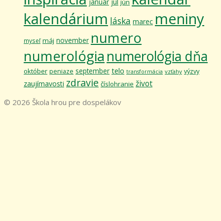
január
júl
jún
kalendárium
meniny
láska
marec
numero
november
máj
myseľ
numerológia
numerológia dňa
telo
september
október
výzvy
peniaze
vzťahy
transformácia
zdravie
život
zaujímavosti
číslohranie
© 2026 Škola hrou pre dospelákov