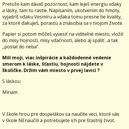
Pretože kam dávaš pozornosť, kam leješ energiu vďaky
a lásky, tam to rastie. Napísaním, ukotvením do hmoty,
vyjadríš vďaku Vesmíru a vďaka tomu presne tie kvality,
za ktoré ďakuješ, porastú a znásobia sa v tvojom živote.
Papier si potom môžeš vyvesiť na viditeľné miesto, vložiť
do misy hojnosti, misy vďačnosti, alebo aj spáliť…a tak
„poslať do neba“.
Milí moji, viac inšpirácie a každodenné vedenie
smerom k láske, šťastiu, hojnosti nájdete v
školičke. Držím vám miesto v prvej lavici ?
S láskou
Miriam
V škole hrou pre dospelákov sa naučíte veci, ktoré vás
v škole NEnaučili a potrebujete ich pre šťastný život.