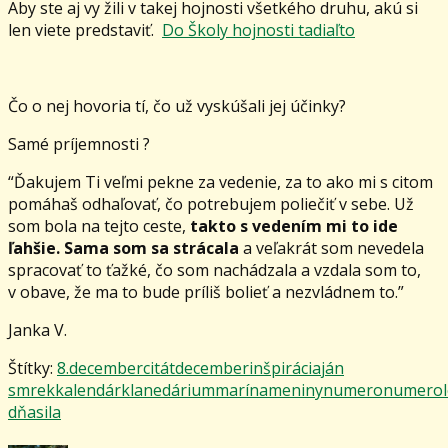
Aby ste aj vy žili v takej hojnosti všetkého druhu, akú si
len viete predstaviť.
Do Školy hojnosti tadiaľto
Čo o nej hovoria tí, čo už vyskúšali jej účinky?
Samé príjemnosti ?
“Ďakujem Ti veľmi pekne za vedenie, za to ako mi s citom
pomáhaš odhaľovať, čo potrebujem poliečiť v sebe. Už
som bola na tejto ceste,
takto s vedením mi to ide
ľahšie. Sama som sa strácala
a veľakrát som nevedela
spracovať to ťažké, čo som nachádzala a vzdala som to,
v obave, že ma to bude príliš bolieť a nezvládnem to.”
Janka V.
Štítky:
8.december
citát
december
inšpirácia
ján
smrek
kalendár
klanedárium
marína
meniny
numero
numerol
dňa
sila