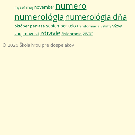
numero
november
máj
myseľ
numerológia
numerológia dňa
telo
september
október
výzvy
peniaze
vzťahy
transformácia
zdravie
život
zaujímavosti
číslohranie
© 2026 Škola hrou pre dospelákov