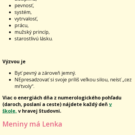
pevnosť,
systém,
vytrvalosť,
prácu,
mužský princíp,
starostlivú lásku.
Výzvou je
Byť pevný a zároveň jemný.
NEpresadzovať si svoje príliš veľkou silou, neísť „cez
mŕtvoly“.
Viac o energiách dňa z numerologického pohľadu
(daroch, poslaní a ceste) nájdete každý deň
v
škole,
v hravej študovni.
Meniny má Lenka