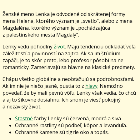
Ženské meno Lenka je odvodené od skrátenej formy
mena Helena, ktorého význam je „svetlo“, alebo z mena
Magdaléna, ktorého význam je „pochádzajúca
z palestínskeho mesta Magdaly“.
Lenky vedú pohodlný
život
. Majú tendenciu odkladať veľa
záležitostí a povinností na zajtra. Ak sa im štúdium
zapáči, je to skôr preto, lebo profesor pôsobí na ne
romanticky. Zameriavajú sa hlavne na klasické predmety.
Chápu všetko globálne a neobťažujú sa podrobnosťami.
Ak im nie je niečo jasné, pustia to z
hlavy
. Nemožno
povedať, že by mali pevnú vôľu. Lenky však vedia, čo chcú
a aj to šikovne dosiahnu. Ich snom je viesť pokojný
a nezávislý život.
Šťastné
farby Lenky sú červená, modrá a sivá.
Ochranné rastliny sú podbeľ, kôpor a levanduľa.
Ochranné kamene sú tigrie oko a topás.