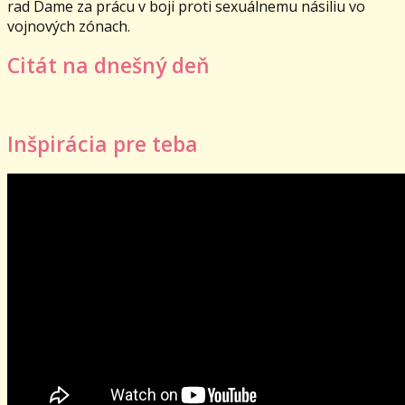
rad Dame za prácu v boji proti sexuálnemu násiliu vo
vojnových zónach.
Citát na dnešný deň
Inšpirácia pre teba