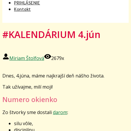
PRIHLÁSENIE
Kontakt
#KALENDÁRIUM 4.jún
Miriam Štolfová
2679x
Dnes, 4.júna, máme najkrajší deň nášho života.
Tak užívajme, milí moji!
Numero okienko
Zo štvorky sme dostali
darom
:
silu vôle,
disciplínu,