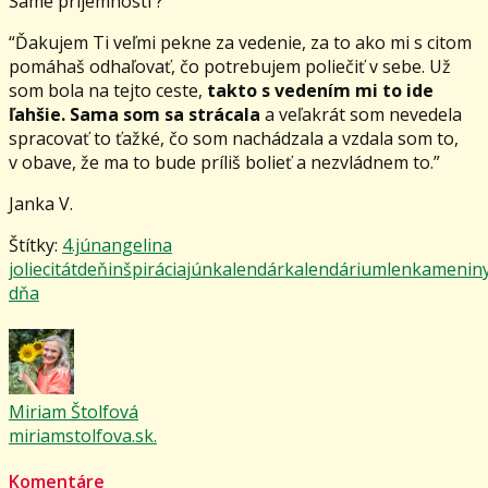
Samé príjemnosti ?
“Ďakujem Ti veľmi pekne za vedenie, za to ako mi s citom
pomáhaš odhaľovať, čo potrebujem poliečiť v sebe. Už
som bola na tejto ceste,
takto s vedením mi to ide
ľahšie. Sama som sa strácala
a veľakrát som nevedela
spracovať to ťažké, čo som nachádzala a vzdala som to,
v obave, že ma to bude príliš bolieť a nezvládnem to.”
Janka V.
Štítky:
4.jún
angelina
jolie
citát
deň
inšpirácia
jún
kalendár
kalendárium
lenka
menin
dňa
Miriam Štolfová
miriamstolfova.sk.
Komentáre