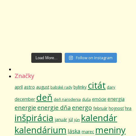
Follow on Instagram
Load More...
Značky
citát
astro
apríl
august
bylinky
dary
babské rady
deň
energia
december
emócie
deň narodenia
duša
energie
energie dňa
energo
február
hojnosť
hra
inšpirácia
kalendár
január
júl
jún
kalendárium
meniny
láska
marec