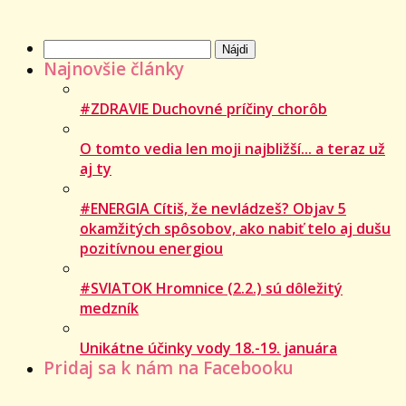
Hľadať:
Najnovšie články
#ZDRAVIE Duchovné príčiny chorôb
O tomto vedia len moji najbližší... a teraz už
aj ty
#ENERGIA Cítiš, že nevládzeš? Objav 5
okamžitých spôsobov, ako nabiť telo aj dušu
pozitívnou energiou
#SVIATOK Hromnice (2.2.) sú dôležitý
medzník
Unikátne účinky vody 18.-19. januára
Pridaj sa k nám na Facebooku