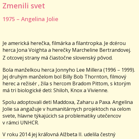
Zmenili svet
1975 – Angelina Jolie
Je americká herečka, filmárka a filantropka. Je dcérou
herca Jona Voighta a herečky Marcheline Bertrandovej.
Z otcovej strany má čiastočne slovenský pôvod.
Bola manželkou herca Jonnyho Lee Millera (1996 – 1999).
Jej druhým manželom bol Billy Bob Thornton, filmový
herec a režisér , žila s hercom Bradom Pittom, s ktorým
má tri biologické deti: Shiloh, Knox a Vivienne.
Spolu adoptovali deti Maddoxa, Zaharu a Paxa. Angelina
Jolie sa angažuje v humanitárnych projektoch na celom
svete, hlavne týkajúcich sa problematiky utečencov
v rámci UNHCR.
V roku 2014 jej kráľovná Alžbeta II. udelila čestný