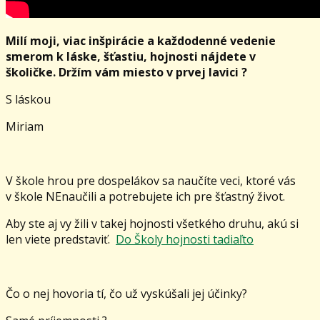
Milí moji, viac inšpirácie a každodenné vedenie
smerom k láske, šťastiu, hojnosti nájdete v
školičke. Držím vám miesto v prvej lavici ?
S láskou
Miriam
V škole hrou pre dospelákov sa naučíte veci, ktoré vás
v škole NEnaučili a potrebujete ich pre šťastný život.
Aby ste aj vy žili v takej hojnosti všetkého druhu, akú si
len viete predstaviť.
Do Školy hojnosti tadiaľto
Čo o nej hovoria tí, čo už vyskúšali jej účinky?