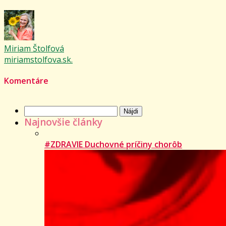
Miriam Štolfová
miriamstolfova.sk.
Komentáre
Hľadať:
Najnovšie články
#ZDRAVIE Duchovné príčiny chorôb