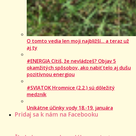
O tomto vedia len moji najbližší... a teraz už
aj ty
#ENERGIA Cítiš, že nevládzeš? Objav 5
okamžitých spôsobov, ako nabiť telo aj dušu
pozitívnou energiou
#SVIATOK Hromnice (2.2.) sú dôležitý
medzník
Unikátne účinky vody 18.-19. januára
Pridaj sa k nám na Facebooku