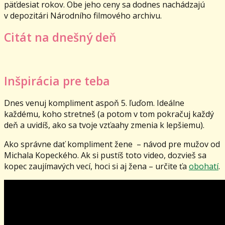
päťdesiat rokov. Obe jeho ceny sa dodnes nachádzajú
v depozitári Národního filmového archivu.
Citát na dnešný deň
Inšpirácia pre teba
Dnes venuj kompliment aspoň 5. ľuďom. Ideálne
každému, koho stretneš (a potom v tom pokračuj každý
deň a uvidíš, ako sa tvoje vzťaahy zmenia k lepšiemu).
Ako správne dať kompliment žene – návod pre mužov od
Michala Kopeckého. Ak si pustíš toto video, dozvieš sa
kopec zaujímavých vecí, hoci si aj žena – určite ťa
obohatí
.