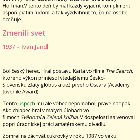
Hoffman.V tento deň by mal každý vyjadriť kompliment
aspoň piatim ľuďom, a tak vyzdvihnúť to, čo na osobe
oceňuje.
Zmenili svet
1937 – Ivan Jandl
Bol český herec. Hral postavu Karla vo filme
The Search
,
ktorého výkon priniesol vtedajšiemu Česko-
Slovensku Zlatý glóbus a tiež prvého Oscara (Academy
Juvenile Award).
Tento
úspech
mu ale vôbec nepomohol, práve naopak.
Ako chlapec hral v malých úlohách vo
filmoch
Svědomí
a
Zelená knížka
. V dospelosti sa venoval
popri úradníckej práci amatérskemu divadlu.
Zomrel na záchvat cukrovky v roku 1987 vo veku