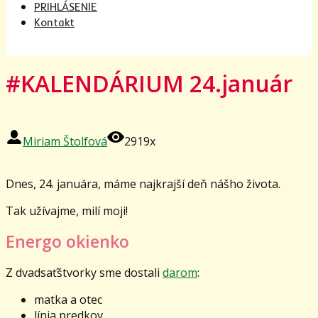
PRIHLÁSENIE
Kontakt
#KALENDÁRIUM 24.január
Miriam Štolfová
2919x
Dnes, 24. januára, máme najkrajší deň nášho života.
Tak užívajme, milí moji!
Energo okienko
Z dvadsaťštvorky sme dostali
darom
:
matka a otec
línia predkov