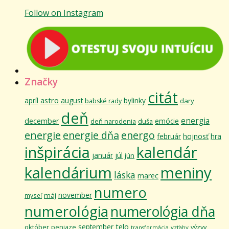
Follow on Instagram
Značky
citát
astro
apríl
august
bylinky
dary
babské rady
deň
energia
december
emócie
deň narodenia
duša
energie
energie dňa
energo
február
hojnosť
hra
inšpirácia
kalendár
január
júl
jún
kalendárium
meniny
láska
marec
numero
november
máj
myseľ
numerológia
numerológia dňa
telo
september
október
výzvy
peniaze
vzťahy
transformácia