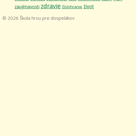
zdravie
život
zaujímavosti
číslohranie
© 2026 Škola hrou pre dospelákov