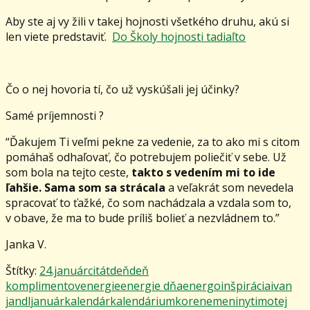
Aby ste aj vy žili v takej hojnosti všetkého druhu, akú si
len viete predstaviť.
Do Školy hojnosti tadiaľto
Čo o nej hovoria tí, čo už vyskúšali jej účinky?
Samé príjemnosti ?
“Ďakujem Ti veľmi pekne za vedenie, za to ako mi s citom
pomáhaš odhaľovať, čo potrebujem poliečiť v sebe. Už
som bola na tejto ceste,
takto s vedením mi to ide
ľahšie. Sama som sa strácala
a veľakrát som nevedela
spracovať to ťažké, čo som nachádzala a vzdala som to,
v obave, že ma to bude príliš bolieť a nezvládnem to.”
Janka V.
Štítky:
24.január
citát
deň
deň
komplimentov
energie
energie dňa
energo
inšpirácia
ivan
jandl
január
kalendár
kalendárium
korene
meniny
timotej