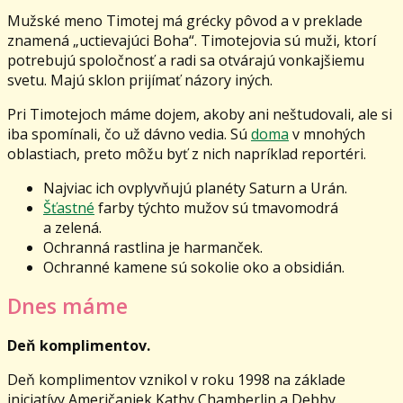
Mužské meno Timotej má grécky pôvod a v preklade
znamená „uctievajúci Boha“. Timotejovia sú muži, ktorí
potrebujú spoločnosť a radi sa otvárajú vonkajšiemu
svetu. Majú sklon prijímať názory iných.
Pri Timotejoch máme dojem, akoby ani neštudovali, ale si
iba spomínali, čo už dávno vedia. Sú
doma
v mnohých
oblastiach, preto môžu byť z nich napríklad reportéri.
Najviac ich ovplyvňujú planéty Saturn a Urán.
Šťastné
farby týchto mužov sú tmavomodrá
a zelená.
Ochranná rastlina je harmanček.
Ochranné kamene sú sokolie oko a obsidián.
Dnes máme
Deň komplimentov.
Deň komplimentov vznikol v roku 1998 na základe
iniciatívy Američaniek Kathy Chamberlin a Debby