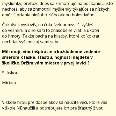
myšlienky, pretože dnes sa zhmotňuje na počkanie a isto
nechceš, aby sa zhmotnili myšlienky týkajúce sa nízkych
emócií, priania niečoho zlého alebo bolestivého.
Čokoľvek vyslovíš, na čokoľvek pomyslíš, vyšleš
do vesmíru a ono sa ti to znásobené vráti a ukotví
do hmoty. Takže bacha na kliatby, ktoré koľkokrát
nechtiac vyšleme aj sami sebe.
Milí moji, viac inšpirácie a každodenné vedenie
smerom k láske, šťastiu, hojnosti nájdete v
školičke. Držím vám miesto v prvej lavici ?
S láskou
Miriam
V škole hrou pre dospelákov sa naučíte veci, ktoré vás
v škole NEnaučili a potrebujete ich pre šťastný život.