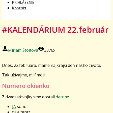
PRIHLÁSENIE
Kontakt
#KALENDÁRIUM 22.február
Miriam Štolfová
3376x
Dnes, 22.februára, máme najkrajší deň nášho života.
Tak užívajme, milí moji!
Numero okienko
Z dvadsaťdvojky sme dostali
darom
:
JA
som..
tu a teraz