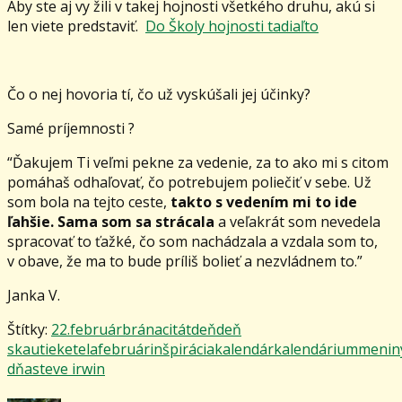
Aby ste aj vy žili v takej hojnosti všetkého druhu, akú si
len viete predstaviť.
Do Školy hojnosti tadiaľto
Čo o nej hovoria tí, čo už vyskúšali jej účinky?
Samé príjemnosti ?
“Ďakujem Ti veľmi pekne za vedenie, za to ako mi s citom
pomáhaš odhaľovať, čo potrebujem poliečiť v sebe. Už
som bola na tejto ceste,
takto s vedením mi to ide
ľahšie. Sama som sa strácala
a veľakrát som nevedela
spracovať to ťažké, čo som nachádzala a vzdala som to,
v obave, že ma to bude príliš bolieť a nezvládnem to.”
Janka V.
Štítky:
22.február
brána
citát
deň
deň
skautiek
etela
február
inšpirácia
kalendár
kalendárium
menin
dňa
steve irwin