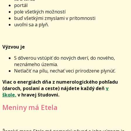
portál
pole všetkých možností
buď všetkými zmyslami v prítomnosti
uvoľni sa a plyň.
Výzvou je
S dôverou vstúpiť do nových dverí, do nového,
neznámeho územia.
Netlačiť na pílu, nechať veci prirodzene plynúť.
Viac o energiách dňa z numerologického pohľadu
(daroch, poslaní a ceste) nájdete každý deň
v
škole,
v hravej študovni.
Meniny má Etela