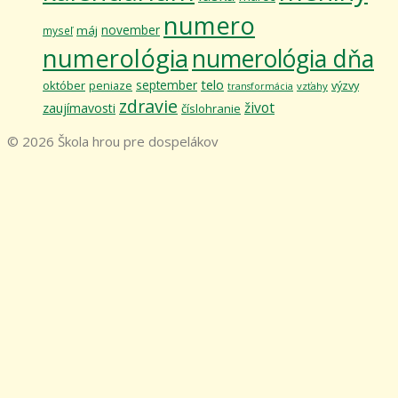
numero
november
máj
myseľ
numerológia
numerológia dňa
telo
september
október
výzvy
peniaze
vzťahy
transformácia
zdravie
život
zaujímavosti
číslohranie
© 2026 Škola hrou pre dospelákov