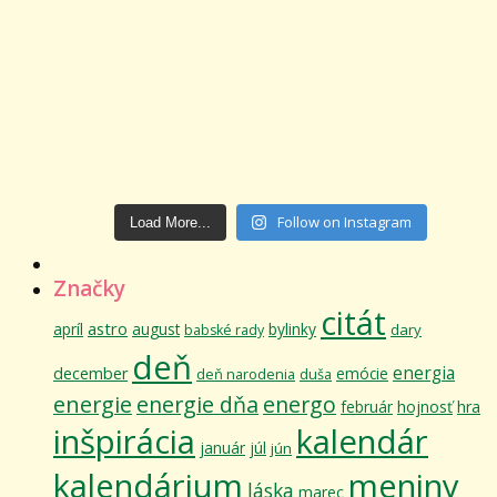
Follow on Instagram
Load More...
Značky
citát
astro
apríl
august
bylinky
dary
babské rady
deň
energia
december
emócie
deň narodenia
duša
energie
energie dňa
energo
február
hojnosť
hra
inšpirácia
kalendár
január
júl
jún
kalendárium
meniny
láska
marec