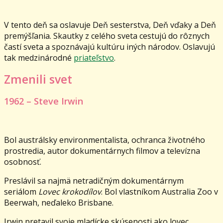
V tento deň sa oslavuje Deň sesterstva, Deň vďaky a Deň
premýšľania. Skautky z celého sveta cestujú do rôznych
častí sveta a spoznávajú kultúru iných národov. Oslavujú
tak medzinárodné
priateľstvo
.
Zmenili svet
1962 – Steve Irwin
Bol austrálsky environmentalista, ochranca životného
prostredia, autor dokumentárnych filmov a televízna
osobnosť.
Preslávil sa najmä netradičným dokumentárnym
seriálom
Lovec krokodílov
. Bol vlastníkom Australia Zoo v
Beerwah, neďaleko Brisbane.
Irwin pretavil svoje mladícke skúsenosti ako lovec