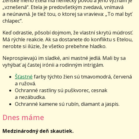
Ženské meno Etela má nemecký pôvod a jeho význam je
„vznešená“. Etela je predovšetkým zvedavá, vnímavá
a neúnavná. Je tiež tou, o ktorej sa vravieva: „To mal byť
chlapec“.
Keď odrastie, pôsobí dojmom, že vlastní skrytú múdrosť.
Má rýchle reakcie. Ak sa dostanete do konfliktu s Etelou,
nerobte si ilúzie, že všetko prebehne hladko.
Neprospievajú im sladké, ani mastné jedlá. Mali by sa
vyhýbať aj častej irónii a rodinným intrigám.
Šťastné
farby týchto žien sú tmavomodrá, červená
a ružová.
Ochranné rastliny sú puškvorec, cesnak
a nezábudka.
Ochranné kamene sú rubín, diamant a jaspis.
Dnes máme
Medzinárodný deň skautiek.