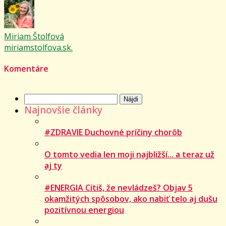
Miriam Štolfová
miriamstolfova.sk.
Komentáre
Hľadať:
Najnovšie články
#ZDRAVIE Duchovné príčiny chorôb
O tomto vedia len moji najbližší... a teraz už
aj ty
#ENERGIA Cítiš, že nevládzeš? Objav 5
okamžitých spôsobov, ako nabiť telo aj dušu
pozitívnou energiou