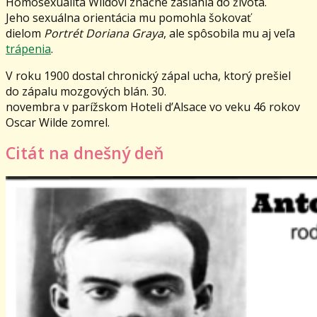
Homosexualita Wildovi značne zasiahla do života.
Jeho sexuálna orientácia mu pomohla šokovať
dielom
Portrét Doriana Graya
, ale spôsobila mu aj veľa
trápenia
.
V roku 1900 dostal chronický zápal ucha, ktorý prešiel
do zápalu mozgových blán. 30.
novembra v parížskom Hoteli d’Alsace vo veku 46 rokov
Oscar Wilde zomrel.
Citát na dnešný deň