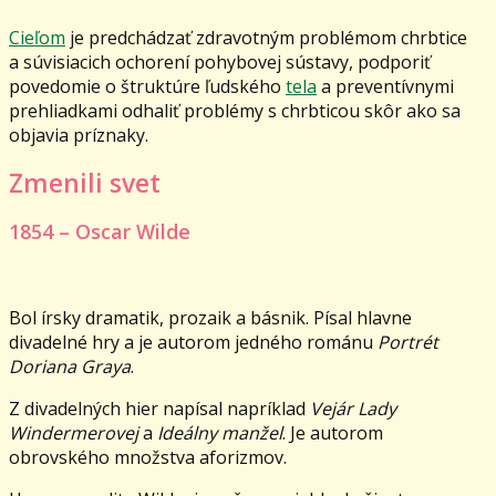
Cieľom
je predchádzať zdravotným problémom chrbtice
a súvisiacich ochorení pohybovej sústavy, podporiť
povedomie o štruktúre ľudského
tela
a preventívnymi
prehliadkami odhaliť problémy s chrbticou skôr ako sa
objavia príznaky.
Zmenili svet
1854 – Oscar Wilde
Bol írsky dramatik, prozaik a básnik. Písal hlavne
divadelné hry a je autorom jedného románu
Portrét
Doriana Graya
.
Z divadelných hier napísal napríklad
Vejár Lady
Windermerovej
a
Ideálny manžel
. Je autorom
obrovského množstva aforizmov.