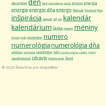
deň
energia
december
emócie
deň narodenia
duša
energie
energie dňa
energo
február
hojnosť
hra
inšpirácia
kalendár
január
júl
jún
kalendárium
meniny
láska
marec
numero
november
máj
myseľ
numerológia
numerológia dňa
telo
september
október
výzvy
peniaze
vzťahy
transformácia
zdravie
život
zaujímavosti
číslohranie
© 2026 Škola hrou pre dospelákov