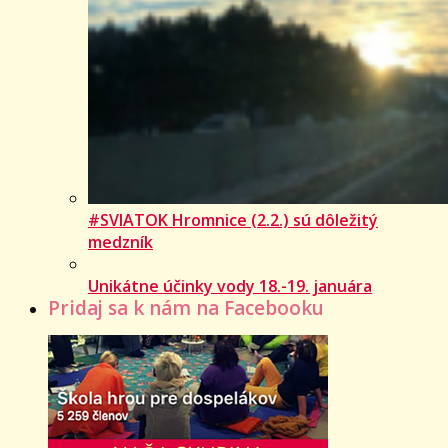
#SVIATOK Hromnice (2.2.) sú dôležitý
medzník
Unikátne účinky vody 18.-19. januára
Pridaj sa k nám na Facebooku