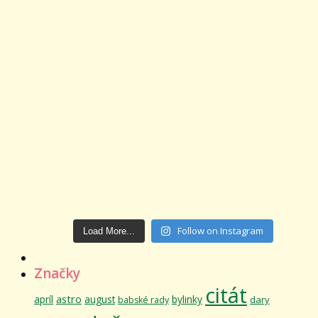
Follow on Instagram
Load More...
Značky
citát
astro
apríl
august
bylinky
dary
babské rady