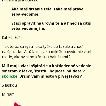
Aké máš držanie tela, také máš práve
seba-vedomie.
Stačí opraviť na úrovni tela a hneď sa cítiš
seba-vedomejšie.
Ľahké, že?
Tak teraz sa vystri ako tyčka do fazule a choď
na špacírku. A užívaj si, ako milé Sebavedomie v tebe
rastie, akoby si ho kŕmil(a) haluškami ?
Milí moji, viac inšpirácie a každodenné vedenie
smerom k láske, šťastiu, hojnosti nájdete
v
školičke.
Držím vám miesto v prvej lavici ?
S láskou
Miriam