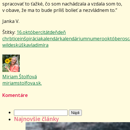
spracovať to ťažké, čo som nachádzala a vzdala som to,
v obave, že ma to bude príliš bolieť a nezvládnem to.”
Janka V.
Štítky:
16.október
citát
deň
deň
chrbtice
inšpirácia
kalendár
kalendárium
numero
október
osc
wilde
skúška
vladimíra
Miriam Štolfová
miriamstolfova.sk.
Komentáre
Hľadať:
Najnovšie články