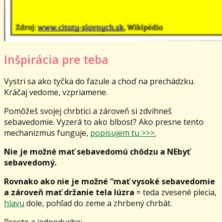
Inšpirácia pre teba
Vystri sa ako tyčka do fazule a choď na prechádzku.
Kráčaj vedome, vzpriamene.
Pomôžeš svojej chrbtici a zároveň si zdvihneš
sebavedomie. Vyzerá to ako blbosť? Ako presne tento
mechanizmus funguje,
popisujem tu >>>.
Nie je možné mať sebavedomú chôdzu a NEbyť
sebavedomý.
Rovnako ako nie je možné “mať vysoké sebavedomie
a zároveň mať držanie tela lúzra
= teda zvesené plecia,
hlavu
dole, pohľad do zeme a zhrbený chrbát.
Proste a jednoducho: