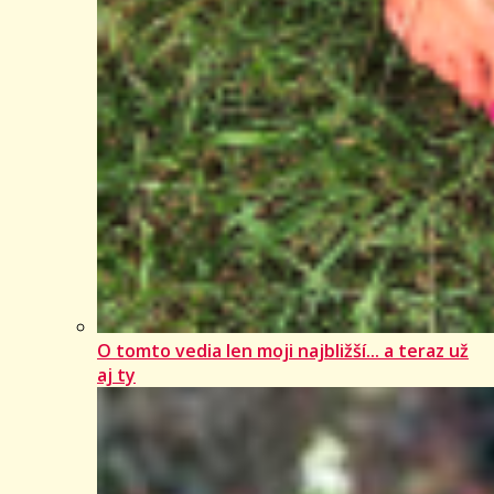
O tomto vedia len moji najbližší... a teraz už
aj ty