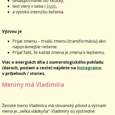
sebaspoznanie cez skúšky,
test viery v seba i
život
,
a vysokú intenzitu liečenia.
Výzvou je
Prijať zmenu – trvalú zmenu (transformáciu) ako
najsprávnejšie riešenie.
Prijať fakt, že každá zmena je zmena k lepšiemu.
Viac o energiách dňa z numerologického pohľadu
(daroch, poslaní a ceste) nájdete na
Instagrame
v príbehoch / stories.
Meniny má Vladimíra
Ženské meno Vladimíra má slovanský pôvod a význam
mena je „veľká vládkyňa“. Vladimíry sú výstredné