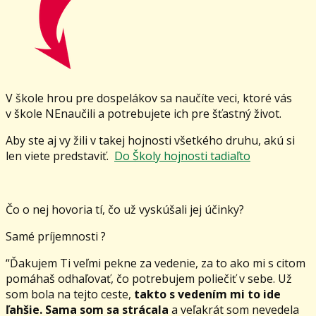
V škole hrou pre dospelákov sa naučíte veci, ktoré vás
v škole NEnaučili a potrebujete ich pre šťastný život.
Aby ste aj vy žili v takej hojnosti všetkého druhu, akú si
len viete predstaviť.
Do Školy hojnosti tadiaľto
Čo o nej hovoria tí, čo už vyskúšali jej účinky?
Samé príjemnosti ?
“Ďakujem Ti veľmi pekne za vedenie, za to ako mi s citom
pomáhaš odhaľovať, čo potrebujem poliečiť v sebe. Už
som bola na tejto ceste,
takto s vedením mi to ide
ľahšie. Sama som sa strácala
a veľakrát som nevedela