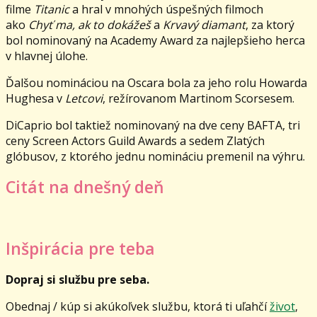
filme
Titanic
a hral v mnohých úspešných filmoch
ako
Chyť ma, ak to dokážeš
a
Krvavý diamant
, za ktorý
bol nominovaný na Academy Award za najlepšieho herca
v hlavnej úlohe.
Ďalšou nomináciou na Oscara bola za jeho rolu Howarda
Hughesa v
Letcovi
, režírovanom Martinom Scorsesem.
DiCaprio bol taktiež nominovaný na dve ceny BAFTA, tri
ceny Screen Actors Guild Awards a sedem Zlatých
glóbusov, z ktorého jednu nomináciu premenil na výhru.
Citát na dnešný deň
Inšpirácia pre teba
Dopraj si službu pre seba.
Obednaj / kúp si akúkoľvek službu, ktorá ti uľahčí
život
,