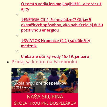
O tomto vedia len moji najbližší... a teraz už
aj ty
#ENERGIA Cítiš, že nevládzeš? Objav 5
okamžitých spôsobov, ako nabiť telo aj dušu
pozitívnou energiou
#SVIATOK Hromnice (2.2.) sú dôležitý
medzník
Unikátne účinky vody 18.-19. januára
Pridaj sa k nám na Facebooku