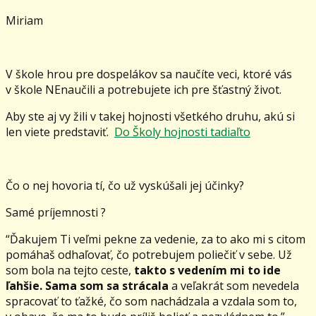
Miriam
V škole hrou pre dospelákov sa naučíte veci, ktoré vás
v škole NEnaučili a potrebujete ich pre šťastný život.
Aby ste aj vy žili v takej hojnosti všetkého druhu, akú si
len viete predstaviť.
Do Školy hojnosti tadiaľto
Čo o nej hovoria tí, čo už vyskúšali jej účinky?
Samé príjemnosti ?
“Ďakujem Ti veľmi pekne za vedenie, za to ako mi s citom
pomáhaš odhaľovať, čo potrebujem poliečiť v sebe. Už
som bola na tejto ceste,
takto s vedením mi to ide
ľahšie. Sama som sa strácala
a veľakrát som nevedela
spracovať to ťažké, čo som nachádzala a vzdala som to,