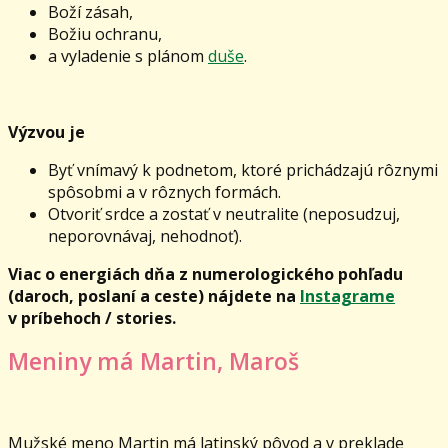
Boží zásah,
Božiu ochranu,
a vyladenie s plánom
duše
.
Výzvou je
Byť vnímavý k podnetom, ktoré prichádzajú rôznymi
spôsobmi a v rôznych formách.
Otvoriť srdce a zostať v neutralite (neposudzuj,
neporovnávaj, nehodnoť).
Viac o energiách dňa z numerologického pohľadu
(daroch, poslaní a ceste) nájdete na
Instagrame
v príbehoch / stories.
Meniny má Martin, Maroš
Mužské meno Martin má latinský pôvod a v preklade