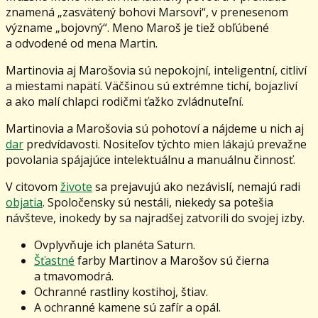
znamená „zasvätený bohovi Marsovi“, v prenesenom
význame „bojovný“. Meno Maroš je tiež obľúbené
a odvodené od mena Martin.
Martinovia aj Marošovia sú nepokojní, inteligentní, citliví
a miestami napätí. Väčšinou sú extrémne tichí, bojazliví
a ako malí chlapci rodičmi ťažko zvládnuteľní.
Martinovia a Marošovia sú pohotoví a nájdeme u nich aj
dar
predvídavosti. Nositeľov týchto mien lákajú prevažne
povolania spájajúce intelektuálnu a manuálnu činnosť.
V citovom
živote
sa prejavujú ako nezávislí, nemajú radi
objatia
. Spoločensky sú nestáli, niekedy sa potešia
návšteve, inokedy by sa najradšej zatvorili do svojej izby.
Ovplyvňuje ich planéta Saturn.
Šťastné
farby Martinov a Marošov sú čierna
a tmavomodrá.
Ochranné rastliny kostihoj, štiav.
A ochranné kamene sú zafír a opál.