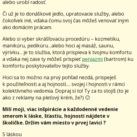
alebo urobí radosť.
Či už je to donáškové jedlo, upratovacie služby, alebo
čokoľvek iné, vďaka čomu svoj čas môžeš venovať iným
ako domácim prácam.
Alebo si vyber skrášľovaciu procedúru – kozmetiku,
manikúru, pedikúru…alebo hoci aj masáž, saunu,
výrivku… je to služba, ktorá prispieva k tvojmu komfortu
a vďaka nej zase ty môžeš prispieť
peniazmi
(bartrom) ku
komfortu poskytovateľov tejto služby.
Hoci sa to možno na prvý pohľad nezdá, prispeješ
k použiteľnosti a aj hojnosti…. svojej i hojnosti v rámci
kolektívneho vedomia. Dopraj si to! Ty za to stojíš (to je
ako z reklamy na pleťový krém, že?) 🙂
Milí moji, viac inšpirácie a každodenné vedenie
smerom k láske, šťastiu, hojnosti nájdete v
školičke. Držím vám miesto v prvej lavici ?
S láskou