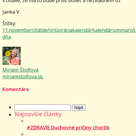
v obave, že ma to bude príliš bolieť a nezvládnem to.”
Janka V.
Štítky:
11.november
citát
deň
inšpirácia
kalendár
kalendárium
maroš
dňa
Miriam Štolfová
miriamstolfova.sk.
Komentáre
Hľadať:
Najnovšie články
#ZDRAVIE Duchovné príčiny chorôb