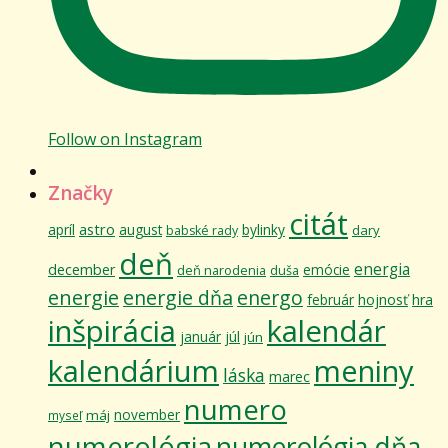
Follow on Instagram
Značky
citát
astro
apríl
august
bylinky
dary
babské rady
deň
energia
december
emócie
deň narodenia
duša
energie
energie dňa
energo
február
hojnosť
hra
inšpirácia
kalendár
január
júl
jún
kalendárium
meniny
láska
marec
numero
november
máj
myseľ
numerológia
numerológia dňa