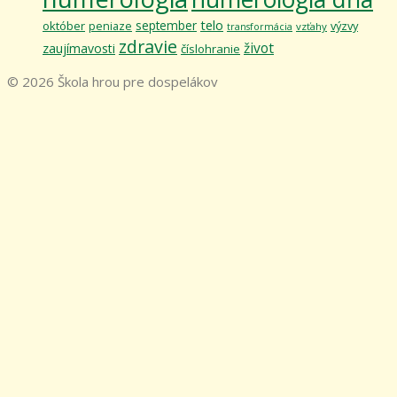
telo
september
október
výzvy
peniaze
vzťahy
transformácia
zdravie
život
zaujímavosti
číslohranie
© 2026 Škola hrou pre dospelákov