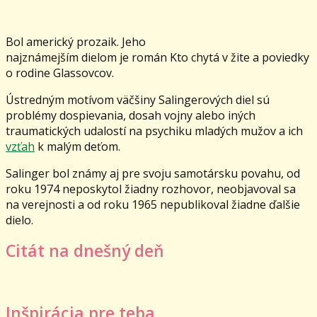
Bol americký prozaik. Jeho
najznámejším dielom je román Kto chytá v žite a poviedky
o rodine Glassovcov.
Ústredným motívom väčšiny Salingerových diel sú
problémy dospievania, dosah vojny alebo iných
traumatických udalostí na psychiku mladých mužov a ich
vzťah
k malým deťom.
Salinger bol známy aj pre svoju samotársku povahu, od
roku 1974 neposkytol žiadny rozhovor, neobjavoval sa
na verejnosti a od roku 1965 nepublikoval žiadne ďalšie
dielo.
Citát na dnešný deň
Inšpirácia pre teba