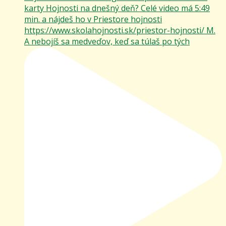
A nebojíš sa medveďov, keď sa túlaš po tých