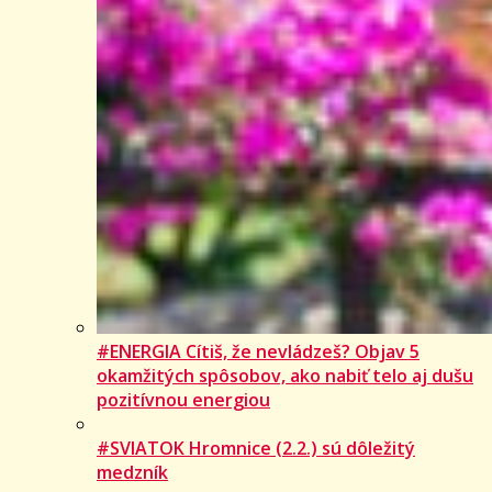
#ENERGIA Cítiš, že nevládzeš? Objav 5
okamžitých spôsobov, ako nabiť telo aj dušu
pozitívnou energiou
#SVIATOK Hromnice (2.2.) sú dôležitý
medzník