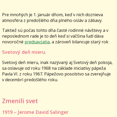
Pre mnohých je 1. január dňom, keď v nich doznieva
atmosféra z predošlého dňa plného osláv a zábavy.
Taktiež sú počas tohto dňa časté rodinné návštevy a v
neposlednom rade je to deň keď si väčšina ľudí dáva
novoročné
predsavzatia
, a zároveň bilancuje starý rok
Svetový deň mieru.
Svetový deň mieru, inak nazývaný aj Svetový deň pokoja,
sa oslavuje od roku 1968 na základe iniciatívy pápeža
Pavla VI. z roku 1967. Pápežovo posolstvo sa zverejňuje
v decembri predošlého roku.
Zmenili svet
1919 – Jerome David Salinger