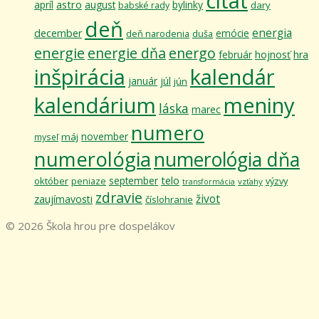
citát
astro
apríl
august
bylinky
dary
babské rady
deň
energia
december
emócie
deň narodenia
duša
energie
energie dňa
energo
február
hojnosť
hra
inšpirácia
kalendár
január
júl
jún
kalendárium
meniny
láska
marec
numero
november
máj
myseľ
numerológia
numerológia dňa
telo
september
október
výzvy
peniaze
vzťahy
transformácia
zdravie
život
zaujímavosti
číslohranie
© 2026 Škola hrou pre dospelákov