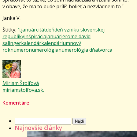
v obave, že ma to bude príliš bolieť a nezvládnem to.”
Janka V.
Štítky:
1.január
citát
deň
deň vzniku slovenskej
republiky
inšpirácia
január
jerome david
salinger
kalendár
kalendárium
nový
rok
numero
numerológia
numerológia dňa
tvorca
Miriam Štolfová
miriamstolfova.sk.
Komentáre
Hľadať:
Najnovšie články