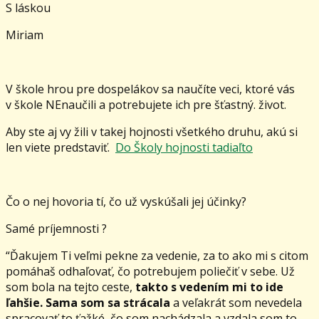
S láskou
Miriam
V škole hrou pre dospelákov sa naučíte veci, ktoré vás
v škole NEnaučili a potrebujete ich pre šťastný. život.
Aby ste aj vy žili v takej hojnosti všetkého druhu, akú si
len viete predstaviť.
Do Školy hojnosti tadiaľto
Čo o nej hovoria tí, čo už vyskúšali jej účinky?
Samé príjemnosti ?
“Ďakujem Ti veľmi pekne za vedenie, za to ako mi s citom
pomáhaš odhaľovať, čo potrebujem poliečiť v sebe. Už
som bola na tejto ceste,
takto s vedením mi to ide
ľahšie. Sama som sa strácala
a veľakrát som nevedela
spracovať to ťažké, čo som nachádzala a vzdala som to,