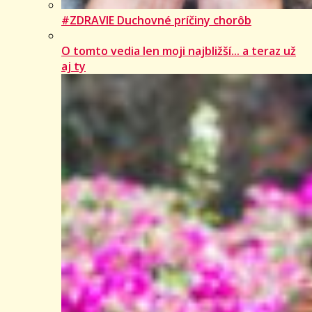
#ZDRAVIE Duchovné príčiny chorôb
O tomto vedia len moji najbližší... a teraz už
aj ty