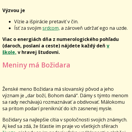
Výzvou je
Vízie a išpirácie pretaviť v čin.
Ísť za svojim
srdcom,
a zároveň udržať ego na uzde.
Viac o energiách dňa z numerologického pohľadu
(daroch, poslaní a ceste) nájdete každý deň
v
škole,
v hravej študovni.
Meniny má Božidara
Ženské meno Božidara má slovanský pôvod a jeho
význam je „dar boží, Bohom daná“. Dámy s týmto menom
sa rady nechávajú rozmaznávať a obdivovať. Málokomu
sa pritom podarí preniknúť do ich zasnenej mysle.
Božidary sa najlepšie cítia v spoločnosti svojich známych.
Aj keď sa zdá, že šťastie im praje vo všetkých sférach