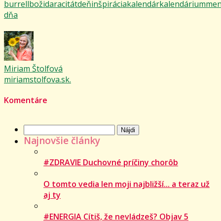
burrell
božidara
citát
deň
inšpirácia
kalendár
kalendárium
men
dňa
Miriam Štolfová
miriamstolfova.sk.
Komentáre
Hľadať:
Najnovšie články
#ZDRAVIE Duchovné príčiny chorôb
O tomto vedia len moji najbližší... a teraz už
aj ty
#ENERGIA Cítiš, že nevládzeš? Objav 5