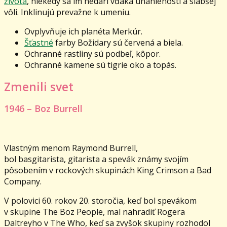
života
, niekedy sa im nedarí vďaka unáhlenosti a slabšej
vôli. Inklinujú prevažne k umeniu.
Ovplyvňuje ich planéta Merkúr.
Šťastné
farby Božidary sú červená a biela.
Ochranné rastliny sú podbeľ, kôpor.
Ochranné kamene sú tigrie oko a topás.
Zmenili svet
1946 – Boz Burrell
Vlastným menom Raymond Burrell,
bol basgitarista, gitarista a spevák známy svojím
pôsobením v rockových skupinách King Crimson a Bad
Company.
V polovici 60. rokov 20. storočia, keď bol spevákom
v skupine The Boz People, mal nahradiť Rogera
Daltreyho v The Who, keď sa zvyšok skupiny rozhodol