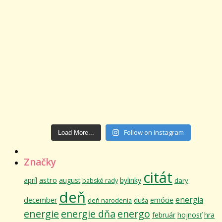
Follow on Instagram
Load More...
Značky
citát
astro
apríl
august
bylinky
dary
babské rady
deň
energia
december
emócie
deň narodenia
duša
energie
energie dňa
energo
február
hojnosť
hra