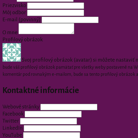
Priezvisko
Môj odbor
E-mail
(povinný)
O mne
Profilový obrázok
Svoj profilový obrázok (avatar) si môžete nastaviť
bude váš profilový obrázok pamätať pre všetky weby postavené na Wor
komentár pod rovnakým e-mailom, bude sa tento profilový obrázok 
Kontaktné informácie
Webové stránky
Facebook
Twitter
LinkedIn
YouTube