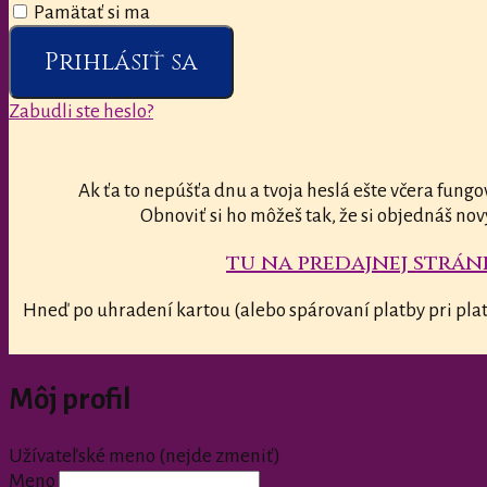
Pamätať si ma
Prihlásiť sa
Zabudli ste heslo?
Ak ťa to nepúšťa dnu a tvoja heslá ešte včera fungo
Obnoviť si ho môžeš tak, že si objednáš nov
tu na predajnej stránk
Hneď po uhradení kartou (alebo spárovaní platby pri plat
Môj profil
Užívateľské meno (nejde zmeniť)
Meno