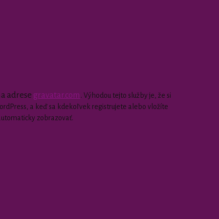
 na adrese
gravatar.com
.
Výhodou tejto služby je, že si
dPress, a keď sa kdekoľvek registrujete alebo vložíte
automaticky zobrazovať.