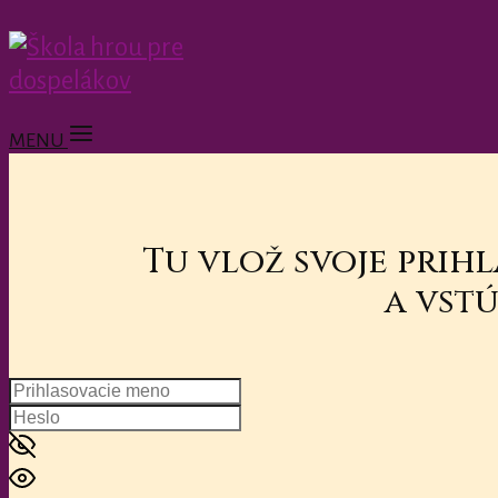
MENU
Tu vlož svoje prih
a vstú