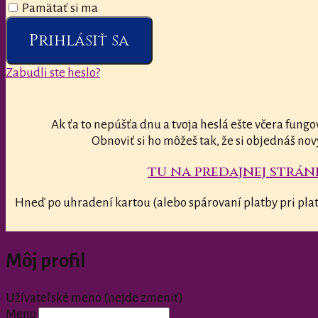
Pamätať si ma
Prihlásiť sa
Zabudli ste heslo?
Ak ťa to nepúšťa dnu a tvoja heslá ešte včera fungo
Obnoviť si ho môžeš tak, že si objednáš nov
tu na predajnej stránk
Hneď po uhradení kartou (alebo spárovaní platby pri plat
Môj profil
Užívateľské meno (nejde zmeniť)
Meno