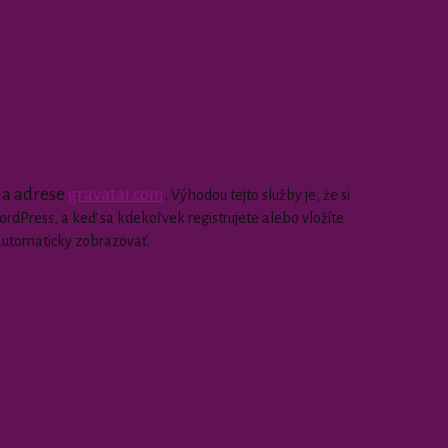
 na adrese
gravatar.com
.
Výhodou tejto služby je, že si
dPress, a keď sa kdekoľvek registrujete alebo vložíte
automaticky zobrazovať.