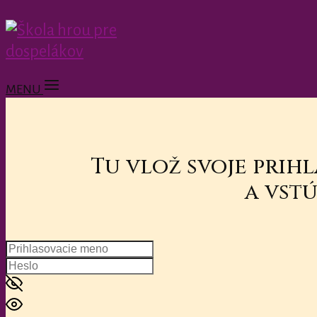
MENU
Tu vlož svoje prih
a vstú