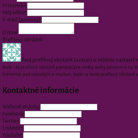
Priezvisko
Môj odbor
E-mail
(povinný)
O mne
Profilový obrázok
Svoj profilový obrázok (avatar) si môžete nastaviť
bude váš profilový obrázok pamätať pre všetky weby postavené na Wor
komentár pod rovnakým e-mailom, bude sa tento profilový obrázok 
Kontaktné informácie
Webové stránky
Facebook
Twitter
LinkedIn
YouTube