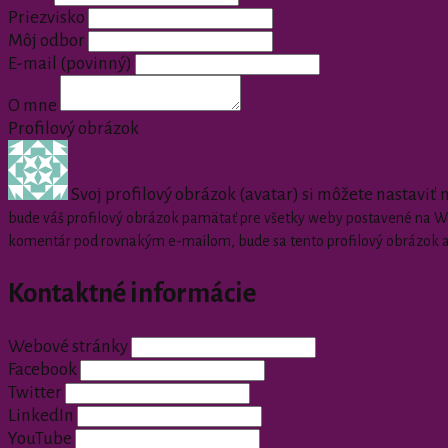
Priezvisko
Môj odbor
E-mail
(povinný)
O mne
Profilový obrázok
Svoj profilový obrázok (avatar) si môžete nastaviť
bude váš profilový obrázok pamätať pre všetky weby postavené na Wor
komentár pod rovnakým e-mailom, bude sa tento profilový obrázok 
Kontaktné informácie
Webové stránky
Facebook
Twitter
LinkedIn
YouTube