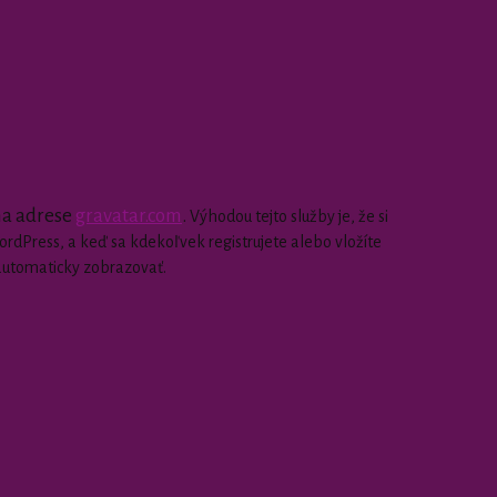
 na adrese
gravatar.com
.
Výhodou tejto služby je, že si
dPress, a keď sa kdekoľvek registrujete alebo vložíte
automaticky zobrazovať.