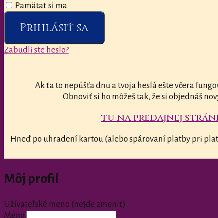
Pamätať si ma
Prihlásiť sa
Zabudli ste heslo?
Ak ťa to nepúšťa dnu a tvoja heslá ešte včera fungo
Obnoviť si ho môžeš tak, že si objednáš nov
tu na predajnej stránk
Hneď po uhradení kartou (alebo spárovaní platby pri plat
Môj profil
Užívateľské meno (nejde zmeniť)
Meno