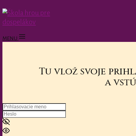
MENU
Tu vlož svoje prih
a vstú