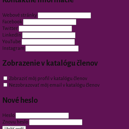
Webové stránky
Facebook
Twitter
LinkedIn
YouTube
Instagram
Zobrazenie v katalógu členov
Zobraziť môj profil v katalógu členov
Nezobrazovať môj email v katalógu členov
Nové heslo
Heslo
Znovu heslo