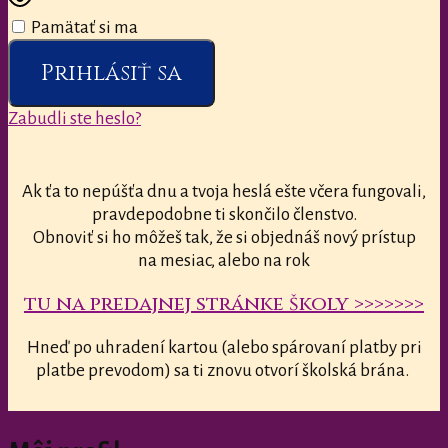
Pamätať si ma
Prihlásiť sa
Zabudli ste heslo?
Ak ťa to nepúšťa dnu a tvoja heslá ešte včera fungovali,
pravdepodobne ti skončilo členstvo.
Obnoviť si ho môžeš tak, že si objednáš nový prístup
na mesiac, alebo na rok
tu na predajnej stránke školy >>>>>>>
Hneď po uhradení kartou (alebo spárovaní platby pri
platbe prevodom) sa ti znovu otvorí školská brána.