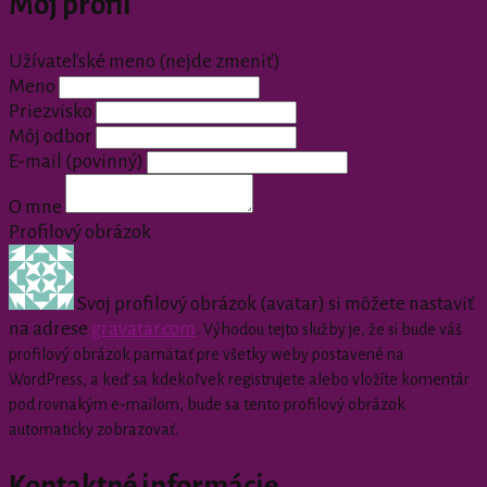
Môj profil
Užívateľské meno (nejde zmeniť)
Meno
Priezvisko
Môj odbor
E-mail
(povinný)
O mne
Profilový obrázok
Svoj profilový obrázok (avatar) si môžete nastaviť
na adrese
gravatar.com
.
Výhodou tejto služby je, že si bude váš
profilový obrázok pamätať pre všetky weby postavené na
WordPress, a keď sa kdekoľvek registrujete alebo vložíte komentár
pod rovnakým e-mailom, bude sa tento profilový obrázok
automaticky zobrazovať.
Kontaktné informácie