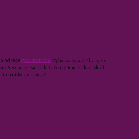
 na adrese
gravatar.com
.
Výhodou tejto služby je, že si
dPress, a keď sa kdekoľvek registrujete alebo vložíte
automaticky zobrazovať.