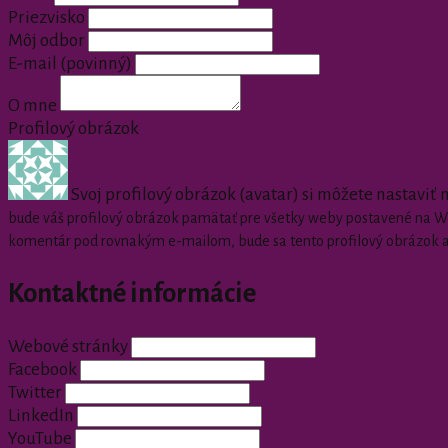
Priezvisko
Môj odbor
E-mail
(povinný)
O mne
Profilový obrázok
Svoj profilový obrázok (avatar) si môžete nastaviť
bude váš profilový obrázok pamätať pre všetky weby postavené na Wor
komentár pod rovnakým e-mailom, bude sa tento profilový obrázok 
Kontaktné informácie
Webové stránky
Facebook
Twitter
LinkedIn
YouTube