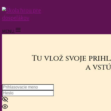
MENU
Tu vlož svoje prih
a vstú