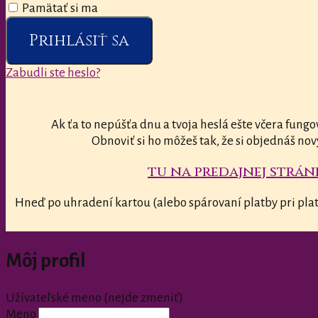
Pamätať si ma
Prihlásiť sa
Zabudli ste heslo?
Ak ťa to nepúšťa dnu a tvoja heslá ešte včera fungo
Obnoviť si ho môžeš tak, že si objednáš nov
tu na predajnej stránk
Hneď po uhradení kartou (alebo spárovaní platby pri plat
Môj profil
Užívateľské meno (nejde zmeniť)
Meno