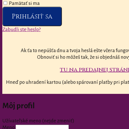
Pamätať si ma
Prihlásiť sa
Zabudli ste heslo?
Ak ťa to nepúšťa dnu a tvoja heslá ešte včera fungo
Obnoviť si ho môžeš tak, že si objednáš nov
tu na predajnej stránk
Hneď po uhradení kartou (alebo spárovaní platby pri plat
Môj profil
Užívateľské meno (nejde zmeniť)
Meno