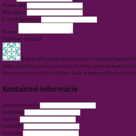
Priezvisko
Môj odbor
E-mail
(povinný)
O mne
Profilový obrázok
Svoj profilový obrázok (avatar) si môžete nastaviť
bude váš profilový obrázok pamätať pre všetky weby postavené na Wor
komentár pod rovnakým e-mailom, bude sa tento profilový obrázok 
Kontaktné informácie
Webové stránky
Facebook
Twitter
LinkedIn
YouTube