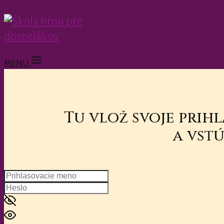
MENU
Tu vlož svoje prih
a vstú