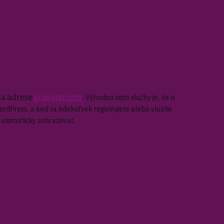
 na adrese
gravatar.com
.
Výhodou tejto služby je, že si
dPress, a keď sa kdekoľvek registrujete alebo vložíte
automaticky zobrazovať.