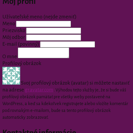
Môj profil
Užívateľské meno (nejde zmeniť)
Meno
Priezvisko
Môj odbor
E-mail
(povinný)
O mne
Profilový obrázok
Svoj profilový obrázok (avatar) si môžete nastaviť
na adrese
gravatar.com
.
Výhodou tejto služby je, že si bude váš
profilový obrázok pamätať pre všetky weby postavené na
WordPress, a keď sa kdekoľvek registrujete alebo vložíte komentár
pod rovnakým e-mailom, bude sa tento profilový obrázok
automaticky zobrazovať.
Kontaktné informácie