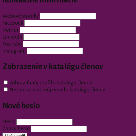
Webové stránky
Facebook
Twitter
LinkedIn
YouTube
Instagram
Zobrazenie v katalógu členov
Zobraziť môj profil v katalógu členov
Nezobrazovať môj email v katalógu členov
Nové heslo
Heslo
Znovu heslo