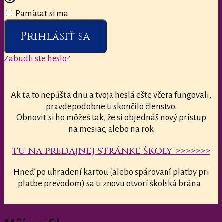
Pamätať si ma
Prihlásiť sa
Zabudli ste heslo?
Ak ťa to nepúšťa dnu a tvoja heslá ešte včera fungovali,
pravdepodobne ti skončilo členstvo.
Obnoviť si ho môžeš tak, že si objednáš nový prístup
na mesiac, alebo na rok
tu na predajnej stránke školy >>>>>>>
Hneď po uhradení kartou (alebo spárovaní platby pri
platbe prevodom) sa ti znovu otvorí školská brána.