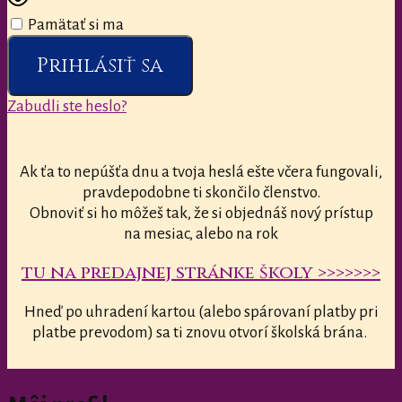
Pamätať si ma
Prihlásiť sa
Zabudli ste heslo?
Ak ťa to nepúšťa dnu a tvoja heslá ešte včera fungovali,
pravdepodobne ti skončilo členstvo.
Obnoviť si ho môžeš tak, že si objednáš nový prístup
na mesiac, alebo na rok
tu na predajnej stránke školy >>>>>>>
Hneď po uhradení kartou (alebo spárovaní platby pri
platbe prevodom) sa ti znovu otvorí školská brána.