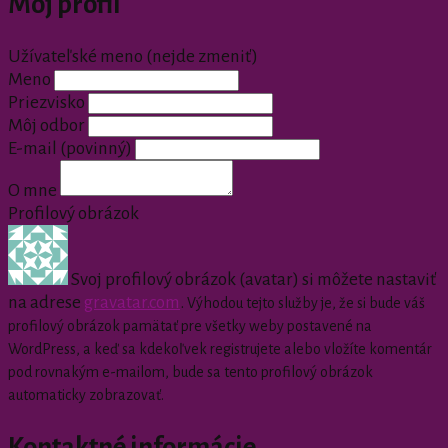
Môj profil
Užívateľské meno (nejde zmeniť)
Meno
Priezvisko
Môj odbor
E-mail
(povinný)
O mne
Profilový obrázok
Svoj profilový obrázok (avatar) si môžete nastaviť
na adrese
gravatar.com
.
Výhodou tejto služby je, že si bude váš
profilový obrázok pamätať pre všetky weby postavené na
WordPress, a keď sa kdekoľvek registrujete alebo vložíte komentár
pod rovnakým e-mailom, bude sa tento profilový obrázok
automaticky zobrazovať.
Kontaktné informácie