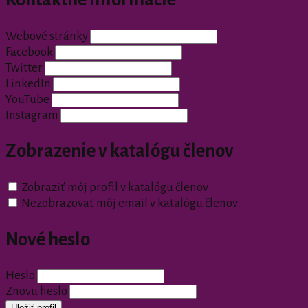
Webové stránky
Facebook
Twitter
LinkedIn
YouTube
Instagram
Zobrazenie v katalógu členov
Zobraziť môj profil v katalógu členov
Nezobrazovať môj email v katalógu členov
Nové heslo
Heslo
Znovu heslo