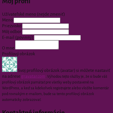
Môj profil
Užívateľské meno (nejde zmeniť)
Meno
Priezvisko
Môj odbor
E-mail
(povinný)
O mne
Profilový obrázok
Svoj profilový obrázok (avatar) si môžete nastaviť
na adrese
gravatar.com
.
Výhodou tejto služby je, že si bude váš
profilový obrázok pamätať pre všetky weby postavené na
WordPress, a keď sa kdekoľvek registrujete alebo vložíte komentár
pod rovnakým e-mailom, bude sa tento profilový obrázok
automaticky zobrazovať.
Kontaktné informácie