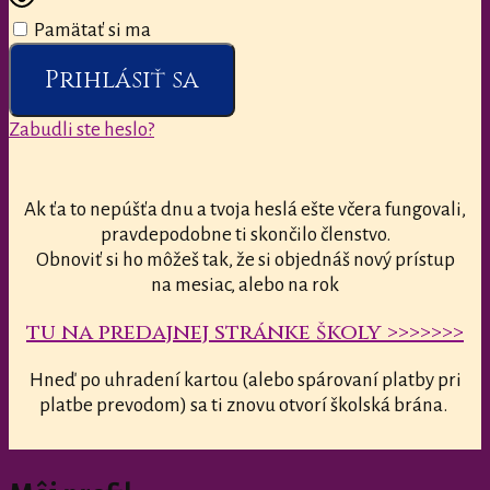
Pamätať si ma
Prihlásiť sa
Zabudli ste heslo?
Ak ťa to nepúšťa dnu a tvoja heslá ešte včera fungovali,
pravdepodobne ti skončilo členstvo.
Obnoviť si ho môžeš tak, že si objednáš nový prístup
na mesiac, alebo na rok
tu na predajnej stránke školy >>>>>>>
Hneď po uhradení kartou (alebo spárovaní platby pri
platbe prevodom) sa ti znovu otvorí školská brána.