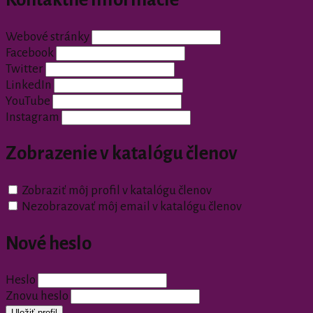
Webové stránky
Facebook
Twitter
LinkedIn
YouTube
Instagram
Zobrazenie v katalógu členov
Zobraziť môj profil v katalógu členov
Nezobrazovať môj email v katalógu členov
Nové heslo
Heslo
Znovu heslo