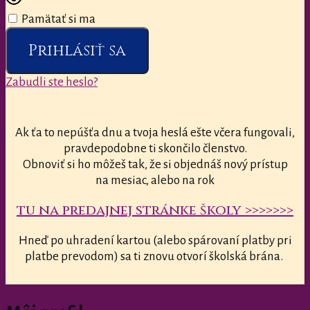
Pamätať si ma
Prihlásiť sa
Zabudli ste heslo?
Ak ťa to nepúšťa dnu a tvoja heslá ešte včera fungovali,
pravdepodobne ti skončilo členstvo.
Obnoviť si ho môžeš tak, že si objednáš nový prístup
na mesiac, alebo na rok
tu na predajnej stránke školy >>>>>>>
Hneď po uhradení kartou (alebo spárovaní platby pri
platbe prevodom) sa ti znovu otvorí školská brána.