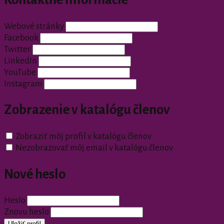
Webové stránky
Facebook
Twitter
LinkedIn
YouTube
Instagram
Zobrazenie v katalógu členov
Zobraziť môj profil v katalógu členov
Nezobrazovať môj email v katalógu členov
Nové heslo
Heslo
Znovu heslo