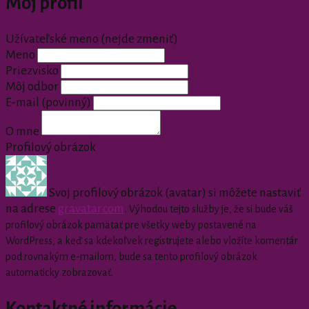
Môj profil
Užívateľské meno (nejde zmeniť)
Meno
Priezvisko
Môj odbor
E-mail
(povinný)
O mne
Profilový obrázok
Svoj profilový obrázok (avatar) si môžete nastaviť
na adrese
gravatar.com
.
Výhodou tejto služby je, že si bude váš
profilový obrázok pamätať pre všetky weby postavené na
WordPress, a keď sa kdekoľvek registrujete alebo vložíte komentár
pod rovnakým e-mailom, bude sa tento profilový obrázok
automaticky zobrazovať.
Kontaktné informácie