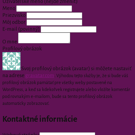
Užívateľské meno (nejde zmeniť)
Meno
Priezvisko
Môj odbor
E-mail
(povinný)
O mne
Profilový obrázok
Svoj profilový obrázok (avatar) si môžete nastaviť
na adrese
gravatar.com
.
Výhodou tejto služby je, že si bude váš
profilový obrázok pamätať pre všetky weby postavené na
WordPress, a keď sa kdekoľvek registrujete alebo vložíte komentár
pod rovnakým e-mailom, bude sa tento profilový obrázok
automaticky zobrazovať.
Kontaktné informácie