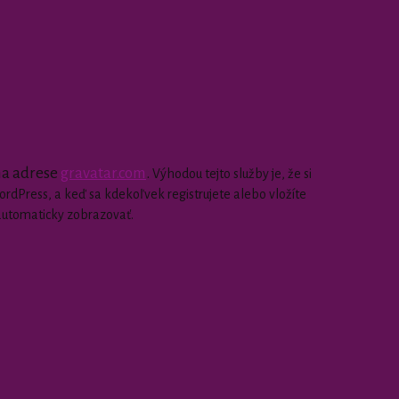
 na adrese
gravatar.com
.
Výhodou tejto služby je, že si
dPress, a keď sa kdekoľvek registrujete alebo vložíte
automaticky zobrazovať.