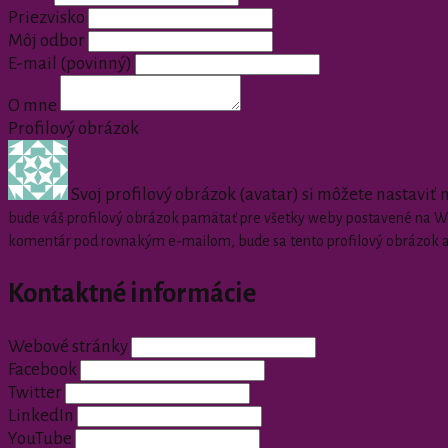
Priezvisko
Môj odbor
E-mail
(povinný)
O mne
Profilový obrázok
Svoj profilový obrázok (avatar) si môžete nastaviť
bude váš profilový obrázok pamätať pre všetky weby postavené na Wor
komentár pod rovnakým e-mailom, bude sa tento profilový obrázok 
Kontaktné informácie
Webové stránky
Facebook
Twitter
LinkedIn
YouTube