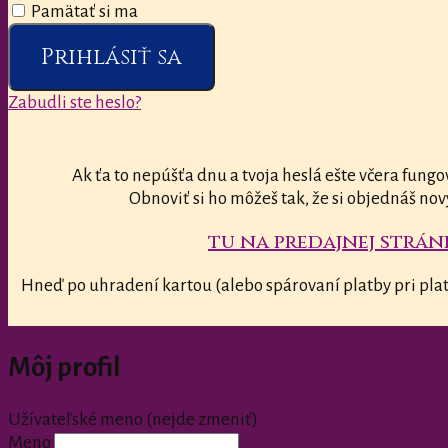
Pamätať si ma
Prihlásiť sa
Zabudli ste heslo?
Ak ťa to nepúšťa dnu a tvoja heslá ešte včera fungo
Obnoviť si ho môžeš tak, že si objednáš nov
tu na predajnej stránk
Hneď po uhradení kartou (alebo spárovaní platby pri plat
Môj profil
Užívateľské meno (nejde zmeniť)
Meno