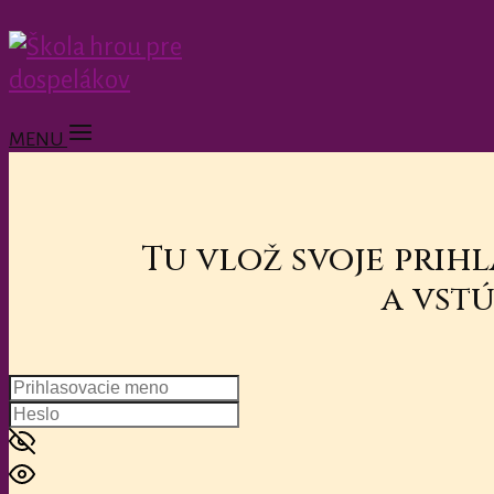
MENU
Tu vlož svoje prih
a vstú