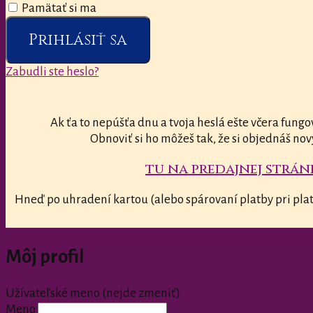
Pamätať si ma
Prihlásiť sa
Zabudli ste heslo?
Ak ťa to nepúšťa dnu a tvoja heslá ešte včera fungo
Obnoviť si ho môžeš tak, že si objednáš nov
tu na predajnej stránk
Hneď po uhradení kartou (alebo spárovaní platby pri plat
Môj profil
Užívateľské meno (nejde zmeniť)
Meno