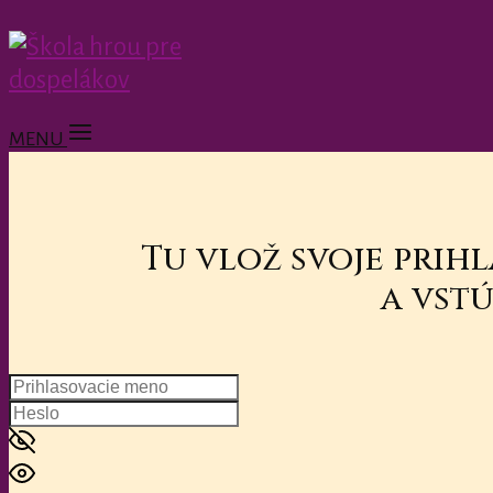
MENU
Tu vlož svoje prih
a vstú