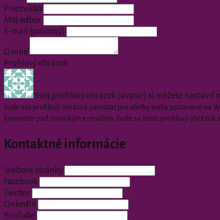
Priezvisko
Môj odbor
E-mail
(povinný)
O mne
Profilový obrázok
Svoj profilový obrázok (avatar) si môžete nastaviť
bude váš profilový obrázok pamätať pre všetky weby postavené na Wor
komentár pod rovnakým e-mailom, bude sa tento profilový obrázok 
Kontaktné informácie
Webové stránky
Facebook
Twitter
LinkedIn
YouTube