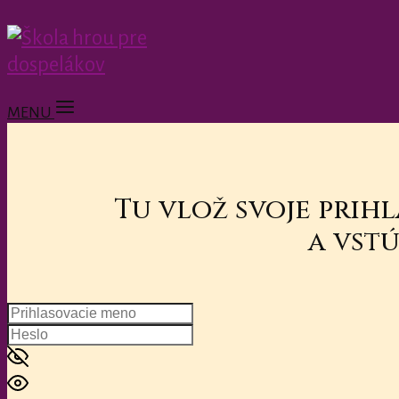
MENU
Tu vlož svoje prih
a vstú