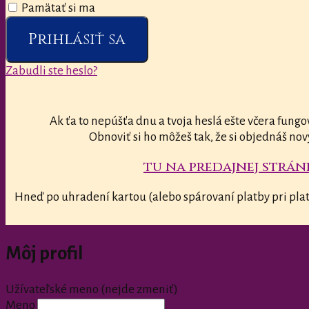
Pamätať si ma
Prihlásiť sa
Zabudli ste heslo?
Ak ťa to nepúšťa dnu a tvoja heslá ešte včera fungo
Obnoviť si ho môžeš tak, že si objednáš nov
tu na predajnej stránk
Hneď po uhradení kartou (alebo spárovaní platby pri plat
Môj profil
Užívateľské meno (nejde zmeniť)
Meno