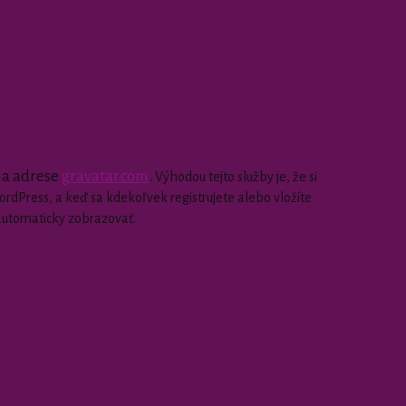
 na adrese
gravatar.com
.
Výhodou tejto služby je, že si
dPress, a keď sa kdekoľvek registrujete alebo vložíte
automaticky zobrazovať.