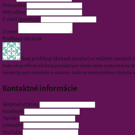
Priezvisko
Môj odbor
E-mail
(povinný)
O mne
Profilový obrázok
Svoj profilový obrázok (avatar) si môžete nastaviť
bude váš profilový obrázok pamätať pre všetky weby postavené na Wor
komentár pod rovnakým e-mailom, bude sa tento profilový obrázok 
Kontaktné informácie
Webové stránky
Facebook
Twitter
LinkedIn
YouTube