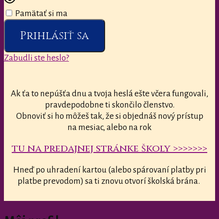
Pamätať si ma
Prihlásiť sa
Zabudli ste heslo?
Ak ťa to nepúšťa dnu a tvoja heslá ešte včera fungovali,
pravdepodobne ti skončilo členstvo.
Obnoviť si ho môžeš tak, že si objednáš nový prístup
na mesiac, alebo na rok
tu na predajnej stránke školy >>>>>>>
Hneď po uhradení kartou (alebo spárovaní platby pri
platbe prevodom) sa ti znovu otvorí školská brána.