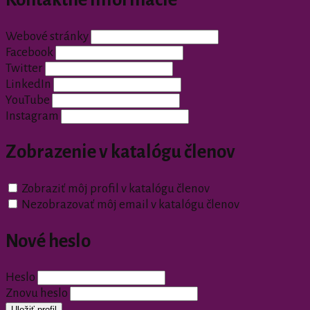
Webové stránky
Facebook
Twitter
LinkedIn
YouTube
Instagram
Zobrazenie v katalógu členov
Zobraziť môj profil v katalógu členov
Nezobrazovať môj email v katalógu členov
Nové heslo
Heslo
Znovu heslo