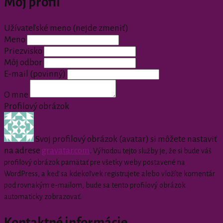
Môj profil
Užívateľské meno (nejde zmeniť)
Meno
Priezvisko
Môj odbor
E-mail
(povinný)
O mne
Profilový obrázok
Svoj profilový obrázok (avatar) si môžete nastaviť
na adrese
gravatar.com
.
Výhodou tejto služby je, že si bude váš
profilový obrázok pamätať pre všetky weby postavené na
WordPress, a keď sa kdekoľvek registrujete alebo vložíte komentár
pod rovnakým e-mailom, bude sa tento profilový obrázok
automaticky zobrazovať.
Kontaktné informácie