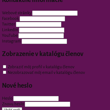
Webové stránky
Facebook
Twitter
LinkedIn
YouTube
Instagram
Zobrazenie v katalógu členov
Zobraziť môj profil v katalógu členov
Nezobrazovať môj email v katalógu členov
Nové heslo
Heslo
Znovu heslo