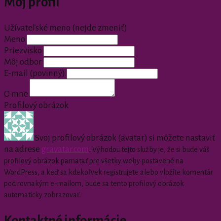
Môj profil
Užívateľské meno (nejde zmeniť)
Meno
Priezvisko
Môj odbor
E-mail
(povinný)
O mne
Profilový obrázok
Svoj profilový obrázok (avatar) si môžete nastaviť
na adrese
gravatar.com
.
Výhodou tejto služby je, že si bude váš
profilový obrázok pamätať pre všetky weby postavené na
WordPress, a keď sa kdekoľvek registrujete alebo vložíte komentár
pod rovnakým e-mailom, bude sa tento profilový obrázok
automaticky zobrazovať.
Kontaktné informácie