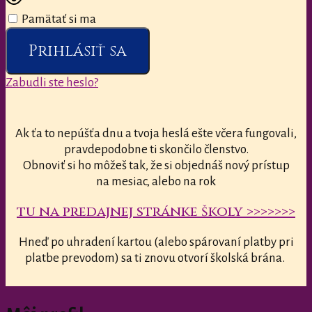
Pamätať si ma
Prihlásiť sa
Zabudli ste heslo?
Ak ťa to nepúšťa dnu a tvoja heslá ešte včera fungovali,
pravdepodobne ti skončilo členstvo.
Obnoviť si ho môžeš tak, že si objednáš nový prístup
na mesiac, alebo na rok
tu na predajnej stránke školy >>>>>>>
Hneď po uhradení kartou (alebo spárovaní platby pri
platbe prevodom) sa ti znovu otvorí školská brána.