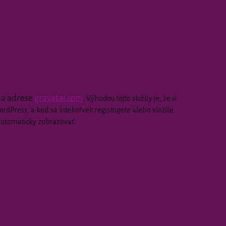
 na adrese
gravatar.com
.
Výhodou tejto služby je, že si
dPress, a keď sa kdekoľvek registrujete alebo vložíte
automaticky zobrazovať.