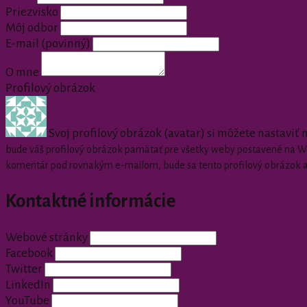
Priezvisko
Môj odbor
E-mail
(povinný)
O mne
Profilový obrázok
Svoj profilový obrázok (avatar) si môžete nastaviť
bude váš profilový obrázok pamätať pre všetky weby postavené na Wor
komentár pod rovnakým e-mailom, bude sa tento profilový obrázok 
Kontaktné informácie
Webové stránky
Facebook
Twitter
LinkedIn
YouTube