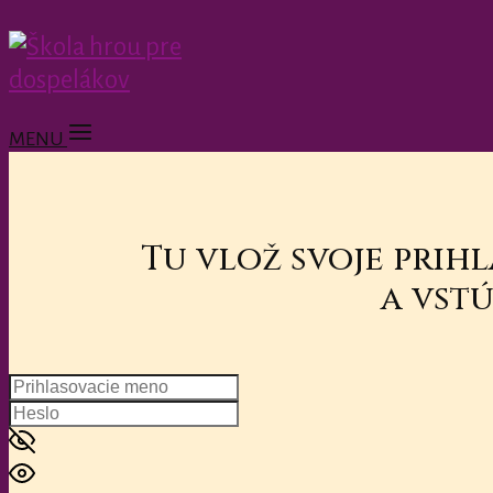
MENU
Tu vlož svoje prih
a vstú