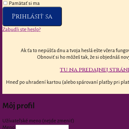
Pamätať si ma
Prihlásiť sa
Zabudli ste heslo?
Ak ťa to nepúšťa dnu a tvoja heslá ešte včera fungo
Obnoviť si ho môžeš tak, že si objednáš nov
tu na predajnej stránk
Hneď po uhradení kartou (alebo spárovaní platby pri plat
Môj profil
Užívateľské meno (nejde zmeniť)
Meno