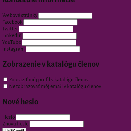
Webové stránky
Facebook
Twitter
LinkedIn
YouTube
Instagram
Zobrazenie v katalógu členov
Zobraziť môj profil v katalógu členov
Nezobrazovať môj email v katalógu členov
Nové heslo
Heslo
Znovu heslo