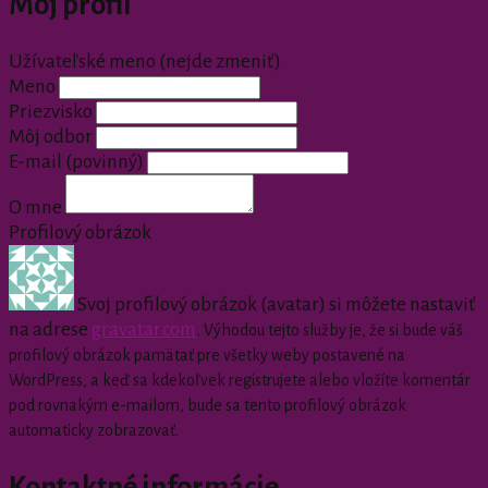
Môj profil
Užívateľské meno (nejde zmeniť)
Meno
Priezvisko
Môj odbor
E-mail
(povinný)
O mne
Profilový obrázok
Svoj profilový obrázok (avatar) si môžete nastaviť
na adrese
gravatar.com
.
Výhodou tejto služby je, že si bude váš
profilový obrázok pamätať pre všetky weby postavené na
WordPress, a keď sa kdekoľvek registrujete alebo vložíte komentár
pod rovnakým e-mailom, bude sa tento profilový obrázok
automaticky zobrazovať.
Kontaktné informácie