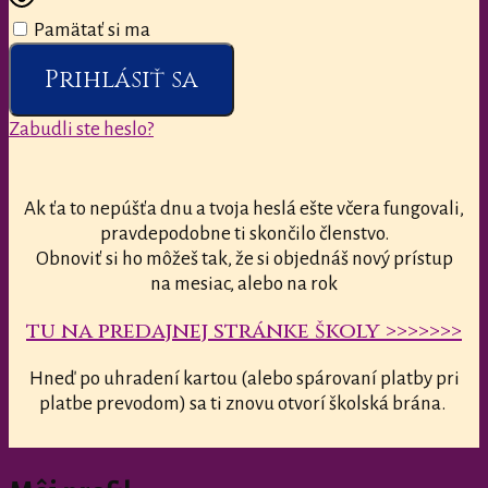
Pamätať si ma
Prihlásiť sa
Zabudli ste heslo?
Ak ťa to nepúšťa dnu a tvoja heslá ešte včera fungovali,
pravdepodobne ti skončilo členstvo.
Obnoviť si ho môžeš tak, že si objednáš nový prístup
na mesiac, alebo na rok
tu na predajnej stránke školy >>>>>>>
Hneď po uhradení kartou (alebo spárovaní platby pri
platbe prevodom) sa ti znovu otvorí školská brána.