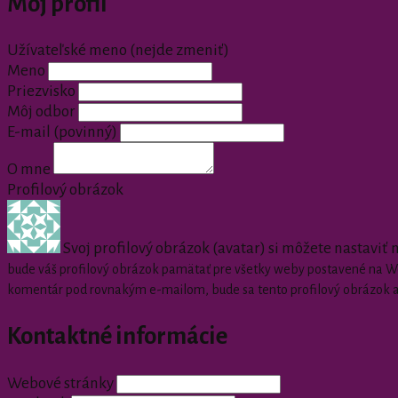
Môj profil
Užívateľské meno (nejde zmeniť)
Meno
Priezvisko
Môj odbor
E-mail
(povinný)
O mne
Profilový obrázok
Svoj profilový obrázok (avatar) si môžete nastaviť
bude váš profilový obrázok pamätať pre všetky weby postavené na Wor
komentár pod rovnakým e-mailom, bude sa tento profilový obrázok 
Kontaktné informácie
Webové stránky