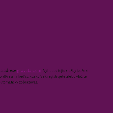
 na adrese
gravatar.com
.
Výhodou tejto služby je, že si
dPress, a keď sa kdekoľvek registrujete alebo vložíte
automaticky zobrazovať.