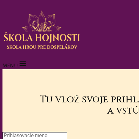
MENU
Tu vlož svoje prih
a vstú