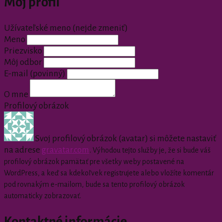
Môj profil
Užívateľské meno (nejde zmeniť)
Meno
Priezvisko
Môj odbor
E-mail
(povinný)
O mne
Profilový obrázok
Svoj profilový obrázok (avatar) si môžete nastaviť
na adrese
gravatar.com
.
Výhodou tejto služby je, že si bude váš
profilový obrázok pamätať pre všetky weby postavené na
WordPress, a keď sa kdekoľvek registrujete alebo vložíte komentár
pod rovnakým e-mailom, bude sa tento profilový obrázok
automaticky zobrazovať.
Kontaktné informácie