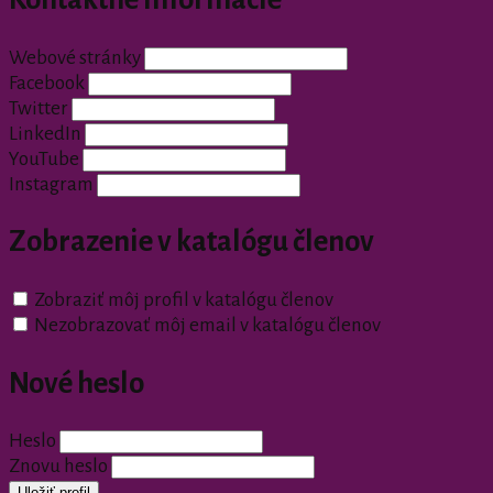
Webové stránky
Facebook
Twitter
LinkedIn
YouTube
Instagram
Zobrazenie v katalógu členov
Zobraziť môj profil v katalógu členov
Nezobrazovať môj email v katalógu členov
Nové heslo
Heslo
Znovu heslo