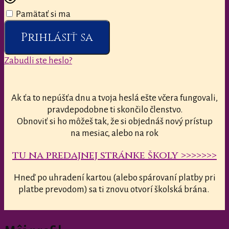
Pamätať si ma
Prihlásiť sa
Zabudli ste heslo?
Ak ťa to nepúšťa dnu a tvoja heslá ešte včera fungovali,
pravdepodobne ti skončilo členstvo.
Obnoviť si ho môžeš tak, že si objednáš nový prístup
na mesiac, alebo na rok
tu na predajnej stránke školy >>>>>>>
Hneď po uhradení kartou (alebo spárovaní platby pri
platbe prevodom) sa ti znovu otvorí školská brána.